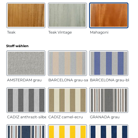
Teak
Teak Vintage
Mahagoni
auswählen
Stoff wählen
AMSTERDAM grau
BARCELONA grau-sand
BARCELONA grau-blau
CADÍZ anthrazit-silber
CADÍZ camel-ecru
GRANADA grau