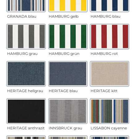
GRANADA blau
HAMBURG gelb
HAMBURG blau
HAMBURG grau
HAMBURG grün
HAMBURG rot
HERITAGE hellgrau
HERITAGE blau
HERITAGE kitt
HERITAGE anthrazit
INNSBRUCK grau
LISSABON cayenne