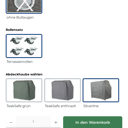
ohne Bullaugen
auswählen
Rollensatz
Terrassenrollen
auswählen
Abdeckhaube wählen
TeakSafe grün
TeakSafe anthrazit
Silverline
Produkt Anzahl: Gib den gewünschten Wert ein oder benutze die Schaltflächen
In den Warenkorb