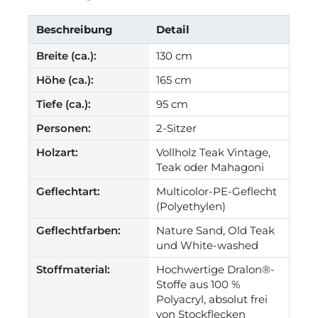
Beschreibung
Detail
Breite (ca.):
130 cm
Höhe (ca.):
165 cm
Tiefe (ca.):
95 cm
Personen:
2-Sitzer
Holzart:
Vollholz Teak Vintage,
Teak oder Mahagoni
Geflechtart:
Multicolor-PE-Geflecht
(Polyethylen)
Geflechtfarben:
Nature Sand, Old Teak
und White-washed
Stoffmaterial:
Hochwertige Dralon®-
Stoffe aus 100 %
Polyacryl, absolut frei
von Stockflecken