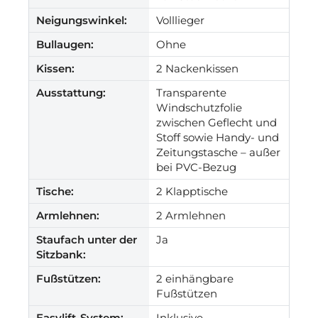
Neigungswinkel:
Volllieger
Bullaugen:
Ohne
Kissen:
2 Nackenkissen
Ausstattung:
Transparente
Windschutzfolie
zwischen Geflecht und
Stoff sowie Handy- und
Zeitungstasche – außer
bei PVC-Bezug
Tische:
2 Klapptische
Armlehnen:
2 Armlehnen
Staufach unter der
Ja
Sitzbank:
Fußstützen:
2 einhängbare
Fußstützen
Easylift-System:
Inklusive