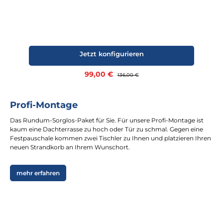
Jetzt konfigurieren
Verkaufspreis:
99,00 €
Regulärer Preis:
136,00 €
Profi-Montage
Das Rundum-Sorglos-Paket für Sie. Für unsere Profi-Montage ist
kaum eine Dachterrasse zu hoch oder Tür zu schmal. Gegen eine
Festpauschale kommen zwei Tischler zu Ihnen und platzieren Ihren
neuen Strandkorb an Ihrem Wunschort.
mehr erfahren