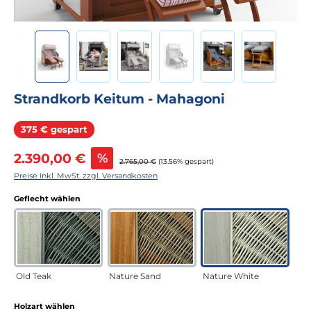
Strandkorb Keitum - Mahagoni
Rabatt
375 € gespart
Verkaufspreis:
2.390,00 €
%
Regulärer Preis:
2.765,00 €
(13.56% gespart)
Preise inkl. MwSt. zzgl. Versandkosten
auswählen
Geflecht wählen
Old Teak
Nature Sand
Nature White
auswählen
Holzart wählen