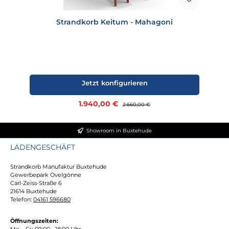
Strandkorb Keitum - Mahagoni
Jetzt konfigurieren
Verkaufspreis:
1.940,00 €
Regulärer Preis:
2.660,00 €
Showroom in Buxtehude
LADENGESCHÄFT
Strandkorb Manufaktur Buxtehude
Gewerbepark Ovelgönne
Carl-Zeiss-Straße 6
21614 Buxtehude
Telefon:
04161 596680
Öffnungszeiten:
Mo. - Fr.: 09:00 - 18:00 Uhr