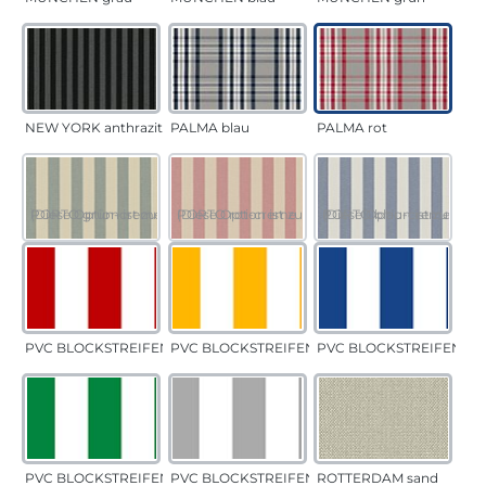
NEW YORK anthrazit
PALMA blau
PALMA rot
PORTO grün-creme
(Diese Option ist zurzeit nicht verfügbar.)
PORTO rot-creme
(Diese Option ist zurzeit nicht verfügbar.)
PORTO blau-creme
(Diese Option ist zurzeit 
PVC BLOCKSTREIFEN rot
PVC BLOCKSTREIFEN gelb
PVC BLOCKSTREIFEN bla
PVC BLOCKSTREIFEN grün
PVC BLOCKSTREIFEN grau
ROTTERDAM sand