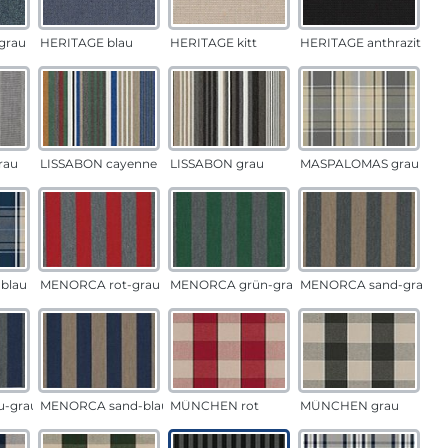
grau
HERITAGE blau
HERITAGE kitt
HERITAGE anthrazit
rau
LISSABON cayenne
LISSABON grau
MASPALOMAS grau
blau
MENORCA rot-grau
MENORCA grün-grau
MENORCA sand-grau
u-grau
MENORCA sand-blau
MÜNCHEN rot
MÜNCHEN grau