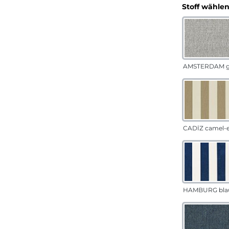
Stoff wähle
AMSTERDAM g
CADÍZ camel-
HAMBURG bla