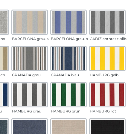
auswählen
n
rau
BARCELONA grau-sand
BARCELONA grau-blau
CADÍZ anthrazit-silber
ecru
GRANADA grau
GRANADA blau
HAMBURG gelb
u
HAMBURG grau
HAMBURG grün
HAMBURG rot