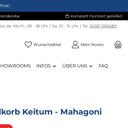
fnet!
Strandkörbe
Komplett montiert geliefert
Sie da:
Mo-Fr, 09 - 18 Uhr / Sa. 10 - 15 Uhr | Tel.
04161 596680
Du hast 0 Produkte auf dem Merk
Wunschzettel
Mein Konto
SHOWROOMS
INFOS
ÜBER UNS
FAQ
dkorb Keitum - Mahagoni