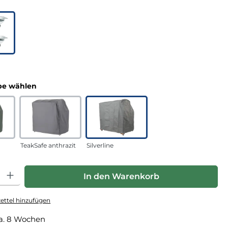
uswählen
n
auswählen
e wählen
TeakSafe anthrazit
Silverline
hl: Gib den gewünschten Wert ein oder benutze die Schaltfläche
In den Warenkorb
ttel hinzufügen
a. 8 Wochen