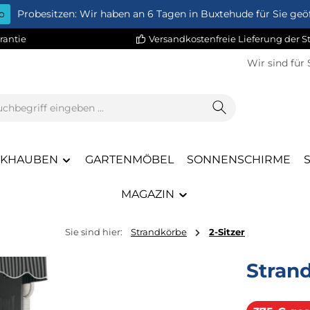
o
Probesitzen: Wir haben an 6 Tagen in Buxtehude für Sie geöf
rantie
Versandkostenfreie Lieferung der 
Wir sind für 
CKHAUBEN
GARTENMÖBEL
SONNENSCHIRME
MAGAZIN
Sie sind hier:
Strandkörbe
2-Sitzer
Stran