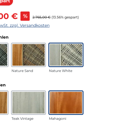
Rabatt
part
s:
,00 €
%
Regulärer Preis:
2.765,00 €
(13.56% gespart)
MwSt. zzgl. Versandkosten
auswählen
hlen
Nature Sand
Nature White
auswählen
len
Teak Vintage
Mahagoni