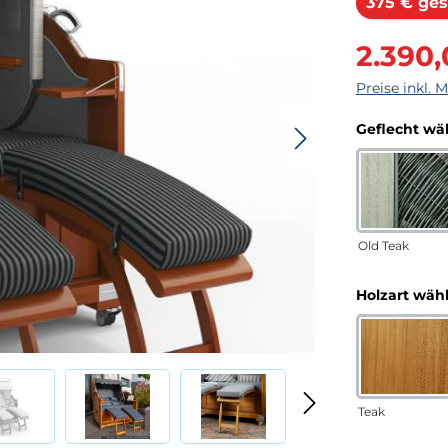
375 € ges
Verkaufsprei
2.390
Preise inkl. 
Geflecht wä
Old Teak
Holzart wäh
Teak