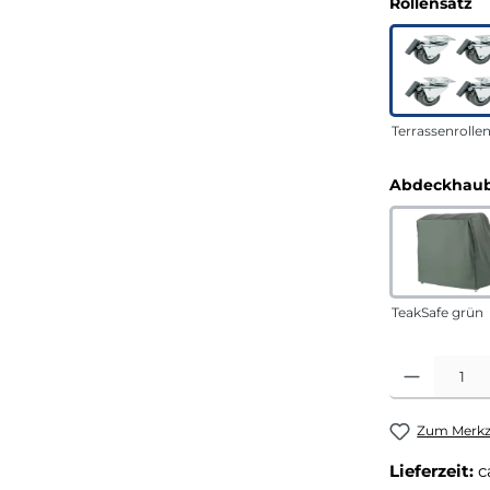
a
Rollensatz
Terrassenrolle
Abdeckhaub
TeakSafe grün
Produkt Anza
Zum Merkze
Lieferzeit:
c