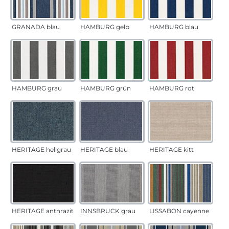
GRANADA blau
HAMBURG gelb
HAMBURG blau
HAMBURG grau
HAMBURG grün
HAMBURG rot
HERITAGE hellgrau
HERITAGE blau
HERITAGE kitt
HERITAGE anthrazit
INNSBRUCK grau
LISSABON cayenne