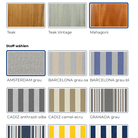
Teak
Teak Vintage
Mahagoni
auswählen
Stoff wählen
AMSTERDAM grau
BARCELONA grau-sand
BARCELONA grau-blau
CADÍZ anthrazit-silber
CADÍZ camel-ecru
GRANADA grau