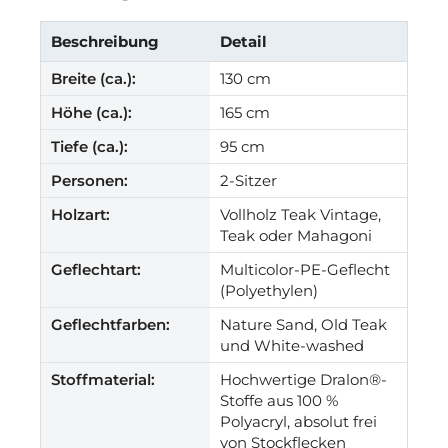
Beschreibung
Detail
Breite (ca.):
130 cm
Höhe (ca.):
165 cm
Tiefe (ca.):
95 cm
Personen:
2-Sitzer
Holzart:
Vollholz Teak Vintage,
Teak oder Mahagoni
Geflechtart:
Multicolor-PE-Geflecht
(Polyethylen)
Geflechtfarben:
Nature Sand, Old Teak
und White-washed
Stoffmaterial:
Hochwertige Dralon®-
Stoffe aus 100 %
Polyacryl, absolut frei
von Stockflecken