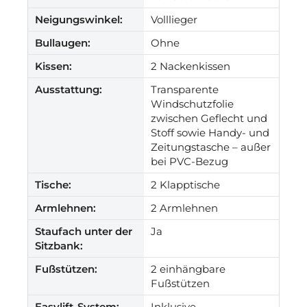
Neigungswinkel:
Volllieger
Bullaugen:
Ohne
Kissen:
2 Nackenkissen
Ausstattung:
Transparente
Windschutzfolie
zwischen Geflecht und
Stoff sowie Handy- und
Zeitungstasche – außer
bei PVC-Bezug
Tische:
2 Klapptische
Armlehnen:
2 Armlehnen
Staufach unter der
Ja
Sitzbank:
Fußstützen:
2 einhängbare
Fußstützen
Easylift-System:
Inklusive