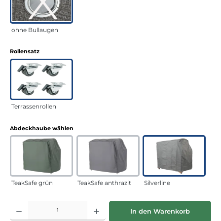
ohne Bullaugen
auswählen
Rollensatz
Terrassenrollen
auswählen
Abdeckhaube wählen
TeakSafe grün
TeakSafe anthrazit
Silverline
Produkt Anzahl: Gib den gewünschten Wert ein oder benutze die Schaltflächen
In den Warenkorb