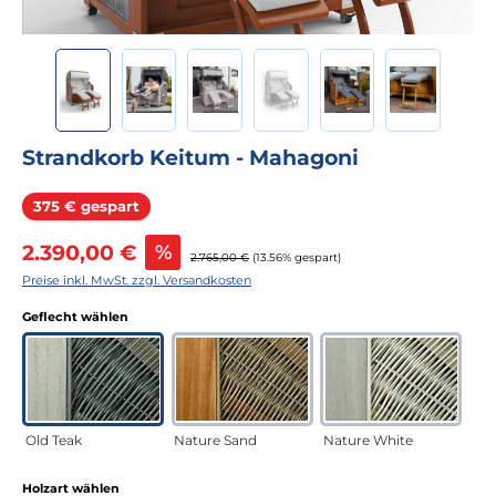
Strandkorb Keitum - Mahagoni
Rabatt
375 € gespart
Verkaufspreis:
2.390,00 €
%
Regulärer Preis:
2.765,00 €
(13.56% gespart)
Preise inkl. MwSt. zzgl. Versandkosten
auswählen
Geflecht wählen
Old Teak
Nature Sand
Nature White
auswählen
Holzart wählen