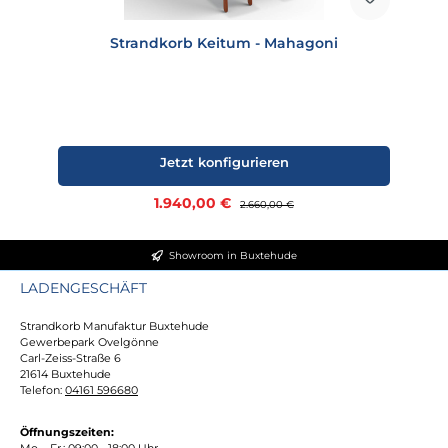
Strandkorb Keitum - Mahagoni
Jetzt konfigurieren
Verkaufspreis:
1.940,00 €
Regulärer Preis:
2.660,00 €
Showroom in Buxtehude
LADENGESCHÄFT
Strandkorb Manufaktur Buxtehude
Gewerbepark Ovelgönne
Carl-Zeiss-Straße 6
21614 Buxtehude
Telefon:
04161 596680
Öffnungszeiten:
Mo. - Fr.: 09:00 - 18:00 Uhr