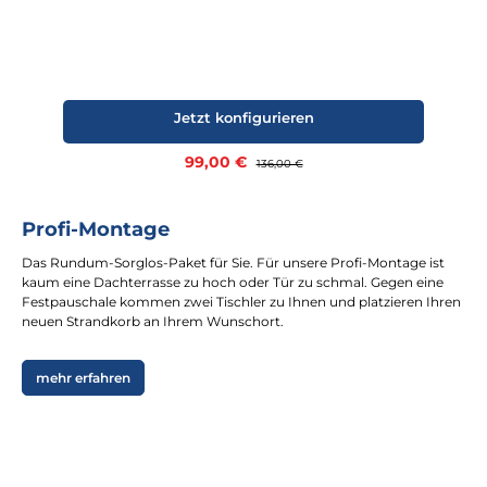
Jetzt konfigurieren
Verkaufspreis:
99,00 €
Regulärer Preis:
136,00 €
Profi-Montage
Das Rundum-Sorglos-Paket für Sie. Für unsere Profi-Montage ist
kaum eine Dachterrasse zu hoch oder Tür zu schmal. Gegen eine
Festpauschale kommen zwei Tischler zu Ihnen und platzieren Ihren
neuen Strandkorb an Ihrem Wunschort.
mehr erfahren