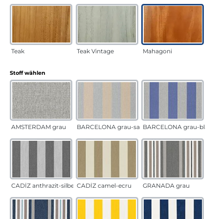
Teak
Teak Vintage
Mahagoni
auswählen
Stoff wählen
AMSTERDAM grau
BARCELONA grau-sand
BARCELONA grau-blau
CADÍZ anthrazit-silber
CADÍZ camel-ecru
GRANADA grau