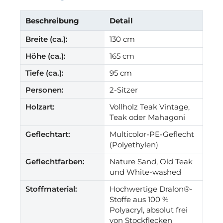
Beschreibung
Detail
Breite (ca.):
130 cm
Höhe (ca.):
165 cm
Tiefe (ca.):
95 cm
Personen:
2-Sitzer
Holzart:
Vollholz Teak Vintage,
Teak oder Mahagoni
Geflechtart:
Multicolor-PE-Geflecht
(Polyethylen)
Geflechtfarben:
Nature Sand, Old Teak
und White-washed
Stoffmaterial:
Hochwertige Dralon®-
Stoffe aus 100 %
Polyacryl, absolut frei
von Stockflecken