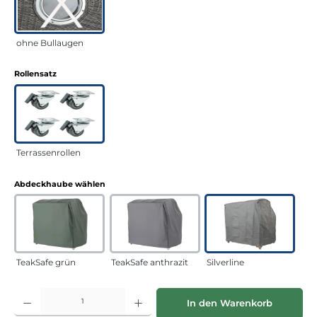
ohne Bullaugen
auswählen
Rollensatz
Terrassenrollen
auswählen
Abdeckhaube wählen
TeakSafe grün
TeakSafe anthrazit
Silverline
Produkt Anzahl: Gib den gewünschten Wert ein oder benutze die Schaltflächen
In den Warenkorb