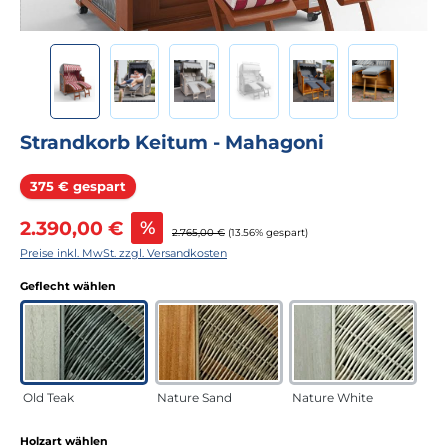
Strandkorb Keitum - Mahagoni
Rabatt
375 € gespart
Verkaufspreis:
2.390,00 €
%
Regulärer Preis:
2.765,00 €
(13.56% gespart)
Preise inkl. MwSt. zzgl. Versandkosten
auswählen
Geflecht wählen
Old Teak
Nature Sand
Nature White
auswählen
Holzart wählen