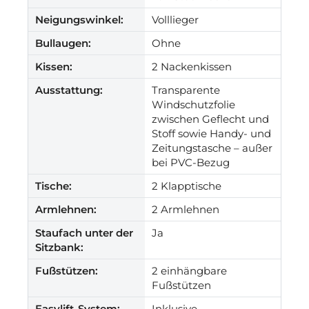
Neigungswinkel:
Volllieger
Bullaugen:
Ohne
Kissen:
2 Nackenkissen
Ausstattung:
Transparente
Windschutzfolie
zwischen Geflecht und
Stoff sowie Handy- und
Zeitungstasche – außer
bei PVC-Bezug
Tische:
2 Klapptische
Armlehnen:
2 Armlehnen
Staufach unter der
Ja
Sitzbank:
Fußstützen:
2 einhängbare
Fußstützen
Easylift-System:
Inklusive