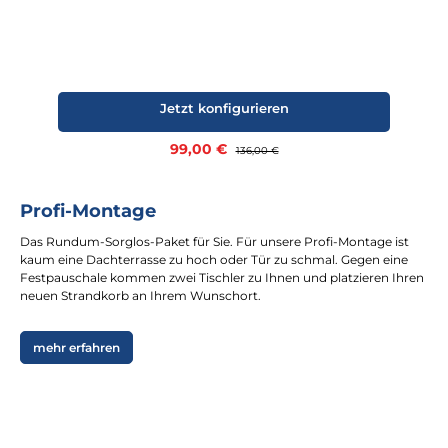
Jetzt konfigurieren
Verkaufspreis:
99,00 €
Regulärer Preis:
136,00 €
Profi-Montage
Das Rundum-Sorglos-Paket für Sie. Für unsere Profi-Montage ist
kaum eine Dachterrasse zu hoch oder Tür zu schmal. Gegen eine
Festpauschale kommen zwei Tischler zu Ihnen und platzieren Ihren
neuen Strandkorb an Ihrem Wunschort.
mehr erfahren