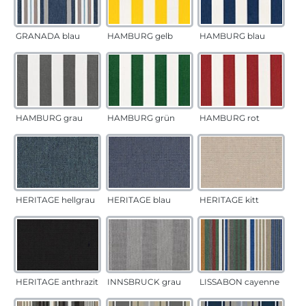
GRANADA blau
HAMBURG gelb
HAMBURG blau
HAMBURG grau
HAMBURG grün
HAMBURG rot
HERITAGE hellgrau
HERITAGE blau
HERITAGE kitt
HERITAGE anthrazit
INNSBRUCK grau
LISSABON cayenne