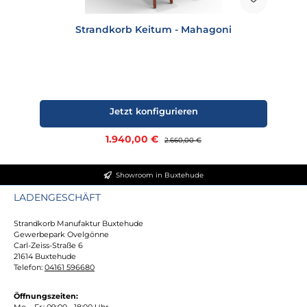
Strandkorb Keitum - Mahagoni
Jetzt konfigurieren
Verkaufspreis:
1.940,00 €
Regulärer Preis:
2.660,00 €
Showroom in Buxtehude
LADENGESCHÄFT
Strandkorb Manufaktur Buxtehude
Gewerbepark Ovelgönne
Carl-Zeiss-Straße 6
21614 Buxtehude
Telefon:
04161 596680
Öffnungszeiten:
Mo. - Fr.: 09:00 - 18:00 Uhr