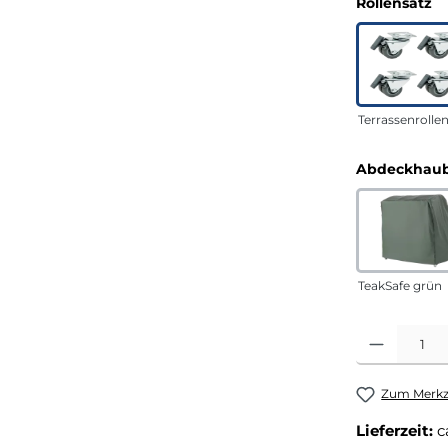
a
Rollensatz
Terrassenrolle
Abdeckhaub
TeakSafe grün
Produkt Anza
Zum Merkze
Lieferzeit:
c