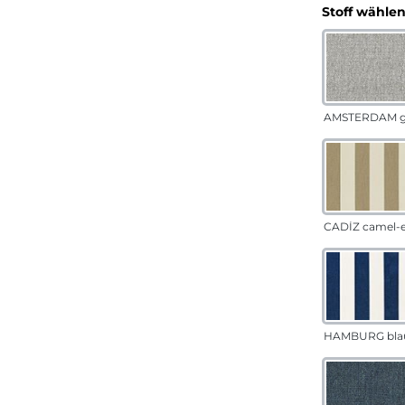
Stoff wähle
AMSTERDAM g
CADÍZ camel-
HAMBURG bla