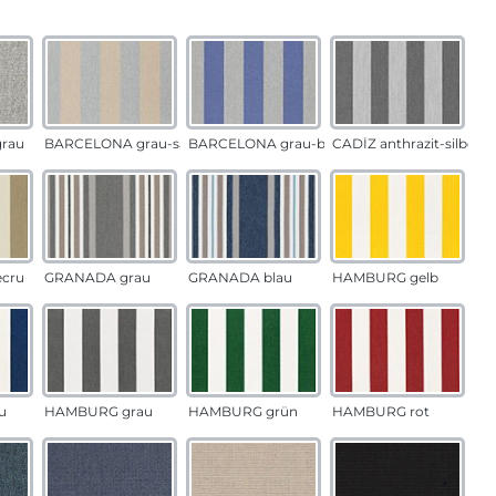
auswählen
n
rau
BARCELONA grau-sand
BARCELONA grau-blau
CADÍZ anthrazit-silber
ecru
GRANADA grau
GRANADA blau
HAMBURG gelb
u
HAMBURG grau
HAMBURG grün
HAMBURG rot