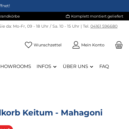
fnet!
Strandkörbe
Komplett montiert geliefert
Sie da:
Mo-Fr, 09 - 18 Uhr / Sa. 10 - 15 Uhr | Tel.
04161 596680
Du hast 0 Produkte auf dem Merk
Wunschzettel
Mein Konto
SHOWROOMS
INFOS
ÜBER UNS
FAQ
dkorb Keitum - Mahagoni