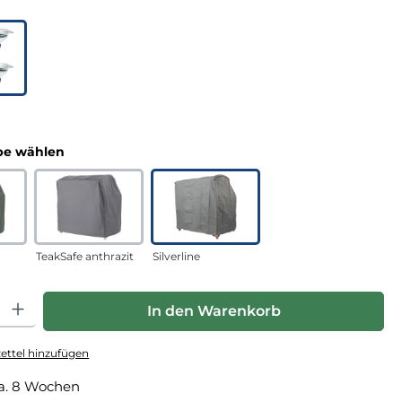
uswählen
n
auswählen
e wählen
TeakSafe anthrazit
Silverline
hl: Gib den gewünschten Wert ein oder benutze die Schaltfläche
In den Warenkorb
ttel hinzufügen
a. 8 Wochen