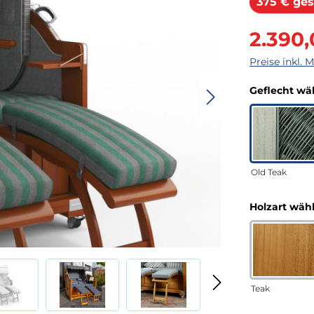
375 € ges
Verkaufsprei
2.390
Preise inkl. 
Geflecht wä
Old Teak
Holzart wäh
Teak