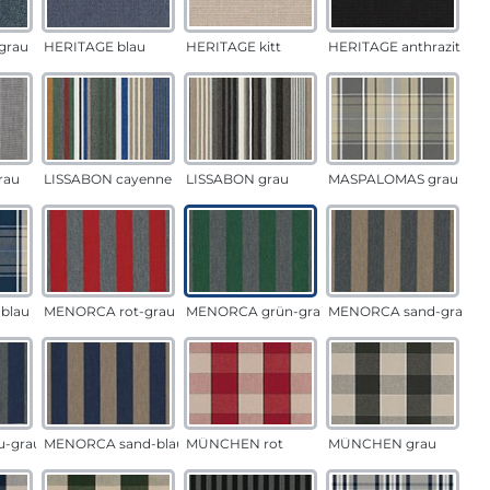
grau
HERITAGE blau
HERITAGE kitt
HERITAGE anthrazit
rau
LISSABON cayenne
LISSABON grau
MASPALOMAS grau
blau
MENORCA rot-grau
MENORCA grün-grau
MENORCA sand-grau
u-grau
MENORCA sand-blau
MÜNCHEN rot
MÜNCHEN grau