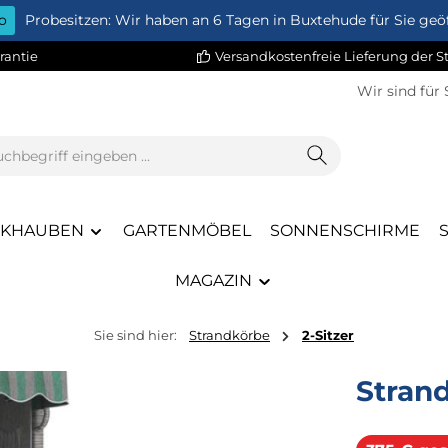
o
Probesitzen: Wir haben an 6 Tagen in Buxtehude für Sie geöf
rantie
Versandkostenfreie Lieferung der 
Wir sind für 
CKHAUBEN
GARTENMÖBEL
SONNENSCHIRME
MAGAZIN
Sie sind hier:
Strandkörbe
2-Sitzer
Stran