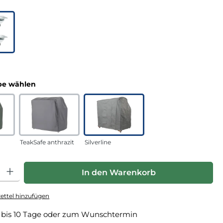
uswählen
n
auswählen
e wählen
TeakSafe anthrazit
Silverline
hl: Gib den gewünschten Wert ein oder benutze die Schaltfläche
In den Warenkorb
ttel hinzufügen
 bis 10 Tage oder zum Wunschtermin