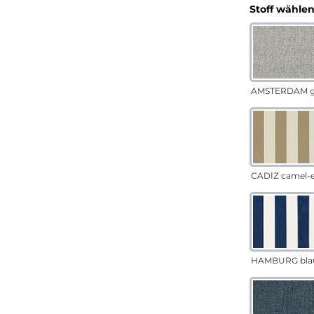
Stoff wähle
AMSTERDAM g
CADÍZ camel-
HAMBURG bla