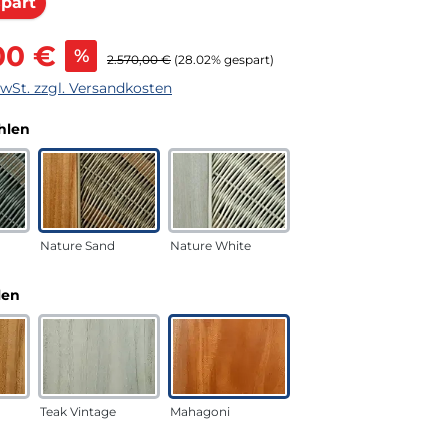
Rabatt
part
s:
00 €
%
Regulärer Preis:
2.570,00 €
(28.02% gespart)
MwSt. zzgl. Versandkosten
auswählen
hlen
Nature Sand
Nature White
auswählen
len
Teak Vintage
Mahagoni