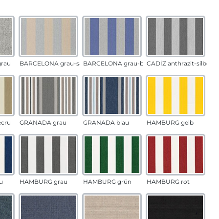
auswählen
n
rau
BARCELONA grau-sand
BARCELONA grau-blau
CADÍZ anthrazit-silber
ecru
GRANADA grau
GRANADA blau
HAMBURG gelb
u
HAMBURG grau
HAMBURG grün
HAMBURG rot