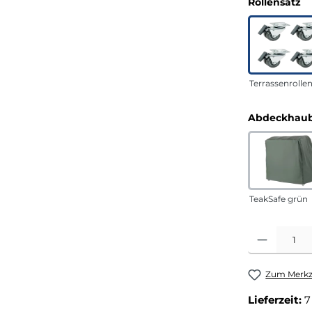
a
Rollensatz
Terrassenrolle
Abdeckhaub
TeakSafe grün
Produkt Anza
Zum Merkze
Lieferzeit:
7