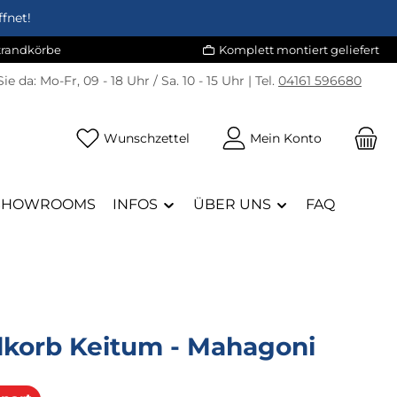
fnet!
Strandkörbe
Komplett montiert geliefert
Sie da:
Mo-Fr, 09 - 18 Uhr / Sa. 10 - 15 Uhr | Tel.
04161 596680
Du hast 0 Produkte auf dem Merk
Wunschzettel
Mein Konto
SHOWROOMS
INFOS
ÜBER UNS
FAQ
dkorb Keitum - Mahagoni