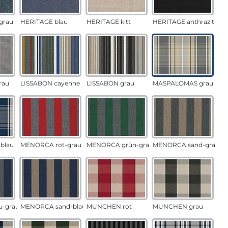
grau
HERITAGE blau
HERITAGE kitt
HERITAGE anthrazit
rau
LISSABON cayenne
LISSABON grau
MASPALOMAS grau
blau
MENORCA rot-grau
MENORCA grün-grau
MENORCA sand-grau
u-grau
MENORCA sand-blau
MÜNCHEN rot
MÜNCHEN grau