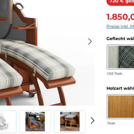
720 € ges
Verkaufsprei
1.850,
Preise inkl. 
Geflecht wä
Old Teak
Holzart wäh
Teak