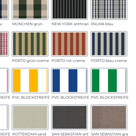
u
MÜNCHEN grün
NEW YORK anthrazit
PALMA blau
PORTO grün-creme
PORTO rot-creme
PORTO blau-creme
EIFEN rot
PVC BLOCKSTREIFEN gelb
PVC BLOCKSTREIFEN blau
PVC BLOCKSTREIFEN g
EIFEN grau
ROTTERDAM sand
SAN SEBASTIAN anthrazit
SAN SEBASTIAN grau-s