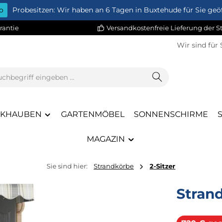
o
Probesitzen: Wir haben an 6 Tagen in Buxtehude für Sie geöf
rantie
Versandkostenfreie Lieferung der 
Wir sind für 
CKHAUBEN
GARTENMÖBEL
SONNENSCHIRME
MAGAZIN
Sie sind hier:
Strandkörbe
2-Sitzer
Stran