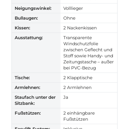
Neigungswinkel:
Volllieger
Bullaugen:
Ohne
Kissen:
2 Nackenkissen
Ausstattung:
Transparente
Windschutzfolie
zwischen Geflecht und
Stoff sowie Handy- und
Zeitungstasche – außer
bei PVC-Bezug
Tische:
2 Klapptische
Armlehnen:
2 Armlehnen
Staufach unter der
Ja
Sitzbank:
Fußstützen:
2 einhängbare
Fußstützen
Easylift-System:
Inklusive