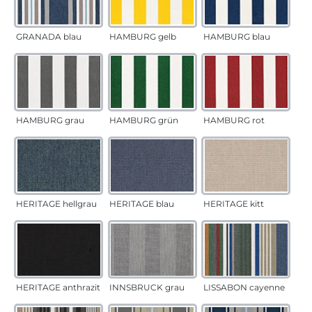
GRANADA blau
HAMBURG gelb
HAMBURG blau
HAMBURG grau
HAMBURG grün
HAMBURG rot
HERITAGE hellgrau
HERITAGE blau
HERITAGE kitt
HERITAGE anthrazit
INNSBRUCK grau
LISSABON cayenne