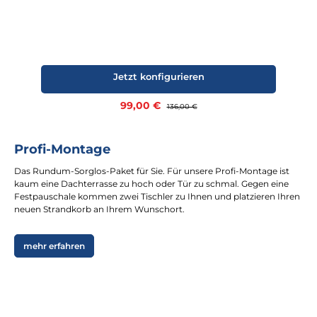
Jetzt konfigurieren
Verkaufspreis:
99,00 €
Regulärer Preis:
136,00 €
Profi-Montage
Das Rundum-Sorglos-Paket für Sie. Für unsere Profi-Montage ist
kaum eine Dachterrasse zu hoch oder Tür zu schmal. Gegen eine
Festpauschale kommen zwei Tischler zu Ihnen und platzieren Ihren
neuen Strandkorb an Ihrem Wunschort.
mehr erfahren