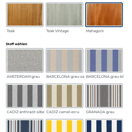
Teak
Teak Vintage
Mahagoni
auswählen
Stoff wählen
AMSTERDAM grau
BARCELONA grau-sand
BARCELONA grau-blau
CADÍZ anthrazit-silber
CADÍZ camel-ecru
GRANADA grau