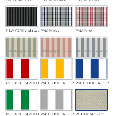
NEW YORK anthrazit
PALMA blau
PALMA rot
PORTO grün-creme
(Diese Option ist zurzeit nicht verfügbar.)
PORTO rot-creme
(Diese Option ist zurzeit nicht verfügbar.)
PORTO blau-creme
(Diese Option ist zurzeit 
PVC BLOCKSTREIFEN rot
PVC BLOCKSTREIFEN gelb
PVC BLOCKSTREIFEN bla
PVC BLOCKSTREIFEN grün
PVC BLOCKSTREIFEN grau
ROTTERDAM sand