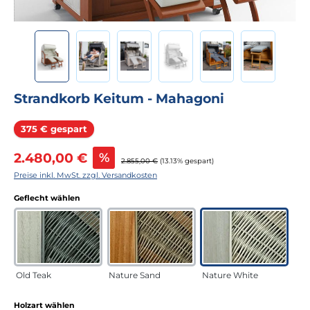
Strandkorb Keitum - Mahagoni
Rabatt
375 € gespart
Verkaufspreis:
2.480,00 €
%
Regulärer Preis:
2.855,00 €
(13.13% gespart)
Preise inkl. MwSt. zzgl. Versandkosten
auswählen
Geflecht wählen
Old Teak
Nature Sand
Nature White
auswählen
Holzart wählen