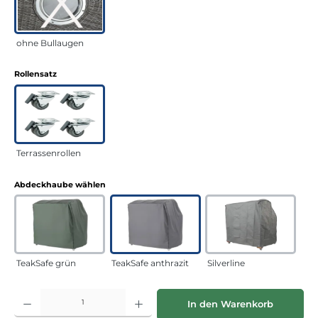
ohne Bullaugen
auswählen
Rollensatz
Terrassenrollen
auswählen
Abdeckhaube wählen
TeakSafe grün
TeakSafe anthrazit
Silverline
Produkt Anzahl: Gib den gewünschten Wert ein oder benutze die Schaltflächen
In den Warenkorb