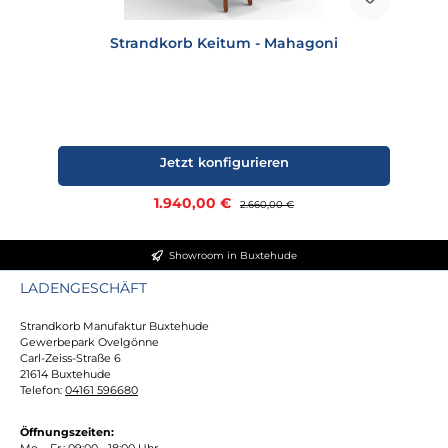
Strandkorb Keitum - Mahagoni
Jetzt konfigurieren
Verkaufspreis:
1.940,00 €
Regulärer Preis:
2.660,00 €
Showroom in Buxtehude
LADENGESCHÄFT
Strandkorb Manufaktur Buxtehude
Gewerbepark Ovelgönne
Carl-Zeiss-Straße 6
21614 Buxtehude
Telefon:
04161 596680
Öffnungszeiten:
Mo. - Fr.: 09:00 - 18:00 Uhr