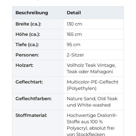
Beschreibung
Detail
Breite (ca.):
130 cm
Höhe (ca.):
165 cm
Tiefe (ca.):
95 cm
Personen:
2-Sitzer
Holzart:
Vollholz Teak Vintage,
Teak oder Mahagoni
Geflechtart:
Multicolor-PE-Geflecht
(Polyethylen)
Geflechtfarben:
Nature Sand, Old Teak
und White-washed
Stoffmaterial:
Hochwertige Dralon®-
Stoffe aus 100 %
Polyacryl, absolut frei
von Stockflecken