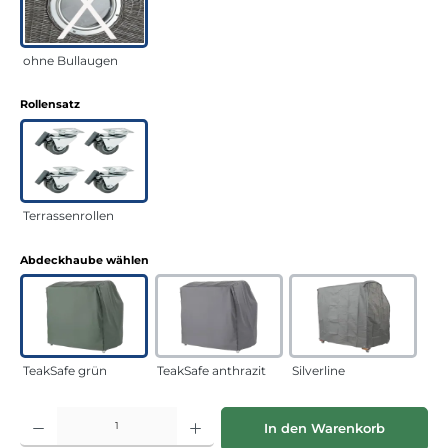
ohne Bullaugen
auswählen
Rollensatz
Terrassenrollen
auswählen
Abdeckhaube wählen
TeakSafe grün
TeakSafe anthrazit
Silverline
Produkt Anzahl: Gib den gewünschten Wert ein oder benutze die Schaltflächen
In den Warenkorb