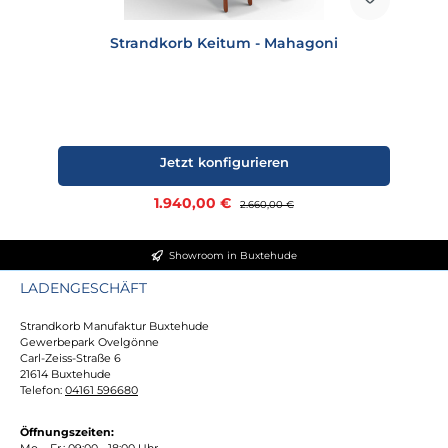
Strandkorb Keitum - Mahagoni
Jetzt konfigurieren
Verkaufspreis:
1.940,00 €
Regulärer Preis:
2.660,00 €
Showroom in Buxtehude
LADENGESCHÄFT
Strandkorb Manufaktur Buxtehude
Gewerbepark Ovelgönne
Carl-Zeiss-Straße 6
21614 Buxtehude
Telefon:
04161 596680
Öffnungszeiten:
Mo. - Fr.: 09:00 - 18:00 Uhr