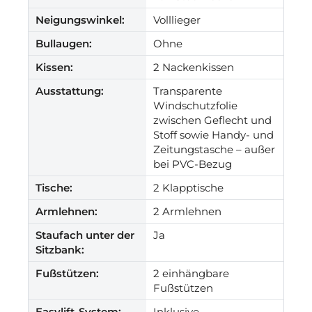
Neigungswinkel:
Volllieger
Bullaugen:
Ohne
Kissen:
2 Nackenkissen
Ausstattung:
Transparente
Windschutzfolie
zwischen Geflecht und
Stoff sowie Handy- und
Zeitungstasche – außer
bei PVC-Bezug
Tische:
2 Klapptische
Armlehnen:
2 Armlehnen
Staufach unter der
Ja
Sitzbank:
Fußstützen:
2 einhängbare
Fußstützen
Easylift-System:
Inklusive