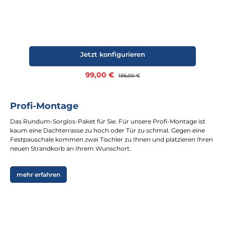
Jetzt konfigurieren
Verkaufspreis:
99,00 €
Regulärer Preis:
136,00 €
Profi-Montage
Das Rundum-Sorglos-Paket für Sie. Für unsere Profi-Montage ist
kaum eine Dachterrasse zu hoch oder Tür zu schmal. Gegen eine
Festpauschale kommen zwei Tischler zu Ihnen und platzieren Ihren
neuen Strandkorb an Ihrem Wunschort.
mehr erfahren