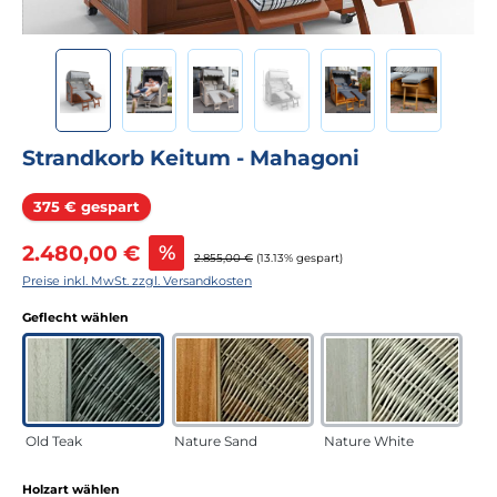
Strandkorb Keitum - Mahagoni
Rabatt
375 € gespart
Verkaufspreis:
2.480,00 €
%
Regulärer Preis:
2.855,00 €
(13.13% gespart)
Preise inkl. MwSt. zzgl. Versandkosten
auswählen
Geflecht wählen
Old Teak
Nature Sand
Nature White
auswählen
Holzart wählen