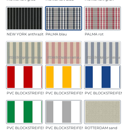
NEW YORK anthrazit
PALMA blau
PALMA rot
PORTO grün-creme
(Diese Option ist zurzeit nicht verfügbar.)
PORTO rot-creme
(Diese Option ist zurzeit nicht verfügbar.)
PORTO blau-creme
(Diese Option ist zurzeit 
PVC BLOCKSTREIFEN rot
PVC BLOCKSTREIFEN gelb
PVC BLOCKSTREIFEN bla
PVC BLOCKSTREIFEN grün
PVC BLOCKSTREIFEN grau
ROTTERDAM sand