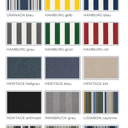
GRANADA blau
HAMBURG gelb
HAMBURG blau
HAMBURG grau
HAMBURG grün
HAMBURG rot
HERITAGE hellgrau
HERITAGE blau
HERITAGE kitt
HERITAGE anthrazit
INNSBRUCK grau
LISSABON cayenne