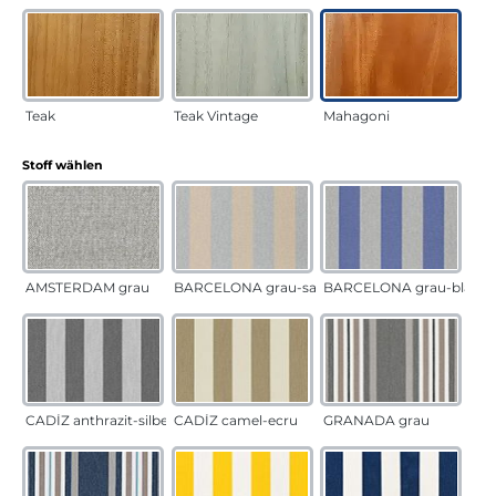
Teak
Teak Vintage
Mahagoni
auswählen
Stoff wählen
AMSTERDAM grau
BARCELONA grau-sand
BARCELONA grau-blau
CADÍZ anthrazit-silber
CADÍZ camel-ecru
GRANADA grau