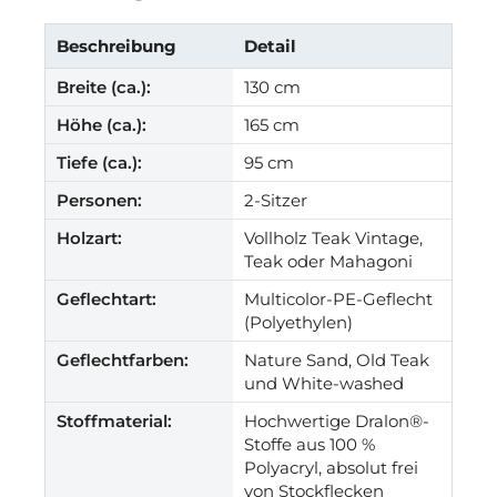
Beschreibung
Detail
Breite (ca.):
130 cm
Höhe (ca.):
165 cm
Tiefe (ca.):
95 cm
Personen:
2-Sitzer
Holzart:
Vollholz Teak Vintage,
Teak oder Mahagoni
Geflechtart:
Multicolor-PE-Geflecht
(Polyethylen)
Geflechtfarben:
Nature Sand, Old Teak
und White-washed
Stoffmaterial:
Hochwertige Dralon®-
Stoffe aus 100 %
Polyacryl, absolut frei
von Stockflecken