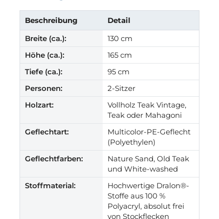
Beschreibung
Detail
Breite (ca.):
130 cm
Höhe (ca.):
165 cm
Tiefe (ca.):
95 cm
Personen:
2-Sitzer
Holzart:
Vollholz Teak Vintage,
Teak oder Mahagoni
Geflechtart:
Multicolor-PE-Geflecht
(Polyethylen)
Geflechtfarben:
Nature Sand, Old Teak
und White-washed
Stoffmaterial:
Hochwertige Dralon®-
Stoffe aus 100 %
Polyacryl, absolut frei
von Stockflecken