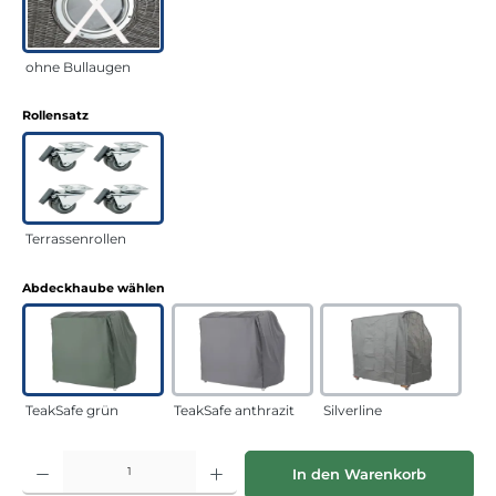
ohne Bullaugen
auswählen
Rollensatz
Terrassenrollen
auswählen
Abdeckhaube wählen
TeakSafe grün
TeakSafe anthrazit
Silverline
Produkt Anzahl: Gib den gewünschten Wert ein oder benutze die Schaltflächen
In den Warenkorb