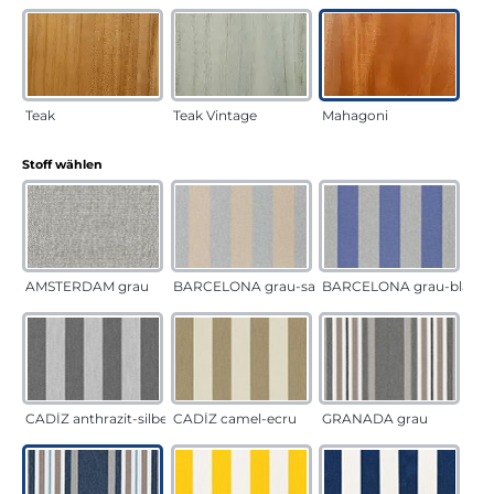
Teak
Teak Vintage
Mahagoni
auswählen
Stoff wählen
AMSTERDAM grau
BARCELONA grau-sand
BARCELONA grau-blau
CADÍZ anthrazit-silber
CADÍZ camel-ecru
GRANADA grau