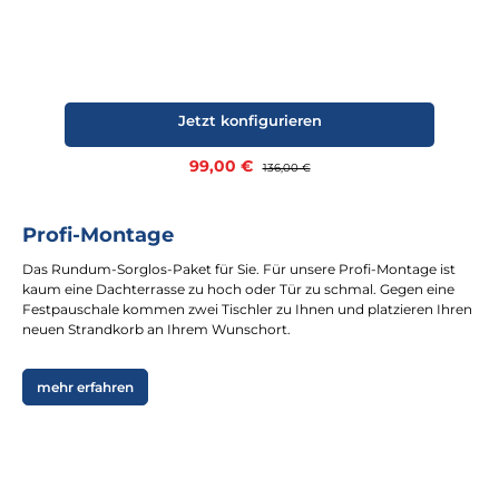
Jetzt konfigurieren
Verkaufspreis:
99,00 €
Regulärer Preis:
136,00 €
Profi-Montage
Das Rundum-Sorglos-Paket für Sie. Für unsere Profi-Montage ist
kaum eine Dachterrasse zu hoch oder Tür zu schmal. Gegen eine
Festpauschale kommen zwei Tischler zu Ihnen und platzieren Ihren
neuen Strandkorb an Ihrem Wunschort.
mehr erfahren