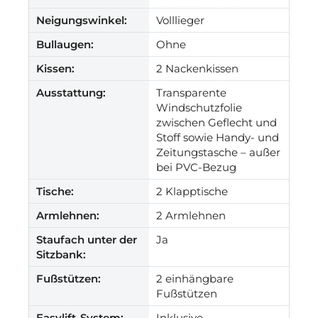
Neigungswinkel:
Volllieger
Bullaugen:
Ohne
Kissen:
2 Nackenkissen
Ausstattung:
Transparente
Windschutzfolie
zwischen Geflecht und
Stoff sowie Handy- und
Zeitungstasche – außer
bei PVC-Bezug
Tische:
2 Klapptische
Armlehnen:
2 Armlehnen
Staufach unter der
Ja
Sitzbank:
Fußstützen:
2 einhängbare
Fußstützen
Easylift-System:
Inklusive