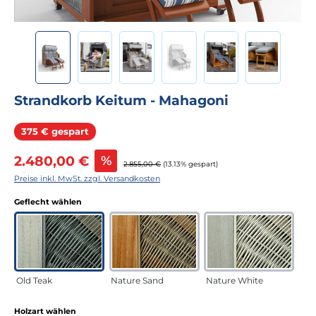
Strandkorb Keitum - Mahagoni
Rabatt
375 € gespart
Verkaufspreis:
2.480,00 €
%
Regulärer Preis:
2.855,00 €
(13.13% gespart)
Preise inkl. MwSt. zzgl. Versandkosten
auswählen
Geflecht wählen
Old Teak
Nature Sand
Nature White
auswählen
Holzart wählen