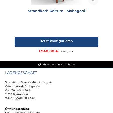
Strandkorb Keitum - Mahagoni
Jetzt konfigurieren
Verkaufspreis:
1.940,00 €
Regulärer Preis:
2.660,00 €
Showroom in Buxtehude
LADENGESCHÄFT
Strandkorb Manufaktur Buxtehude
Gewerbepark Ovelgönne
Carl-Zeiss-Straße 6
21614 Buxtehude
Telefon:
04161 596680
Öffnungszeiten:
Mo. - Fr.: 09:00 - 18:00 Uhr