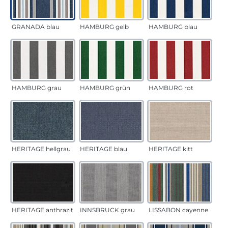
GRANADA blau
HAMBURG gelb
HAMBURG blau
HAMBURG grau
HAMBURG grün
HAMBURG rot
HERITAGE hellgrau
HERITAGE blau
HERITAGE kitt
HERITAGE anthrazit
INNSBRUCK grau
LISSABON cayenne