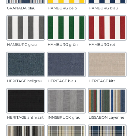
GRANADA blau
HAMBURG gelb
HAMBURG blau
HAMBURG grau
HAMBURG grün
HAMBURG rot
HERITAGE hellgrau
HERITAGE blau
HERITAGE kitt
HERITAGE anthrazit
INNSBRUCK grau
LISSABON cayenne