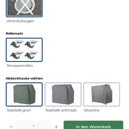
ohne Bullaugen
auswählen
Rollensatz
Terrassenrollen
auswählen
Abdeckhaube wählen
TeakSafe grün
TeakSafe anthrazit
Silverline
Produkt Anzahl: Gib den gewünschten Wert ein oder benutze die Schaltflächen
In den Warenkorb