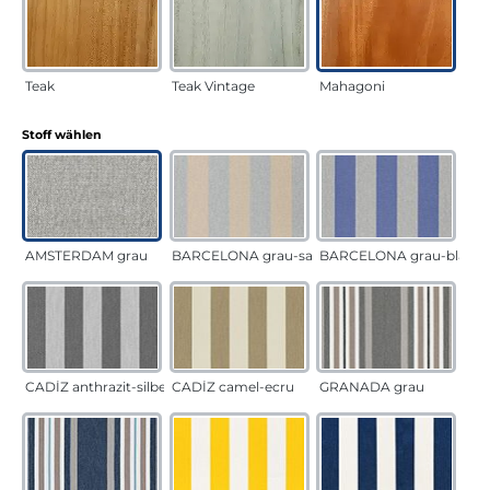
Teak
Teak Vintage
Mahagoni
auswählen
Stoff wählen
AMSTERDAM grau
BARCELONA grau-sand
BARCELONA grau-blau
CADÍZ anthrazit-silber
CADÍZ camel-ecru
GRANADA grau