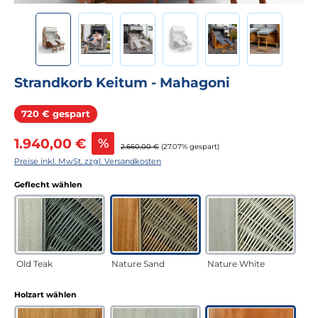
Strandkorb Keitum - Mahagoni
Rabatt
720 € gespart
Verkaufspreis:
1.940,00 €
%
Regulärer Preis:
2.660,00 €
(27.07% gespart)
Preise inkl. MwSt. zzgl. Versandkosten
auswählen
Geflecht wählen
Old Teak
Nature Sand
Nature White
auswählen
Holzart wählen