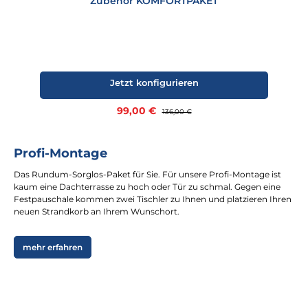
Zubehör KOMFORTPAKET
Jetzt konfigurieren
Verkaufspreis:
99,00 €
Regulärer Preis:
136,00 €
Profi-Montage
Das Rundum-Sorglos-Paket für Sie. Für unsere Profi-Montage ist
kaum eine Dachterrasse zu hoch oder Tür zu schmal. Gegen eine
Festpauschale kommen zwei Tischler zu Ihnen und platzieren Ihren
neuen Strandkorb an Ihrem Wunschort.
mehr erfahren