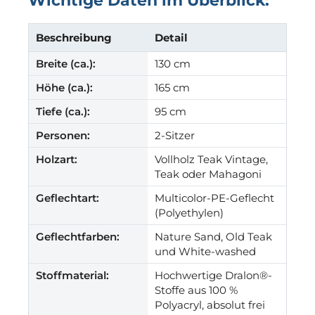
Wichtige Daten im Überblick:
Beschreibung
Detail
Breite (ca.):
130 cm
Höhe (ca.):
165 cm
Tiefe (ca.):
95 cm
Personen:
2-Sitzer
Holzart:
Vollholz Teak Vintage,
Teak oder Mahagoni
Geflechtart:
Multicolor-PE-Geflecht
(Polyethylen)
Geflechtfarben:
Nature Sand, Old Teak
und White-washed
Stoffmaterial:
Hochwertige Dralon®-
Stoffe aus 100 %
Polyacryl, absolut frei