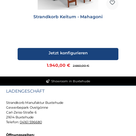
Strandkorb Keitum - Mahagoni
Jetzt konfigurieren
Verkaufspreis:
1.940,00 €
Regulärer Preis:
2.660,00 €
Showroom in Buxtehude
LADENGESCHÄFT
Strandkorb Manufaktur Buxtehude
Gewerbepark Ovelgönne
Carl-Zeiss-Straße 6
21614 Buxtehude
Telefon:
04161 596680
Öffnungszeiten: