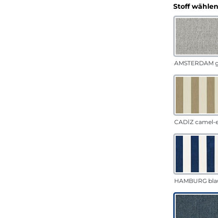
Stoff wähle
AMSTERDAM g
CADÍZ camel-
HAMBURG bla