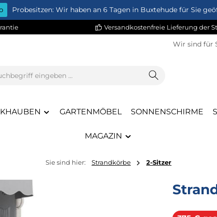
o
Probesitzen: Wir haben an 6 Tagen in Buxtehude für Sie geöf
rantie
Versandkostenfreie Lieferung der 
Wir sind für 
CKHAUBEN
GARTENMÖBEL
SONNENSCHIRME
MAGAZIN
Sie sind hier:
Strandkörbe
2-Sitzer
Stran