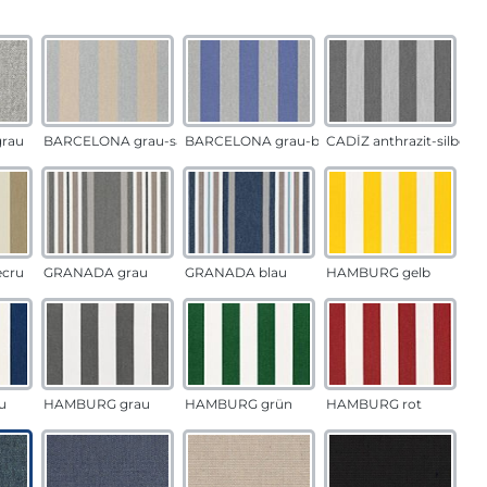
auswählen
n
rau
BARCELONA grau-sand
BARCELONA grau-blau
CADÍZ anthrazit-silber
ecru
GRANADA grau
GRANADA blau
HAMBURG gelb
u
HAMBURG grau
HAMBURG grün
HAMBURG rot