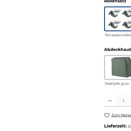
a
Rollensatz
Terrassenrolle
Abdeckhaub
TeakSafe grün
Produkt Anza
Zum Merkze
Lieferzeit:
c