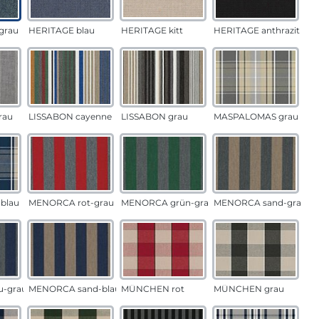
grau
HERITAGE blau
HERITAGE kitt
HERITAGE anthrazit
rau
LISSABON cayenne
LISSABON grau
MASPALOMAS grau
blau
MENORCA rot-grau
MENORCA grün-grau
MENORCA sand-grau
u-grau
MENORCA sand-blau
MÜNCHEN rot
MÜNCHEN grau