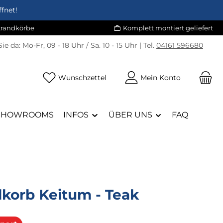
fnet!
Strandkörbe
Komplett montiert geliefert
Sie da:
Mo-Fr, 09 - 18 Uhr / Sa. 10 - 15 Uhr | Tel.
04161 596680
Du hast 0 Produkte auf dem Merk
Wunschzettel
Mein Konto
SHOWROOMS
INFOS
ÜBER UNS
FAQ
dkorb Keitum - Teak