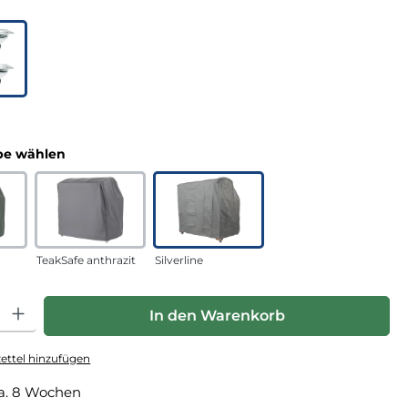
uswählen
n
auswählen
e wählen
TeakSafe anthrazit
Silverline
hl: Gib den gewünschten Wert ein oder benutze die Schaltfläche
In den Warenkorb
ttel hinzufügen
a. 8 Wochen