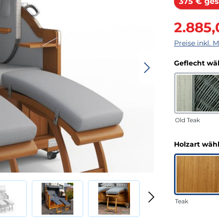
375 € ges
Verkaufsprei
2.885,
Preise inkl. 
Geflecht wä
Old Teak
Holzart wäh
Teak