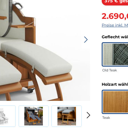
375 € ges
Verkaufsprei
2.690
Preise inkl. 
Geflecht wä
Old Teak
Holzart wäh
Teak