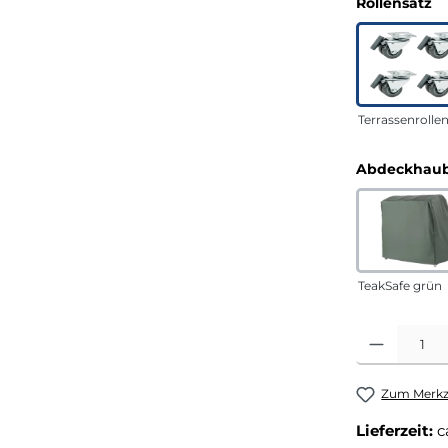
a
Rollensatz
Terrassenrolle
Abdeckhaub
TeakSafe grün
Produkt Anza
Zum Merkze
Lieferzeit:
c