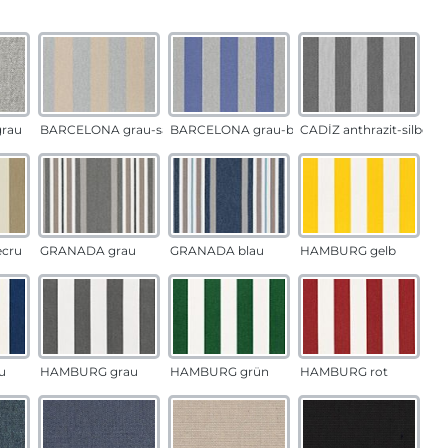
auswählen
n
rau
BARCELONA grau-sand
BARCELONA grau-blau
CADÍZ anthrazit-silber
ecru
GRANADA grau
GRANADA blau
HAMBURG gelb
u
HAMBURG grau
HAMBURG grün
HAMBURG rot