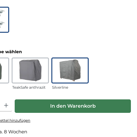
uswählen
n
auswählen
e wählen
TeakSafe anthrazit
Silverline
hl: Gib den gewünschten Wert ein oder benutze die Schaltfläche
In den Warenkorb
ttel hinzufügen
a. 8 Wochen