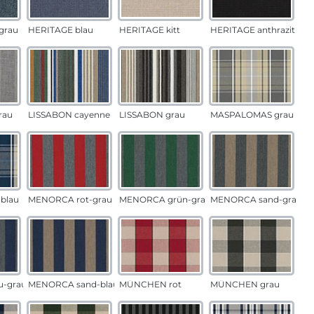
grau
HERITAGE blau
HERITAGE kitt
HERITAGE anthrazit
rau
LISSABON cayenne
LISSABON grau
MASPALOMAS grau
blau
MENORCA rot-grau
MENORCA grün-grau
MENORCA sand-grau
u-grau
MENORCA sand-blau
MÜNCHEN rot
MÜNCHEN grau