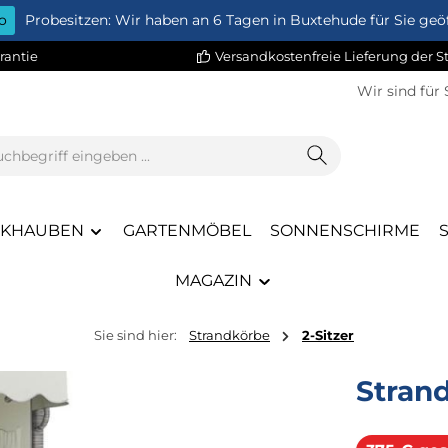
o
Probesitzen: Wir haben an 6 Tagen in Buxtehude für Sie geöf
rantie
Versandkostenfreie Lieferung der 
Wir sind für 
CKHAUBEN
GARTENMÖBEL
SONNENSCHIRME
MAGAZIN
Sie sind hier:
Strandkörbe
2-Sitzer
Stran