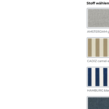
Stoff wähle
AMSTERDAM g
CADÍZ camel-
HAMBURG bla