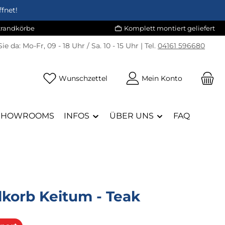
fnet!
Strandkörbe
Komplett montiert geliefert
Sie da:
Mo-Fr, 09 - 18 Uhr / Sa. 10 - 15 Uhr | Tel.
04161 596680
Du hast 0 Produkte auf dem Merk
Wunschzettel
Mein Konto
SHOWROOMS
INFOS
ÜBER UNS
FAQ
dkorb Keitum - Teak