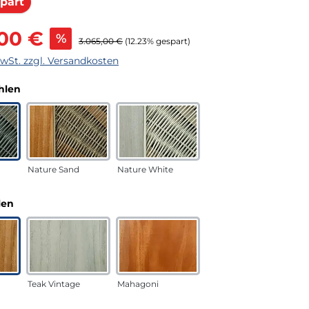
Rabatt
part
s:
,00 €
%
Regulärer Preis:
3.065,00 €
(12.23% gespart)
MwSt. zzgl. Versandkosten
auswählen
hlen
Nature Sand
Nature White
auswählen
len
Teak Vintage
Mahagoni