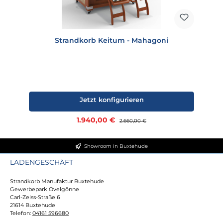
Strandkorb Keitum - Mahagoni
Jetzt konfigurieren
Verkaufspreis:
1.940,00 €
Regulärer Preis:
2.660,00 €
Showroom in Buxtehude
LADENGESCHÄFT
Strandkorb Manufaktur Buxtehude
Gewerbepark Ovelgönne
Carl-Zeiss-Straße 6
21614 Buxtehude
Telefon:
04161 596680