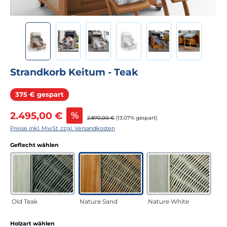
Strandkorb Keitum - Teak
Rabatt
375 € gespart
Verkaufspreis:
2.495,00 €
%
Regulärer Preis:
2.870,00 €
(13.07% gespart)
Preise inkl. MwSt. zzgl. Versandkosten
auswählen
Geflecht wählen
Old Teak
Nature Sand
Nature White
auswählen
Holzart wählen