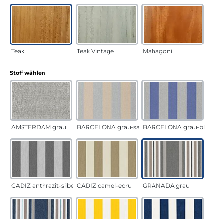
Teak
Teak Vintage
Mahagoni
auswählen
Stoff wählen
AMSTERDAM grau
BARCELONA grau-sand
BARCELONA grau-blau
CADÍZ anthrazit-silber
CADÍZ camel-ecru
GRANADA grau