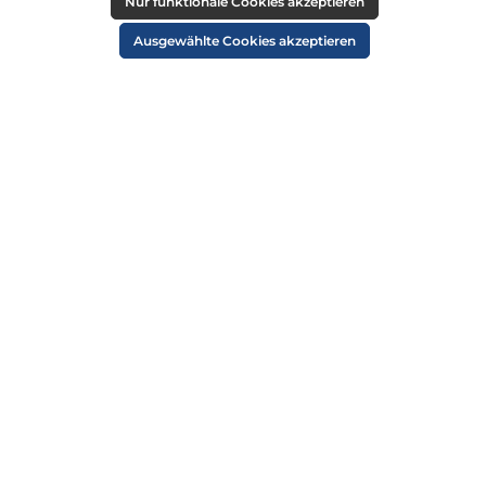
RECHTLICHES
Nur funktionale Cookies akzeptieren
Impressum
Ausgewählte Cookies akzeptieren
AGB
Datenschutz
Widerruf
Cookie-Einstellungen
ZAHLUNGSARTEN
VERSANDARTEN
SICHER EINKAUFEN
ÜBER UNS
NEWSLETTER
Alle Preise inkl. gesetzl. Mehrwertsteuer zzgl.
Versandkosten
und ggf.
Nachnahmegebühren, wenn nicht anders angegeben.
© 2026 Die Strandkorbprofis GmbH - Alle Rechte vorbehalten. Theme by
ThemeWare®