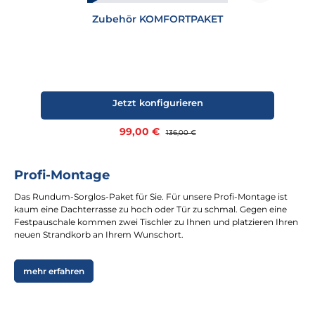
Zubehör KOMFORTPAKET
Jetzt konfigurieren
Verkaufspreis:
99,00 €
Regulärer Preis:
136,00 €
Profi-Montage
Das Rundum-Sorglos-Paket für Sie. Für unsere Profi-Montage ist
kaum eine Dachterrasse zu hoch oder Tür zu schmal. Gegen eine
Festpauschale kommen zwei Tischler zu Ihnen und platzieren Ihren
neuen Strandkorb an Ihrem Wunschort.
mehr erfahren