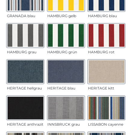
GRANADA blau
HAMBURG gelb
HAMBURG blau
HAMBURG grau
HAMBURG grün
HAMBURG rot
HERITAGE hellgrau
HERITAGE blau
HERITAGE kitt
HERITAGE anthrazit
INNSBRUCK grau
LISSABON cayenne