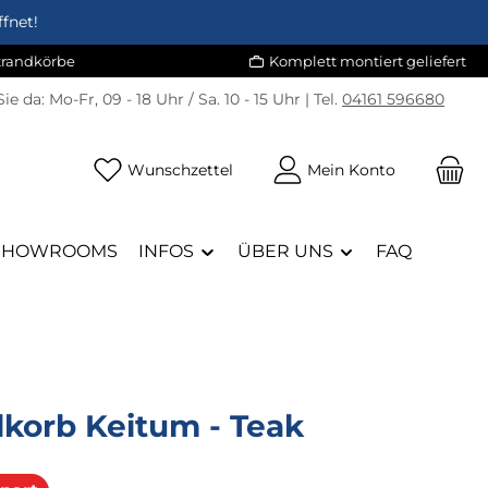
fnet!
Strandkörbe
Komplett montiert geliefert
Sie da:
Mo-Fr, 09 - 18 Uhr / Sa. 10 - 15 Uhr | Tel.
04161 596680
Du hast 0 Produkte auf dem Merk
Wunschzettel
Mein Konto
SHOWROOMS
INFOS
ÜBER UNS
FAQ
dkorb Keitum - Teak