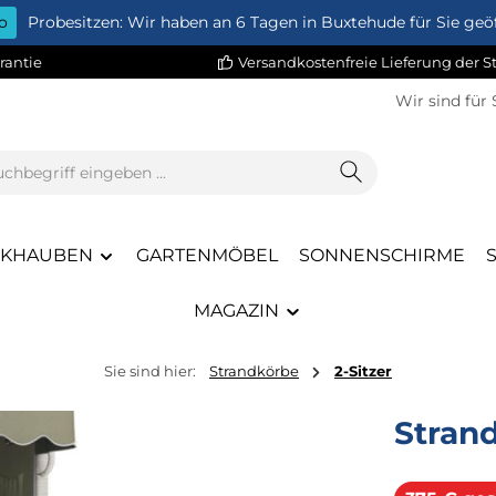
o
Probesitzen: Wir haben an 6 Tagen in Buxtehude für Sie geöf
rantie
Versandkostenfreie Lieferung der 
Wir sind für 
CKHAUBEN
GARTENMÖBEL
SONNENSCHIRME
MAGAZIN
Sie sind hier:
Strandkörbe
2-Sitzer
Stran