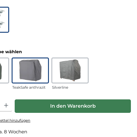
uswählen
n
auswählen
e wählen
TeakSafe anthrazit
Silverline
hl: Gib den gewünschten Wert ein oder benutze die Schaltfläche
In den Warenkorb
ttel hinzufügen
a. 8 Wochen