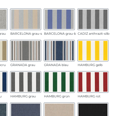
auswählen
n
rau
BARCELONA grau-sand
BARCELONA grau-blau
CADÍZ anthrazit-silber
ecru
GRANADA grau
GRANADA blau
HAMBURG gelb
u
HAMBURG grau
HAMBURG grün
HAMBURG rot