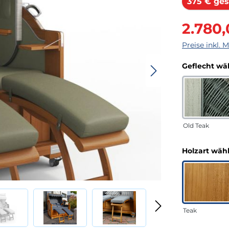
375 € ges
Verkaufsprei
2.780
Preise inkl. 
Geflecht wä
Old Teak
Holzart wäh
Teak