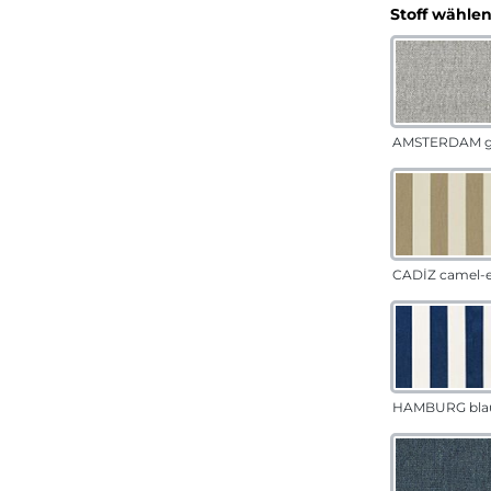
Stoff wähle
AMSTERDAM g
CADÍZ camel-
HAMBURG bla