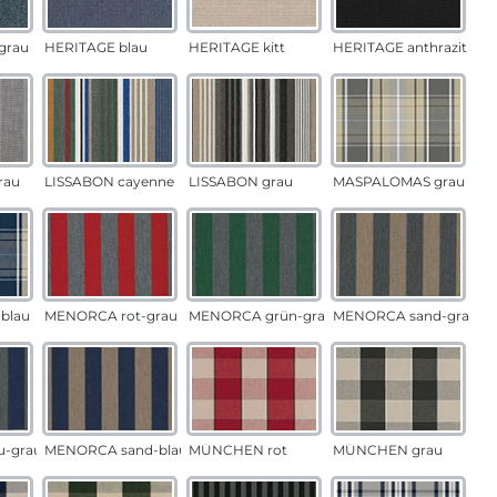
grau
HERITAGE blau
HERITAGE kitt
HERITAGE anthrazit
rau
LISSABON cayenne
LISSABON grau
MASPALOMAS grau
blau
MENORCA rot-grau
MENORCA grün-grau
MENORCA sand-grau
u-grau
MENORCA sand-blau
MÜNCHEN rot
MÜNCHEN grau