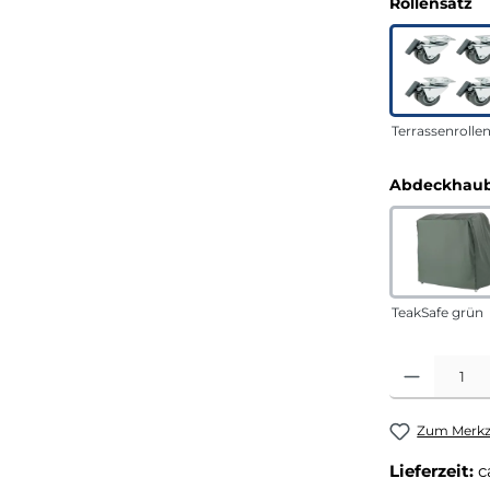
a
Rollensatz
Terrassenrolle
Abdeckhaub
TeakSafe grün
Produkt Anza
Zum Merkze
Lieferzeit:
c