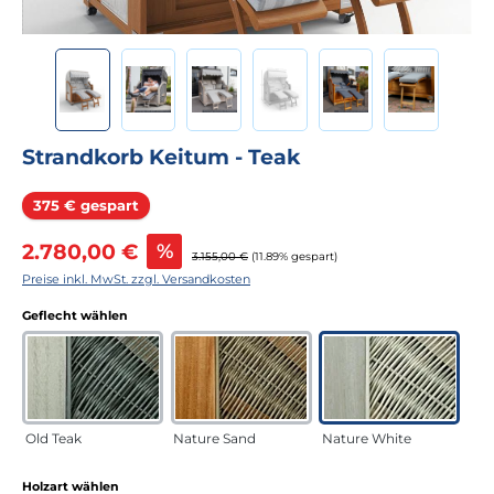
Strandkorb Keitum - Teak
Rabatt
375 € gespart
Verkaufspreis:
2.780,00 €
%
Regulärer Preis:
3.155,00 €
(11.89% gespart)
Preise inkl. MwSt. zzgl. Versandkosten
auswählen
Geflecht wählen
Old Teak
Nature Sand
Nature White
auswählen
Holzart wählen