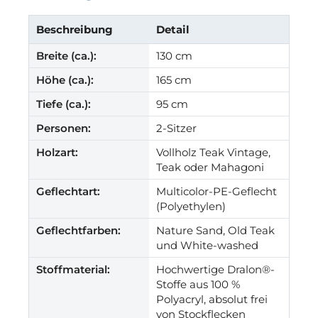
Beschreibung
Detail
Breite (ca.):
130 cm
Höhe (ca.):
165 cm
Tiefe (ca.):
95 cm
Personen:
2-Sitzer
Holzart:
Vollholz Teak Vintage,
Teak oder Mahagoni
Geflechtart:
Multicolor-PE-Geflecht
(Polyethylen)
Geflechtfarben:
Nature Sand, Old Teak
und White-washed
Stoffmaterial:
Hochwertige Dralon®-
Stoffe aus 100 %
Polyacryl, absolut frei
von Stockflecken