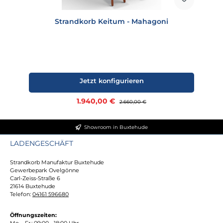
Strandkorb Keitum - Mahagoni
Jetzt konfigurieren
Verkaufspreis:
1.940,00 €
Regulärer Preis:
2.660,00 €
Showroom in Buxtehude
LADENGESCHÄFT
Strandkorb Manufaktur Buxtehude
Gewerbepark Ovelgönne
Carl-Zeiss-Straße 6
21614 Buxtehude
Telefon:
04161 596680
Öffnungszeiten:
Mo. - Fr.: 09:00 - 18:00 Uhr