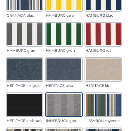
GRANADA blau
HAMBURG gelb
HAMBURG blau
HAMBURG grau
HAMBURG grün
HAMBURG rot
HERITAGE hellgrau
HERITAGE blau
HERITAGE kitt
HERITAGE anthrazit
INNSBRUCK grau
LISSABON cayenne