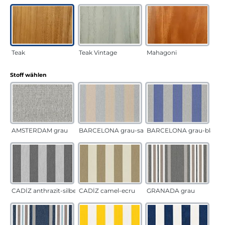
Teak
Teak Vintage
Mahagoni
auswählen
Stoff wählen
AMSTERDAM grau
BARCELONA grau-sand
BARCELONA grau-blau
CADÍZ anthrazit-silber
CADÍZ camel-ecru
GRANADA grau