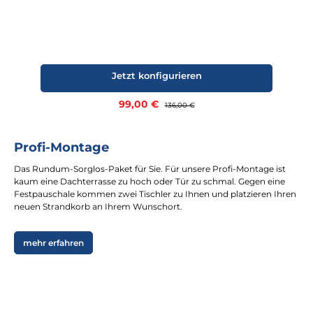
Jetzt konfigurieren
Verkaufspreis:
99,00 €
Regulärer Preis:
136,00 €
Profi-Montage
Das Rundum-Sorglos-Paket für Sie. Für unsere Profi-Montage ist
kaum eine Dachterrasse zu hoch oder Tür zu schmal. Gegen eine
Festpauschale kommen zwei Tischler zu Ihnen und platzieren Ihren
neuen Strandkorb an Ihrem Wunschort.
mehr erfahren