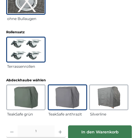
ohne Bullaugen
auswählen
Rollensatz
Terrassenrollen
auswählen
Abdeckhaube wählen
TeakSafe grün
TeakSafe anthrazit
Silverline
Produkt Anzahl: Gib den gewünschten Wert ein oder benutze die Schaltflächen
In den Warenkorb