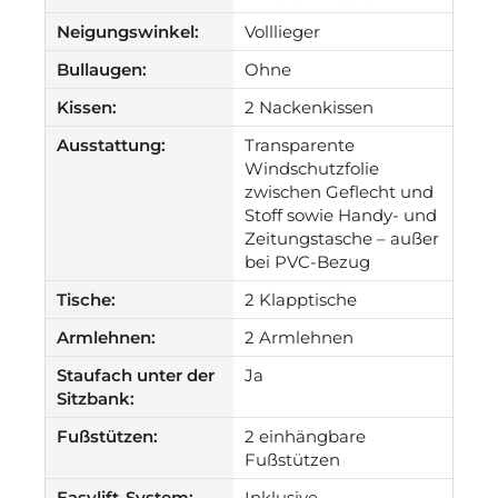
Neigungswinkel:
Volllieger
Bullaugen:
Ohne
Kissen:
2 Nackenkissen
Ausstattung:
Transparente
Windschutzfolie
zwischen Geflecht und
Stoff sowie Handy- und
Zeitungstasche – außer
bei PVC-Bezug
Tische:
2 Klapptische
Armlehnen:
2 Armlehnen
Staufach unter der
Ja
Sitzbank:
Fußstützen:
2 einhängbare
Fußstützen
Easylift-System:
Inklusive