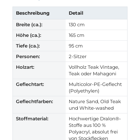
Beschreibung
Detail
Breite (ca.):
130 cm
Höhe (ca.):
165 cm
Tiefe (ca.):
95 cm
Personen:
2-Sitzer
Holzart:
Vollholz Teak Vintage,
Teak oder Mahagoni
Geflechtart:
Multicolor-PE-Geflecht
(Polyethylen)
Geflechtfarben:
Nature Sand, Old Teak
und White-washed
Stoffmaterial:
Hochwertige Dralon®-
Stoffe aus 100 %
Polyacryl, absolut frei
von Stockflecken