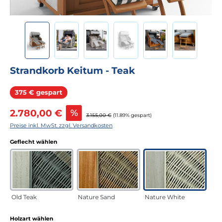
Strandkorb Keitum - Teak
Rabatt
375 € gespart
Verkaufspreis:
2.780,00 €
%
Regulärer Preis:
3.155,00 €
(11.89% gespart)
Preise inkl. MwSt. zzgl. Versandkosten
auswählen
Geflecht wählen
Old Teak
Nature Sand
Nature White
auswählen
Holzart wählen