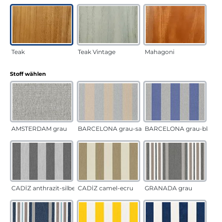
Teak
Teak Vintage
Mahagoni
auswählen
Stoff wählen
AMSTERDAM grau
BARCELONA grau-sand
BARCELONA grau-blau
CADÍZ anthrazit-silber
CADÍZ camel-ecru
GRANADA grau