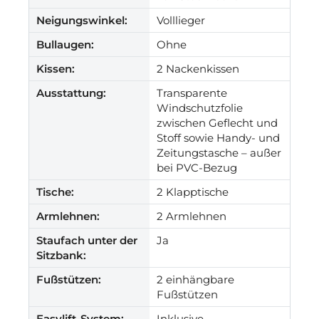
Neigungswinkel:
Volllieger
Bullaugen:
Ohne
Kissen:
2 Nackenkissen
Ausstattung:
Transparente
Windschutzfolie
zwischen Geflecht und
Stoff sowie Handy- und
Zeitungstasche – außer
bei PVC-Bezug
Tische:
2 Klapptische
Armlehnen:
2 Armlehnen
Staufach unter der
Ja
Sitzbank:
Fußstützen:
2 einhängbare
Fußstützen
Easylift-System:
Inklusive