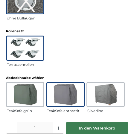
ohne Bullaugen
auswählen
Rollensatz
Terrassenrollen
auswählen
Abdeckhaube wählen
TeakSafe grün
TeakSafe anthrazit
Silverline
Produkt Anzahl: Gib den gewünschten Wert ein oder benutze die Schaltflächen
In den Warenkorb