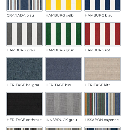
GRANADA blau
HAMBURG gelb
HAMBURG blau
HAMBURG grau
HAMBURG grün
HAMBURG rot
HERITAGE hellgrau
HERITAGE blau
HERITAGE kitt
HERITAGE anthrazit
INNSBRUCK grau
LISSABON cayenne