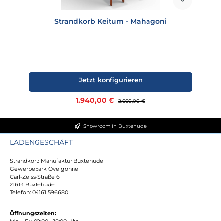
Strandkorb Keitum - Mahagoni
Jetzt konfigurieren
Verkaufspreis:
1.940,00 €
Regulärer Preis:
2.660,00 €
Showroom in Buxtehude
LADENGESCHÄFT
Strandkorb Manufaktur Buxtehude
Gewerbepark Ovelgönne
Carl-Zeiss-Straße 6
21614 Buxtehude
Telefon:
04161 596680
Öffnungszeiten:
Mo. - Fr.: 09:00 - 18:00 Uhr