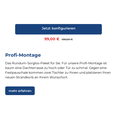
Jetzt konfigurieren
Verkaufspreis:
99,00 €
Regulärer Preis:
136,00 €
Profi-Montage
Das Rundum-Sorglos-Paket für Sie. Für unsere Profi-Montage ist
kaum eine Dachterrasse zu hoch oder Tür zu schmal. Gegen eine
Festpauschale kommen zwei Tischler zu Ihnen und platzieren Ihren
neuen Strandkorb an Ihrem Wunschort.
mehr erfahren