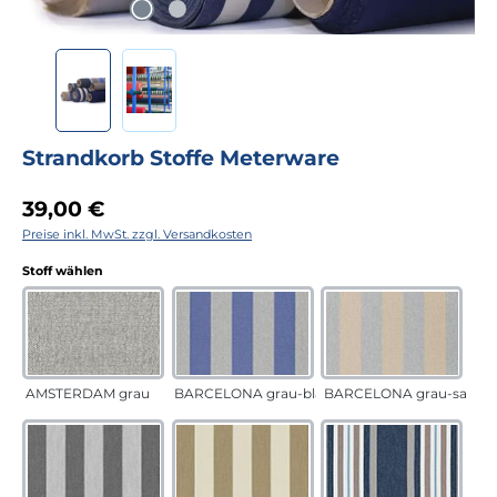
Strandkorb Stoffe Meterware
Regulärer Preis:
39,00 €
Preise inkl. MwSt. zzgl. Versandkosten
auswählen
Stoff wählen
AMSTERDAM grau
BARCELONA grau-blau
BARCELONA grau-sand