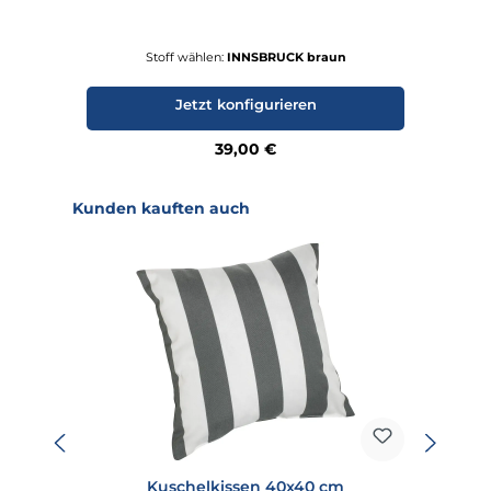
Stoff wählen:
INNSBRUCK braun
Jetzt konfigurieren
Regulärer Preis:
39,00 €
Produktgalerie überspringen
Kunden kauften auch
Kuschelkissen 40x40 cm