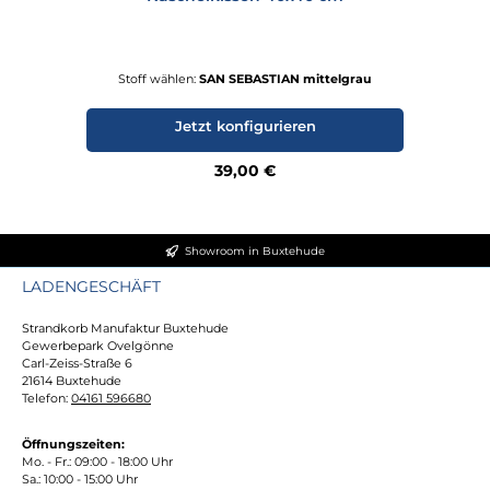
Stoff wählen:
SAN SEBASTIAN mittelgrau
Jetzt konfigurieren
Regulärer Preis:
39,00 €
Showroom in Buxtehude
LADENGESCHÄFT
Strandkorb Manufaktur Buxtehude
Gewerbepark Ovelgönne
Carl-Zeiss-Straße 6
21614 Buxtehude
Telefon:
04161 596680
Öffnungszeiten:
Mo. - Fr.: 09:00 - 18:00 Uhr
Sa.: 10:00 - 15:00 Uhr