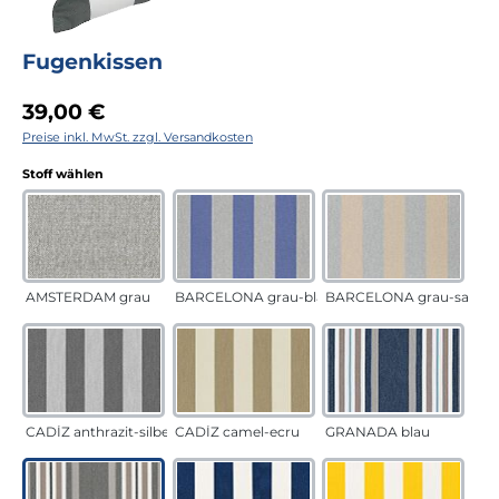
Fugenkissen
Regulärer Preis:
39,00 €
Preise inkl. MwSt. zzgl. Versandkosten
auswählen
Stoff wählen
AMSTERDAM grau
BARCELONA grau-blau
BARCELONA grau-sand
CADÍZ anthrazit-silber
CADÍZ camel-ecru
GRANADA blau