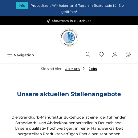
Zum Hauptinhalt springen
Info
Probesitzen: Wir haben an 6 Tagen in Buxtehude für Sie
geöffnet!
Showroom in Buxtehude
Du hast 0 Produkt
Navigation
Sie sind hier:
Über uns
Jobs
Unsere aktuellen Stellenangebote
Die Strandkorb-Manufaktur Buxtehude ist einer der führenden
Strandkorb- und Abdeckhaubenhersteller in Deutschland.
Unsere qualitativ hochwertigen, in reiner Handwerksarbeit
hergestellten Produkte verfügen über einen sehr hohen