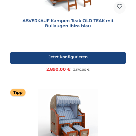
ABVERKAUF Kampen Teak OLD TEAK mit
Bullaugen Ibiza blau
Jetzt konfigurieren
Verkaufspreis:
2.890,00 €
Regulärer Preis:
3.870,00 €
Tipp