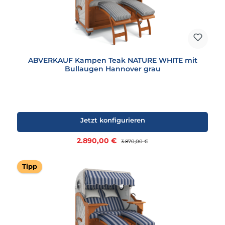
ABVERKAUF Kampen Teak NATURE WHITE mit
Bullaugen Hannover grau
Jetzt konfigurieren
Verkaufspreis:
2.890,00 €
Regulärer Preis:
3.870,00 €
Tipp