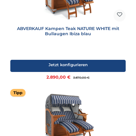
ABVERKAUF Kampen Teak NATURE WHITE mit
Bullaugen Ibiza blau
Jetzt konfigurieren
Verkaufspreis:
2.890,00 €
Regulärer Preis:
3.870,00 €
Tipp