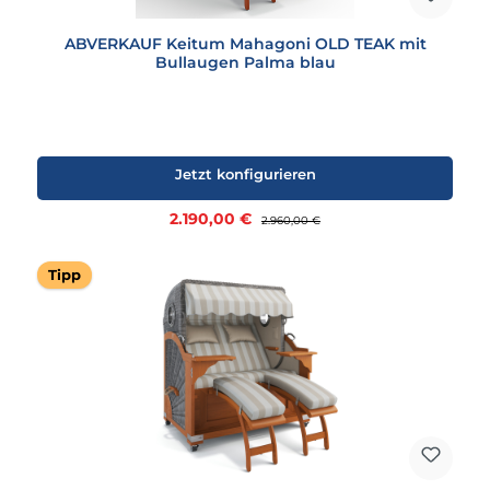
ABVERKAUF Keitum Mahagoni OLD TEAK mit
Bullaugen Palma blau
Jetzt konfigurieren
Verkaufspreis:
2.190,00 €
Regulärer Preis:
2.960,00 €
Tipp