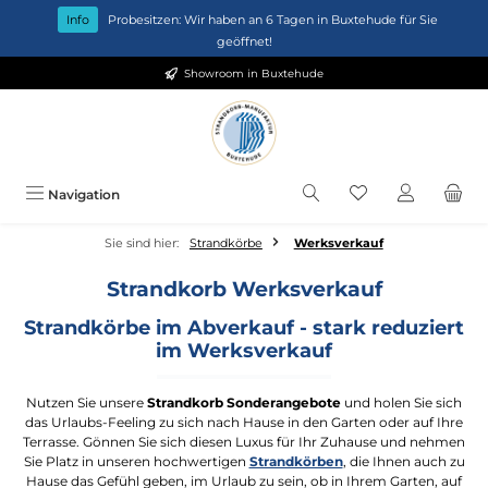
Zum Hauptinhalt springen
Info
Probesitzen: Wir haben an 6 Tagen in Buxtehude für Sie
geöffnet!
Showroom in Buxtehude
Du hast 0 Produkt
Navigation
Sie sind hier:
Strandkörbe
Werksverkauf
Strandkorb Werksverkauf
Strandkörbe im Abverkauf - stark reduziert
im Werksverkauf
Nutzen Sie unsere
Strandkorb Sonderangebote
und holen Sie sich
das Urlaubs-Feeling zu sich nach Hause in den Garten oder auf Ihre
Terrasse. Gönnen Sie sich diesen Luxus für Ihr Zuhause und nehmen
Sie Platz in unseren hochwertigen
Strandkörben
, die Ihnen auch zu
Hause das Gefühl geben, im Urlaub zu sein, ob in Ihrem Garten, auf