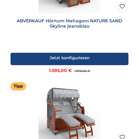
ABVERKAUF Hörnum Mahagoni NATURE SAND
Skyline jeansblau
Jetzt konfigurieren
Verkaufspreis:
1.595,00 €
Regulärer Preis:
1.975,00 €
Tipp