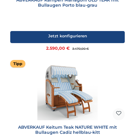
ABVERKAUF Kampen Mahagoni OLD TEAK mit
Bullaugen Porto blau-grau
Jetzt konfigurieren
Verkaufspreis:
2.590,00 €
Regulärer Preis:
3.470,00 €
Tipp
ABVERKAUF Keitum Teak NATURE WHITE mit
Bullaugen Cadiz hellblau-kitt