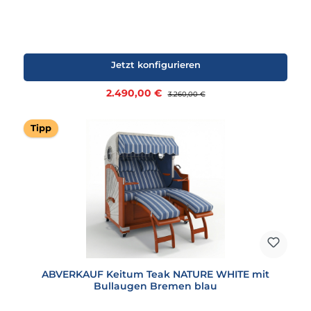
Jetzt konfigurieren
Verkaufspreis:
2.490,00 €
Regulärer Preis:
3.260,00 €
Tipp
ABVERKAUF Keitum Teak NATURE WHITE mit
Bullaugen Bremen blau