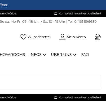
fnet!
Strandkörbe
Komplett montiert geliefert
Sie da:
Mo-Fr, 09 - 18 Uhr / Sa. 10 - 15 Uhr | Tel.
04161 596680
Du hast 0 Produkte auf dem Merk
Wunschzettel
Mein Konto
SHOWROOMS
INFOS
ÜBER UNS
FAQ
Strandkörbe
Komplett montiert geliefert