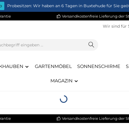
o
Probesitzen: Wir haben an 6 Tagen in Buxtehude für Sie geöf
rantie
Versandkostenfreie Lieferung der 
Wir sind für 
KHAUBEN
GARTENMÖBEL
SONNENSCHIRME
MAGAZIN
Loading...
rantie
Versandkostenfreie Lieferung der 