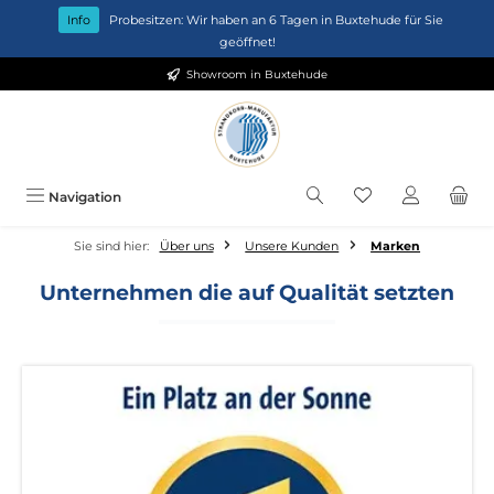
Zum Hauptinhalt springen
Info
Probesitzen: Wir haben an 6 Tagen in Buxtehude für Sie
geöffnet!
Showroom in Buxtehude
Du hast 0 Produkt
Navigation
Sie sind hier:
Über uns
Unsere Kunden
Marken
Unternehmen die auf Qualität setzten