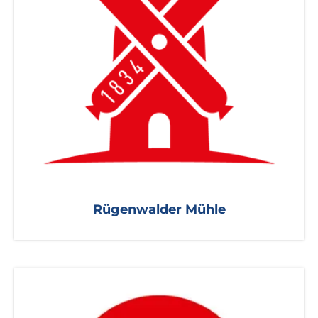
Rügenwalder Mühle