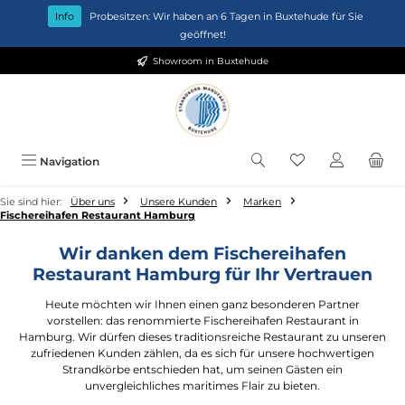
Zum Hauptinhalt springen
Info
Probesitzen: Wir haben an 6 Tagen in Buxtehude für Sie
geöffnet!
Showroom in Buxtehude
Du hast 0 Produkt
Navigation
Sie sind hier:
Über uns
Unsere Kunden
Marken
Fischereihafen Restaurant Hamburg
Wir danken dem Fischereihafen
Restaurant Hamburg für Ihr Vertrauen
Heute möchten wir Ihnen einen ganz besonderen Partner
vorstellen: das renommierte Fischereihafen Restaurant in
Hamburg. Wir dürfen dieses traditionsreiche Restaurant zu unseren
zufriedenen Kunden zählen, da es sich für unsere hochwertigen
Strandkörbe entschieden hat, um seinen Gästen ein
unvergleichliches maritimes Flair zu bieten.