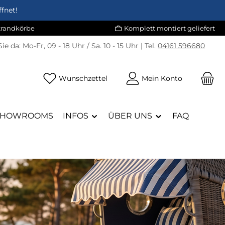
fnet!
Strandkörbe
Komplett montiert geliefert
Sie da:
Mo-Fr, 09 - 18 Uhr / Sa. 10 - 15 Uhr | Tel.
04161 596680
Du hast 0 Produkte auf dem Merk
Wunschzettel
Mein Konto
SHOWROOMS
INFOS
ÜBER UNS
FAQ