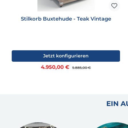
Stilkorb Buxtehude - Teak Vintage
Jetzt konfigurieren
Verkaufspreis:
Regulärer Preis:
4.950,00 €
5.885,00 €
EIN 