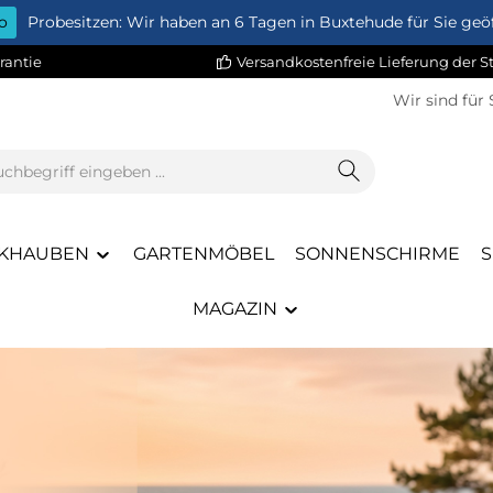
o
Probesitzen: Wir haben an 6 Tagen in Buxtehude für Sie geöf
rantie
Versandkostenfreie Lieferung der 
Wir sind für 
KHAUBEN
GARTENMÖBEL
SONNENSCHIRME
MAGAZIN