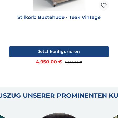
Stilkorb Buxtehude - Teak Vintage
Jetzt konfigurieren
Verkaufspreis:
Regulärer Preis:
4.950,00 €
5.885,00 €
AUSZUG UNSERER PROMINENTEN K