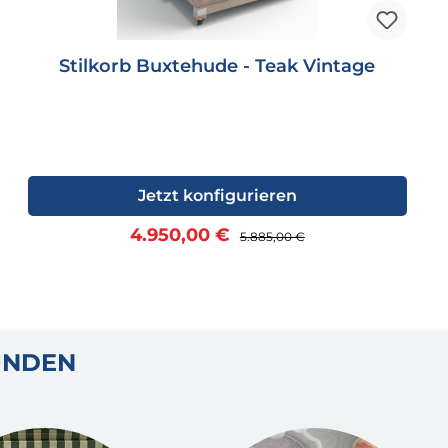
Stilkorb Buxtehude - Teak Vintage
Jetzt konfigurieren
Verkaufspreis:
Regulärer Preis:
4.950,00 €
5.885,00 €
UNDEN