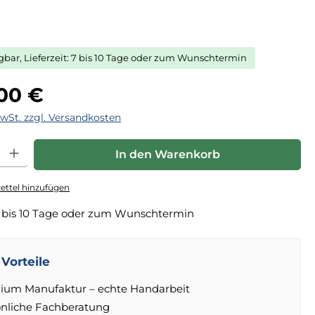
ügbar, Lieferzeit: 7 bis 10 Tage oder zum Wunschtermin
eis:
,00 €
MwSt. zzgl. Versandkosten
hl: Gib den gewünschten Wert ein oder benutze die Schaltfläche
In den Warenkorb
ttel hinzufügen
 bis 10 Tage oder zum Wunschtermin
Vorteile
ium Manufaktur – echte Handarbeit
önliche Fachberatung