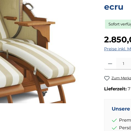
ecru
Sofort verf
Regulärer Pr
2.850
Preise inkl. 
Produkt Anza
Zum Merkze
Lieferzeit:
7
Unsere 
Prem
Pers