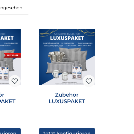
angesehen
ör
Zubehör
PAKET
LUXUSPAKET
urieren
Jetzt konfigurieren