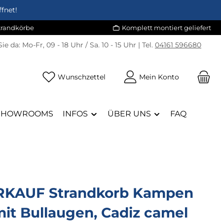
fnet!
Strandkörbe
Komplett montiert geliefert
Sie da:
Mo-Fr, 09 - 18 Uhr / Sa. 10 - 15 Uhr | Tel.
04161 596680
Du hast 0 Produkte auf dem Merk
Wunschzettel
Mein Konto
SHOWROOMS
INFOS
ÜBER UNS
FAQ
KAUF Strandkorb Kampen
it Bullaugen, Cadiz camel