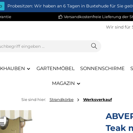
o
Probesitzen: Wir haben an 6 Tagen in Buxtehude für Sie geöf
rantie
Versandkostenfreie Lieferung der 
Wir sind für 
CKHAUBEN
GARTENMÖBEL
SONNENSCHIRME
MAGAZIN
Sie sind hier:
Strandkörbe
Werksverkauf
ABVER
Teak m