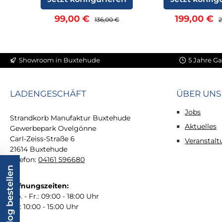
Verkaufspreis:
Regulärer Preis:
Verkaufspr
R
99,00 €
199,00 €
136,00 €
2
Showroom in Buxtehude
5 Jahre Ga
LADENGESCHÄFT
ÜBER UNS
Jobs
Strandkorb Manufaktur Buxtehude
Aktuelles
Gewerbepark Ovelgönne
Carl-Zeiss-Straße 6
Veranstal
21614 Buxtehude
Telefon:
04161 596680
Katalog bestellen
Öffnungszeiten:
Mo. - Fr.: 09:00 - 18:00 Uhr
Sa.: 10:00 - 15:00 Uhr