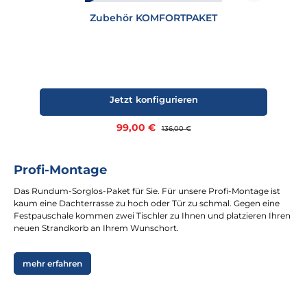
Zubehör KOMFORTPAKET
Jetzt konfigurieren
Verkaufspreis:
99,00 €
Regulärer Preis:
136,00 €
Profi-Montage
Das Rundum-Sorglos-Paket für Sie. Für unsere Profi-Montage ist
kaum eine Dachterrasse zu hoch oder Tür zu schmal. Gegen eine
Festpauschale kommen zwei Tischler zu Ihnen und platzieren Ihren
neuen Strandkorb an Ihrem Wunschort.
mehr erfahren