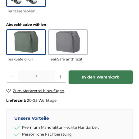
Terrassenrollen
auswählen
Abdeckhaube wählen
TeakSafe grün
TeakSafe anthrazit
Produkt Anzahl: Gib den gewünschten Wert ein oder benutze die Schaltflächen
In den Warenkorb
Zum Merkzettel hinzufügen
Lieferzeit:
20-25 Werktage
Unsere Vorteile
Premium Manufaktur – echte Handarbeit
Persönliche Fachberatung