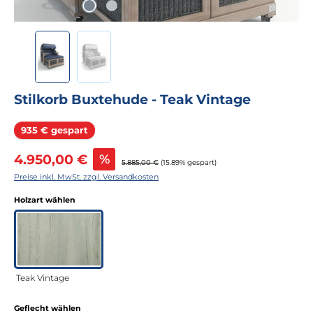
Stilkorb Buxtehude - Teak Vintage
Rabatt
935 € gespart
Verkaufspreis:
4.950,00 €
%
Regulärer Preis:
5.885,00 €
(15.89% gespart)
Preise inkl. MwSt. zzgl. Versandkosten
auswählen
Holzart wählen
Teak Vintage
auswählen
Geflecht wählen