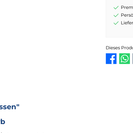
Prem
Pers
Lief
Dieses Prod
ssen"
rb