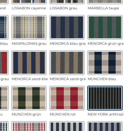
and
LISSABON cayenne
LISSABON grau
MARBELLA taupe
blau
MASPALOMAS grau
MENORCA blau-grau
MENORCA grün-grau
grau
MENORCA sand-blau
MENORCA sand-grau
MÜNCHEN blau
au
MÜNCHEN grün
MÜNCHEN rot
NEW YORK anthrazit