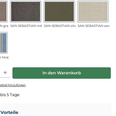
N grau-sand
SAN SEBASTIAN mittelgrau
SAN SEBASTIAN oliv
SAN SEBASTIAN sand
u-taupe
hl: Gib den gewünschten Wert ein oder benutze die Schaltfläche
In den Warenkorb
ttel hinzufügen
 bis 5 Tage
Vorteile