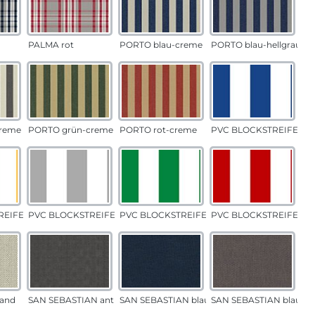
PALMA rot
PORTO blau-creme
PORTO blau-hellgrau
reme
PORTO grün-creme
PORTO rot-creme
PVC BLOCKSTREIFEN b
EIFEN gelb
PVC BLOCKSTREIFEN grau
PVC BLOCKSTREIFEN grün
PVC BLOCKSTREIFEN ro
and
SAN SEBASTIAN anthrazit
SAN SEBASTIAN blau
SAN SEBASTIAN blau-sa