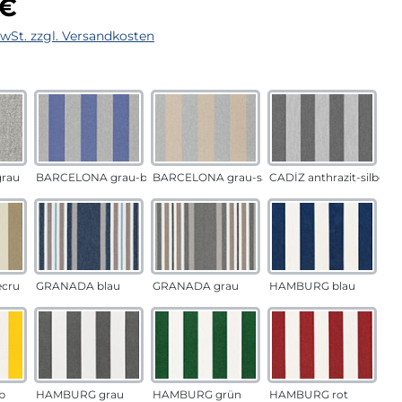
 €
MwSt. zzgl. Versandkosten
auswählen
n
rau
BARCELONA grau-blau
BARCELONA grau-sand
CADÍZ anthrazit-silber
ecru
GRANADA blau
GRANADA grau
HAMBURG blau
b
HAMBURG grau
HAMBURG grün
HAMBURG rot