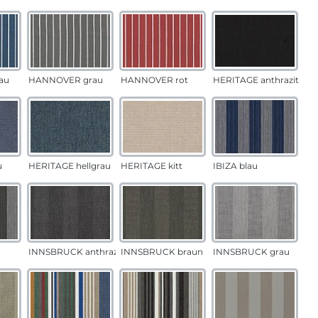
au
HANNOVER grau
HANNOVER rot
HERITAGE anthrazit
u
HERITAGE hellgrau
HERITAGE kitt
IBIZA blau
INNSBRUCK anthrazit
INNSBRUCK braun
INNSBRUCK grau