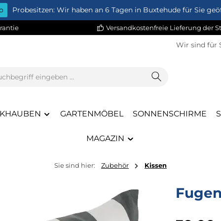
o
Probesitzen: Wir haben an 6 Tagen in Buxtehude für Sie geöf
rantie
Versandkostenfreie Lieferung der 
Wir sind für 
KHAUBEN
GARTENMÖBEL
SONNENSCHIRME
MAGAZIN
Sie sind hier:
Zubehör
Kissen
Fugen
Regulärer Pr