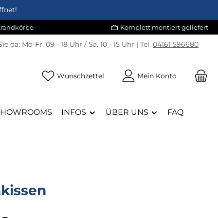
fnet!
Strandkörbe
Komplett montiert geliefert
Sie da:
Mo-Fr, 09 - 18 Uhr / Sa. 10 - 15 Uhr | Tel.
04161 596680
Du hast 0 Produkte auf dem Merk
Wunschzettel
Mein Konto
SHOWROOMS
INFOS
ÜBER UNS
FAQ
kissen
eis: