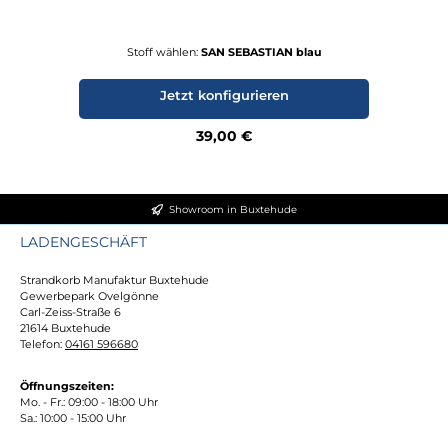
Stoff wählen:
SAN SEBASTIAN blau
Hol
Te
w
Jetzt konfigurieren
Te
Regulärer Preis:
39,00 €
Showroom in Buxtehude
LADENGESCHÄFT
Strandkorb Manufaktur Buxtehude
Gewerbepark Ovelgönne
Carl-Zeiss-Straße 6
21614 Buxtehude
Telefon:
04161 596680
Öffnungszeiten:
Mo. - Fr.: 09:00 - 18:00 Uhr
Sa.: 10:00 - 15:00 Uhr