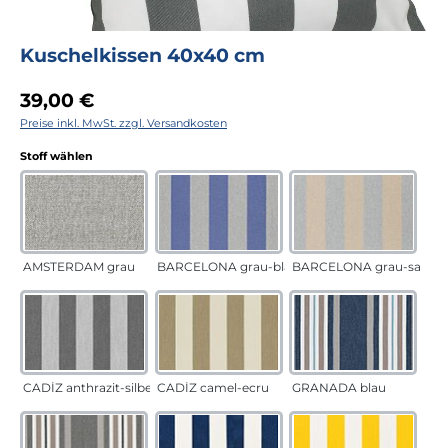
Kuschelkissen 40x40 cm
Regulärer Preis:
39,00 €
Preise inkl. MwSt. zzgl. Versandkosten
auswählen
Stoff wählen
AMSTERDAM grau
BARCELONA grau-blau
BARCELONA grau-sand
CADÍZ anthrazit-silber
CADÍZ camel-ecru
GRANADA blau