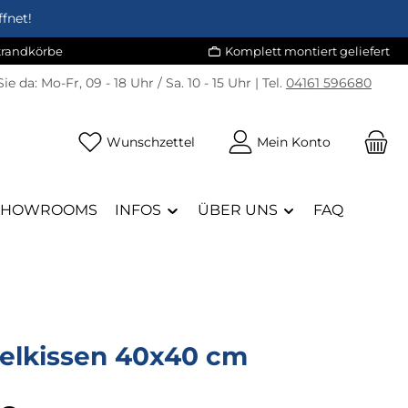
fnet!
Strandkörbe
Komplett montiert geliefert
Sie da:
Mo-Fr, 09 - 18 Uhr / Sa. 10 - 15 Uhr | Tel.
04161 596680
Du hast 0 Produkte auf dem Merk
Wunschzettel
Mein Konto
SHOWROOMS
INFOS
ÜBER UNS
FAQ
elkissen 40x40 cm
eis: