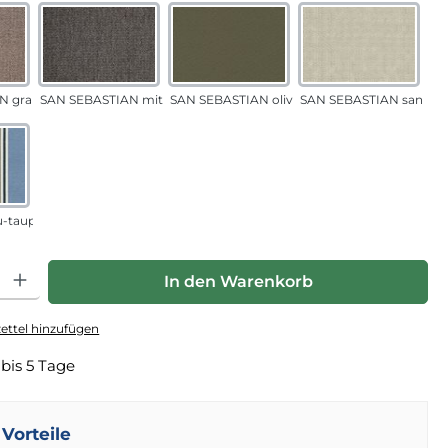
N grau-sand
SAN SEBASTIAN mittelgrau
SAN SEBASTIAN oliv
SAN SEBASTIAN sand
u-taupe
hl: Gib den gewünschten Wert ein oder benutze die Schaltfläche
In den Warenkorb
ttel hinzufügen
 bis 5 Tage
Vorteile