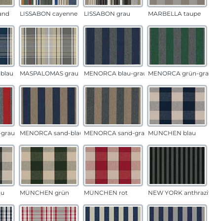
and
LISSABON cayenne
LISSABON grau
MARBELLA taupe
blau
MASPALOMAS grau
MENORCA blau-grau
MENORCA grün-grau
grau
MENORCA sand-blau
MENORCA sand-grau
MÜNCHEN blau
au
MÜNCHEN grün
MÜNCHEN rot
NEW YORK anthrazit