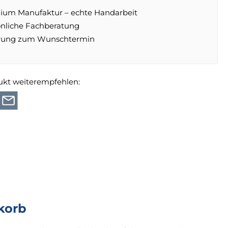
ium Manufaktur – echte Handarbeit
önliche Fachberatung
erung zum Wunschtermin
ukt weiterempfehlen:
korb