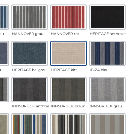
au
HANNOVER grau
HANNOVER rot
HERITAGE anthrazit
u
HERITAGE hellgrau
HERITAGE kitt
IBIZA blau
INNSBRUCK anthrazit
INNSBRUCK braun
INNSBRUCK grau