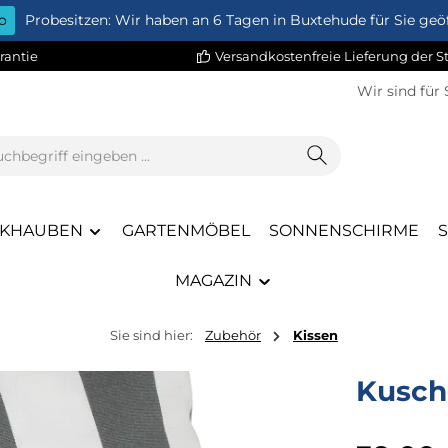
o
Probesitzen: Wir haben an 6 Tagen in Buxtehude für Sie geöf
rantie
Versandkostenfreie Lieferung der 
Wir sind für 
KHAUBEN
GARTENMÖBEL
SONNENSCHIRME
MAGAZIN
Sie sind hier:
Zubehör
Kissen
Kusch
Regulärer Pr