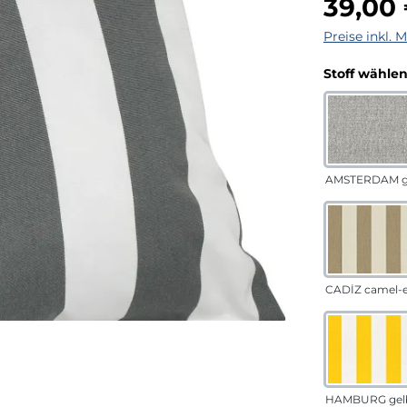
39,00
Preise inkl. 
Stoff wähle
AMSTERDAM g
CADÍZ camel-
HAMBURG gel