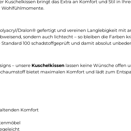
 Kuschelkissen bringt das Extra an Komfort und Stil in Ihre
für Wohlfühlmomente.
olyacryl/Dralon® gefertigt und vereinen Langlebigkeit mi
eisend, sondern auch lichtecht – so bleiben die Farben kräf
® Standard 100 schadstoffgeprüft und damit absolut unbeden
esigns – unsere
Kuschelkissen
lassen keine Wünsche offen u
chaumstoff bietet maximalen Komfort und lädt zum Entspa
haltenden Komfort
rtenmöbel
egeleicht