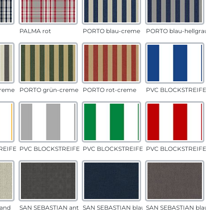
PALMA rot
PORTO blau-creme
PORTO blau-hellgrau
reme
PORTO grün-creme
PORTO rot-creme
PVC BLOCKSTREIFEN b
EIFEN gelb
PVC BLOCKSTREIFEN grau
PVC BLOCKSTREIFEN grün
PVC BLOCKSTREIFEN ro
and
SAN SEBASTIAN anthrazit
SAN SEBASTIAN blau
SAN SEBASTIAN blau-sa