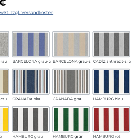
 €
MwSt. zzgl. Versandkosten
auswählen
n
rau
BARCELONA grau-blau
BARCELONA grau-sand
CADÍZ anthrazit-silber
ecru
GRANADA blau
GRANADA grau
HAMBURG blau
b
HAMBURG grau
HAMBURG grün
HAMBURG rot