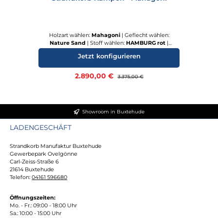
Holzart wählen:
Mahagoni
|
Geflecht wählen:
Nature Sand
|
Stoff wählen:
HAMBURG rot
|
Bullaugen wählen:
mit Bullaugen
|
Abdeckhaube
Jetzt konfigurieren
wählen:
Silverline
|
Rollensatz:
Terrassenrollen
Verkaufspreis:
2.890,00 €
Regulärer Preis:
3.375,00 €
Showroom in Buxtehude
LADENGESCHÄFT
Strandkorb Manufaktur Buxtehude
Gewerbepark Ovelgönne
Carl-Zeiss-Straße 6
21614 Buxtehude
Telefon:
04161 596680
Öffnungszeiten:
Mo. - Fr.: 09:00 - 18:00 Uhr
Sa.: 10:00 - 15:00 Uhr