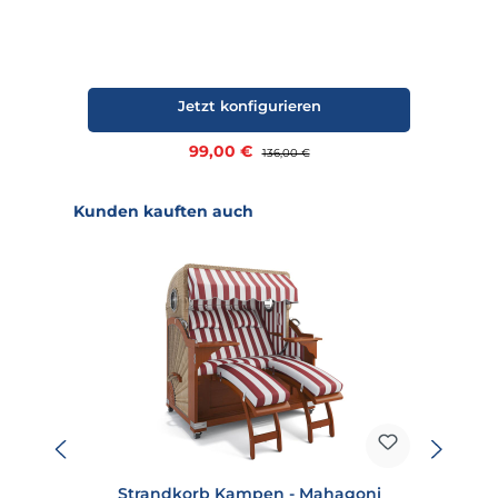
Bu
Jetzt konfigurieren
w
Verkaufspreis:
99,00 €
Regulärer Preis:
136,00 €
Produktgalerie überspringen
Kunden kauften auch
Strandkorb Kampen - Mahagoni