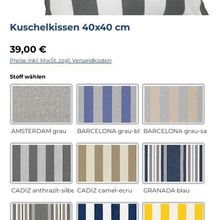
Kuschelkissen 40x40 cm
Regulärer Preis:
39,00 €
Preise inkl. MwSt. zzgl. Versandkosten
auswählen
Stoff wählen
AMSTERDAM grau
BARCELONA grau-blau
BARCELONA grau-sand
CADÍZ anthrazit-silber
CADÍZ camel-ecru
GRANADA blau