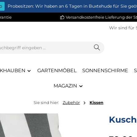
o
Probesitzen: Wir haben an 6 Tagen in Buxtehude für Sie geöf
rantie
Versandkostenfreie Lieferung der 
Wir sind für 
KHAUBEN
GARTENMÖBEL
SONNENSCHIRME
MAGAZIN
Sie sind hier:
Zubehör
Kissen
Kusch
Regulärer Pr