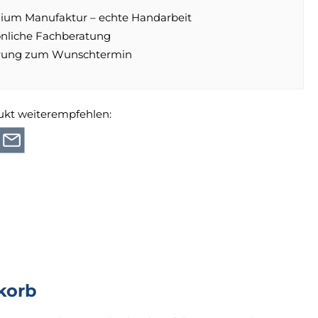
ium Manufaktur – echte Handarbeit
önliche Fachberatung
erung zum Wunschtermin
ukt weiterempfehlen:
korb