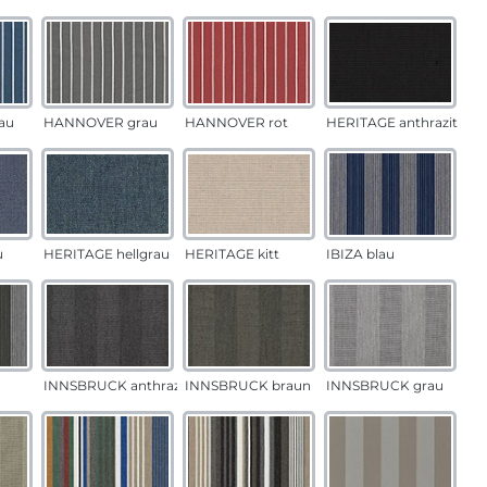
au
HANNOVER grau
HANNOVER rot
HERITAGE anthrazit
u
HERITAGE hellgrau
HERITAGE kitt
IBIZA blau
INNSBRUCK anthrazit
INNSBRUCK braun
INNSBRUCK grau