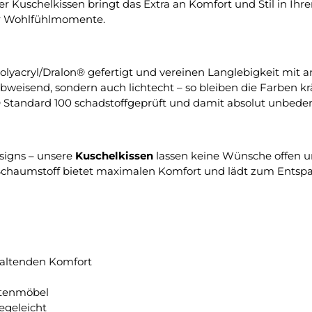
 Kuschelkissen bringt das Extra an Komfort und Stil in Ihre
für Wohlfühlmomente.
olyacryl/Dralon® gefertigt und vereinen Langlebigkeit mi
eisend, sondern auch lichtecht – so bleiben die Farben kräf
® Standard 100 schadstoffgeprüft und damit absolut unbeden
esigns – unsere
Kuschelkissen
lassen keine Wünsche offen u
chaumstoff bietet maximalen Komfort und lädt zum Entspa
haltenden Komfort
rtenmöbel
egeleicht