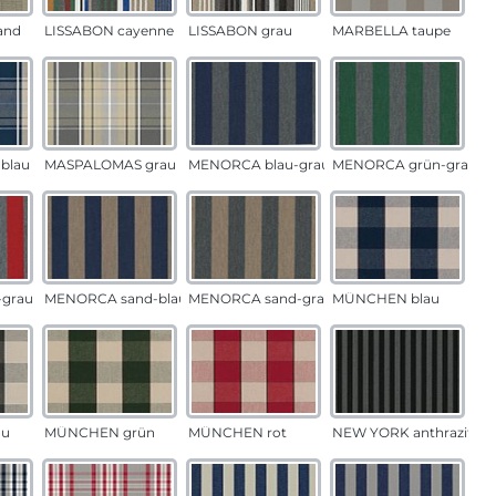
and
LISSABON cayenne
LISSABON grau
MARBELLA taupe
blau
MASPALOMAS grau
MENORCA blau-grau
MENORCA grün-grau
grau
MENORCA sand-blau
MENORCA sand-grau
MÜNCHEN blau
au
MÜNCHEN grün
MÜNCHEN rot
NEW YORK anthrazit