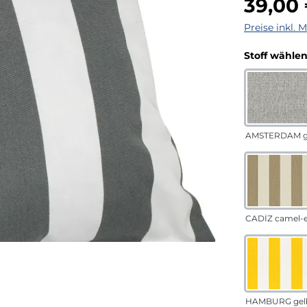
39,00
Preise inkl. 
Stoff wähle
AMSTERDAM g
CADÍZ camel-
HAMBURG gel