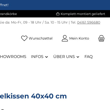
fnet!
Strandkörbe
Komplett montiert geliefert
Sie da:
Mo-Fr, 09 - 18 Uhr / Sa. 10 - 15 Uhr | Tel.
04161 596680
Du hast 0 Produkte auf dem Merk
Wunschzettel
Mein Konto
SHOWROOMS
INFOS
ÜBER UNS
FAQ
elkissen 40x40 cm
eis: