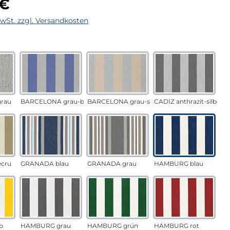
 €
MwSt. zzgl. Versandkosten
auswählen
n
rau
BARCELONA grau-blau
BARCELONA grau-sand
CADÍZ anthrazit-silber
ecru
GRANADA blau
GRANADA grau
HAMBURG blau
b
HAMBURG grau
HAMBURG grün
HAMBURG rot