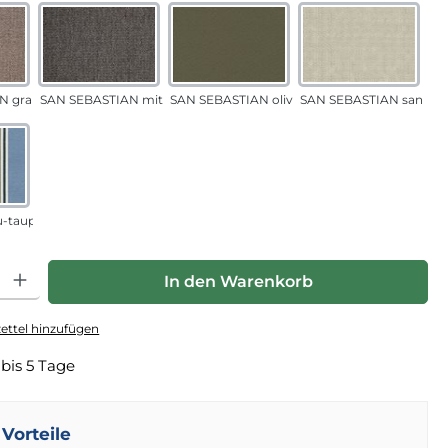
N grau-sand
SAN SEBASTIAN mittelgrau
SAN SEBASTIAN oliv
SAN SEBASTIAN sand
u-taupe
hl: Gib den gewünschten Wert ein oder benutze die Schaltfläche
In den Warenkorb
ttel hinzufügen
 bis 5 Tage
Vorteile