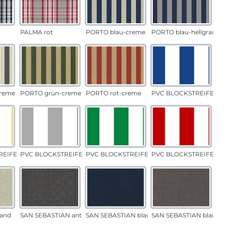
PALMA rot
PORTO blau-creme
PORTO blau-hellgrau
reme
PORTO grün-creme
PORTO rot-creme
PVC BLOCKSTREIFEN b
EIFEN gelb
PVC BLOCKSTREIFEN grau
PVC BLOCKSTREIFEN grün
PVC BLOCKSTREIFEN ro
and
SAN SEBASTIAN anthrazit
SAN SEBASTIAN blau
SAN SEBASTIAN blau-sa