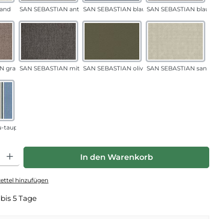
and
SAN SEBASTIAN anthrazit
SAN SEBASTIAN blau
SAN SEBASTIAN blau-sa
N grau-sand
SAN SEBASTIAN mittelgrau
SAN SEBASTIAN oliv
SAN SEBASTIAN sand
u-taupe
hl: Gib den gewünschten Wert ein oder benutze die Schaltfläche
In den Warenkorb
ttel hinzufügen
 bis 5 Tage