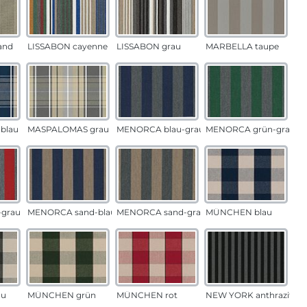
and
LISSABON cayenne
LISSABON grau
MARBELLA taupe
blau
MASPALOMAS grau
MENORCA blau-grau
MENORCA grün-grau
grau
MENORCA sand-blau
MENORCA sand-grau
MÜNCHEN blau
au
MÜNCHEN grün
MÜNCHEN rot
NEW YORK anthrazit