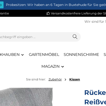
o
Probesitzen: Wir haben an 6 Tagen in Buxtehude für Sie geöf
rantie
Versandkostenfreie Lieferung der 
Wir sind für 
KHAUBEN
GARTENMÖBEL
SONNENSCHIRME
MAGAZIN
Sie sind hier:
Zubehör
Kissen
Rücken
Reißv