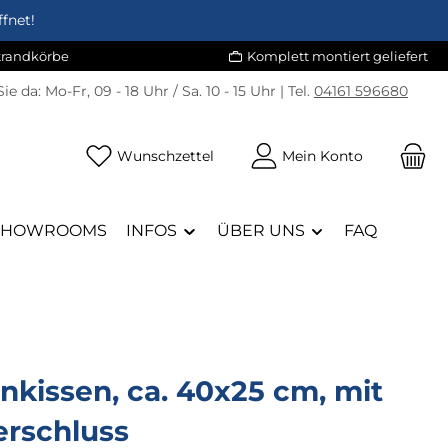
fnet!
Strandkörbe
Komplett montiert geliefert
Sie da:
Mo-Fr, 09 - 18 Uhr / Sa. 10 - 15 Uhr | Tel.
04161 596680
Du hast 0 Produkte auf dem Merk
Wunschzettel
Mein Konto
SHOWROOMS
INFOS
ÜBER UNS
FAQ
kissen, ca. 40x25 cm, mit
erschluss