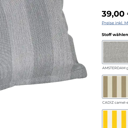
Regulärer Pr
39,00
Preise inkl. 
Stoff wähle
AMSTERDAM g
CADÍZ camel-