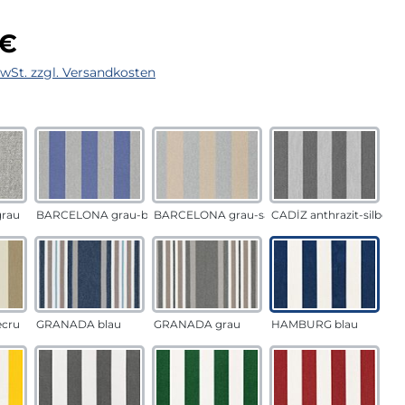
eis:
 €
MwSt. zzgl. Versandkosten
auswählen
n
rau
BARCELONA grau-blau
BARCELONA grau-sand
CADÍZ anthrazit-silber
ecru
GRANADA blau
GRANADA grau
HAMBURG blau