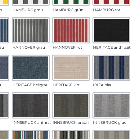
b
HAMBURG grau
HAMBURG grün
HAMBURG rot
au
HANNOVER grau
HANNOVER rot
HERITAGE anthrazit
u
HERITAGE hellgrau
HERITAGE kitt
IBIZA blau
INNSBRUCK anthrazit
INNSBRUCK braun
INNSBRUCK grau