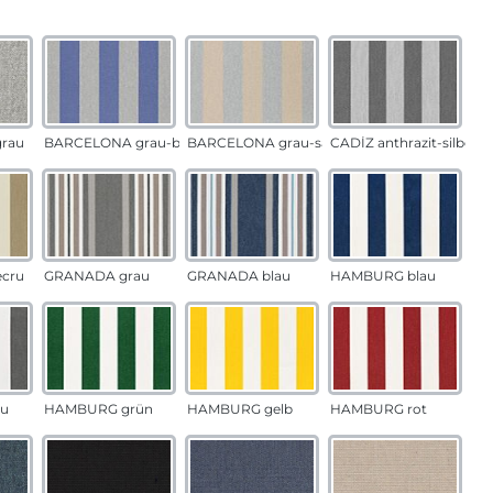
auswählen
n
rau
BARCELONA grau-blau
BARCELONA grau-sand
CADÍZ anthrazit-silber
ecru
GRANADA grau
GRANADA blau
HAMBURG blau
u
HAMBURG grün
HAMBURG gelb
HAMBURG rot