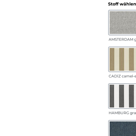
Stoff wähle
AMSTERDAM g
CADÍZ camel-
HAMBURG gra