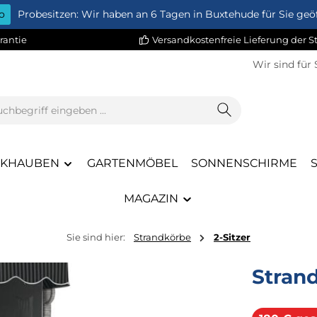
o
Probesitzen: Wir haben an 6 Tagen in Buxtehude für Sie geöf
rantie
Versandkostenfreie Lieferung der 
Wir sind für 
CKHAUBEN
GARTENMÖBEL
SONNENSCHIRME
MAGAZIN
Sie sind hier:
Strandkörbe
2-Sitzer
Stran