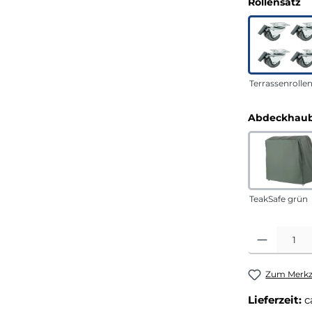
a
Rollensatz
Terrassenrolle
Abdeckhaub
TeakSafe grün
Produkt Anza
Zum Merkze
Lieferzeit:
c