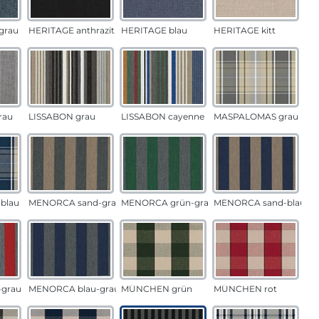
grau
HERITAGE anthrazit
HERITAGE blau
HERITAGE kitt
rau
LISSABON grau
LISSABON cayenne
MASPALOMAS grau
blau
MENORCA sand-grau
MENORCA grün-grau
MENORCA sand-blau
grau
MENORCA blau-grau
MÜNCHEN grün
MÜNCHEN rot