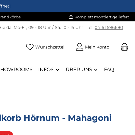
fnet!
Strandkörbe
Komplett montiert geliefert
Sie da:
Mo-Fr, 09 - 18 Uhr / Sa. 10 - 15 Uhr | Tel.
04161 596680
Du hast 0 Produkte auf dem Merk
Wunschzettel
Mein Konto
SHOWROOMS
INFOS
ÜBER UNS
FAQ
dkorb Hörnum - Mahagoni