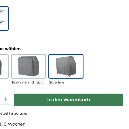
uswählen
n
auswählen
e wählen
TeakSafe anthrazit
Silverline
hl: Gib den gewünschten Wert ein oder benutze die Schaltfläche
In den Warenkorb
ttel hinzufügen
a. 8 Wochen