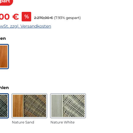
Rabatt
part
s:
,00 €
%
Regulärer Preis:
2.270,00 €
(7.93% gespart)
MwSt. zzgl. Versandkosten
auswählen
len
auswählen
hlen
Nature Sand
Nature White