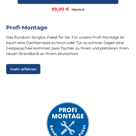
Verkaufspreis:
99,00 €
Regulärer Preis:
136,00 €
Profi-Montage
Das Rundum-Sorglos-Paket für Sie. Für unsere Profi-Montage ist
kaum eine Dachterrasse zu hoch oder Tür zu schmal. Gegen eine
Festpauschale kommen zwei Tischler zu Ihnen und platzieren Ihren
neuen Strandkorb an Ihrem Wunschort.
mehr erfahren