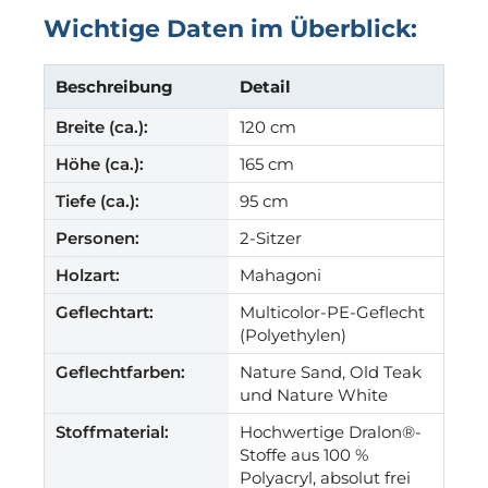
Wichtige Daten im Überblick:
Beschreibung
Detail
Breite (ca.):
120 cm
Höhe (ca.):
165 cm
Tiefe (ca.):
95 cm
Personen:
2-Sitzer
Holzart:
Mahagoni
Geflechtart:
Multicolor-PE-Geflecht
(Polyethylen)
Geflechtfarben:
Nature Sand, Old Teak
und Nature White
Stoffmaterial:
Hochwertige Dralon®-
Stoffe aus 100 %
Polyacryl, absolut frei