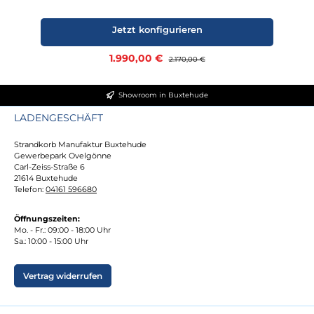
Jetzt konfigurieren
Verkaufspreis:
1.990,00 €
Regulärer Preis:
2.170,00 €
Showroom in Buxtehude
LADENGESCHÄFT
Strandkorb Manufaktur Buxtehude
Gewerbepark Ovelgönne
Carl-Zeiss-Straße 6
21614 Buxtehude
Telefon:
04161 596680
Öffnungszeiten:
Mo. - Fr.: 09:00 - 18:00 Uhr
Sa.: 10:00 - 15:00 Uhr
Vertrag widerrufen