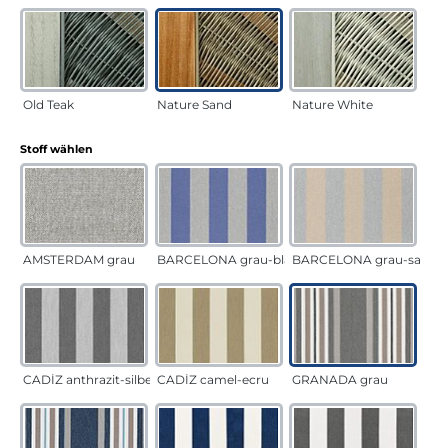
Old Teak
Nature Sand
Nature White
auswählen
Stoff wählen
AMSTERDAM grau
BARCELONA grau-blau
BARCELONA grau-sand
CADÍZ anthrazit-silber
CADÍZ camel-ecru
GRANADA grau