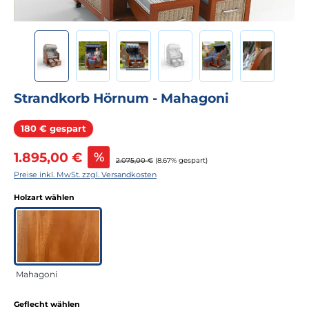
Strandkorb Hörnum - Mahagoni
Rabatt
180 € gespart
Verkaufspreis:
1.895,00 €
%
Regulärer Preis:
2.075,00 €
(8.67% gespart)
Preise inkl. MwSt. zzgl. Versandkosten
auswählen
Holzart wählen
Mahagoni
auswählen
Geflecht wählen