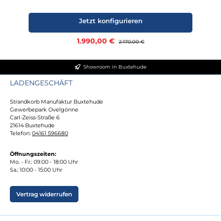
Jetzt konfigurieren
Verkaufspreis:
1.990,00 €
Regulärer Preis:
2.170,00 €
Showroom in Buxtehude
LADENGESCHÄFT
Strandkorb Manufaktur Buxtehude
Gewerbepark Ovelgönne
Carl-Zeiss-Straße 6
21614 Buxtehude
Telefon:
04161 596680
Öffnungszeiten:
Mo. - Fr.: 09:00 - 18:00 Uhr
Sa.: 10:00 - 15:00 Uhr
Vertrag widerrufen