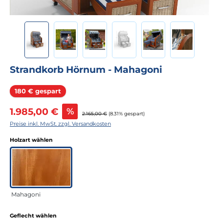
Strandkorb Hörnum - Mahagoni
Rabatt
180 € gespart
Verkaufspreis:
1.985,00 €
%
Regulärer Preis:
2.165,00 €
(8.31% gespart)
Preise inkl. MwSt. zzgl. Versandkosten
auswählen
Holzart wählen
Mahagoni
auswählen
Geflecht wählen