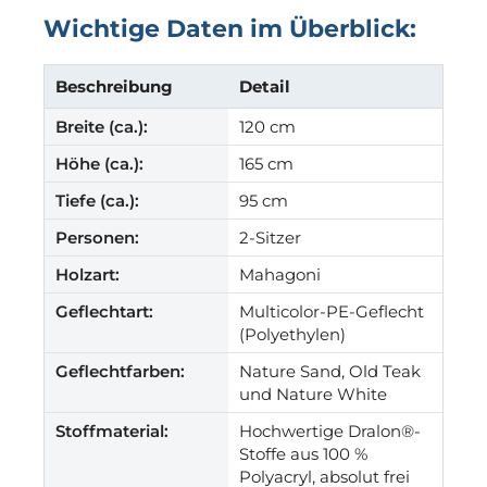
Wichtige Daten im Überblick:
Beschreibung
Detail
Breite (ca.):
120 cm
Höhe (ca.):
165 cm
Tiefe (ca.):
95 cm
Personen:
2-Sitzer
Holzart:
Mahagoni
Geflechtart:
Multicolor-PE-Geflecht
(Polyethylen)
Geflechtfarben:
Nature Sand, Old Teak
und Nature White
Stoffmaterial:
Hochwertige Dralon®-
Stoffe aus 100 %
Polyacryl, absolut frei