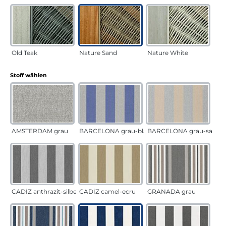
Old Teak
Nature Sand
Nature White
auswählen
Stoff wählen
AMSTERDAM grau
BARCELONA grau-blau
BARCELONA grau-sand
CADÍZ anthrazit-silber
CADÍZ camel-ecru
GRANADA grau