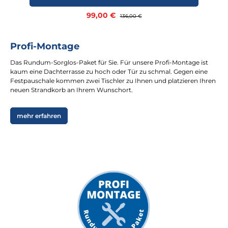
Verkaufspreis:
99,00 €
Regulärer Preis:
136,00 €
Profi-Montage
Das Rundum-Sorglos-Paket für Sie. Für unsere Profi-Montage ist
kaum eine Dachterrasse zu hoch oder Tür zu schmal. Gegen eine
Festpauschale kommen zwei Tischler zu Ihnen und platzieren Ihren
neuen Strandkorb an Ihrem Wunschort.
mehr erfahren