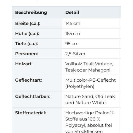
Beschreibung
Detail
Breite (ca.):
145 cm
Höhe (ca.):
165 cm
Tiefe (ca.):
95 cm
Personen:
2,5-Sitzer
Holzart:
Vollholz Teak Vintage,
Teak oder Mahagoni
Geflechtart:
Multicolor-PE-Geflecht
(Polyethylen)
Geflechtfarben:
Nature Sand, Old Teak
und Nature White
Stoffmaterial:
Hochwertige Dralon®-
Stoffe aus 100 %
Polyacryl, absolut frei
von Stockflecken