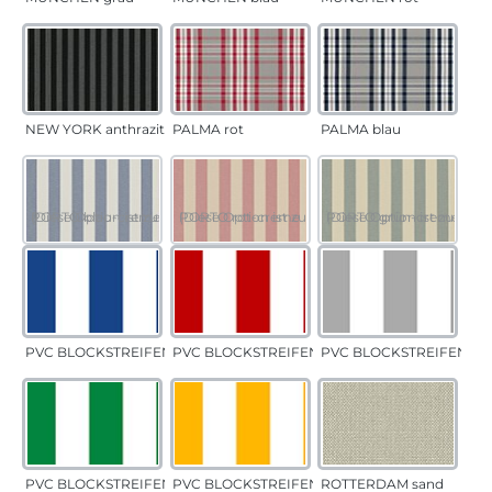
NEW YORK anthrazit
PALMA rot
PALMA blau
PORTO blau-creme
(Diese Option ist zurzeit nicht verfügbar.)
PORTO rot-creme
(Diese Option ist zurzeit nicht verfügbar.)
PORTO grün-creme
(Diese Option ist zurzeit 
PVC BLOCKSTREIFEN blau
PVC BLOCKSTREIFEN rot
PVC BLOCKSTREIFEN gr
PVC BLOCKSTREIFEN grün
PVC BLOCKSTREIFEN gelb
ROTTERDAM sand