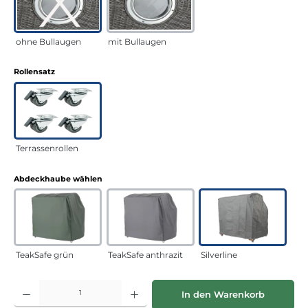
ohne Bullaugen
mit Bullaugen
auswählen
Rollensatz
Terrassenrollen
auswählen
Abdeckhaube wählen
TeakSafe grün
TeakSafe anthrazit
Silverline
Produkt Anzahl: Gib den gewünschten Wert ein oder benutze die Schaltflächen
In den Warenkorb