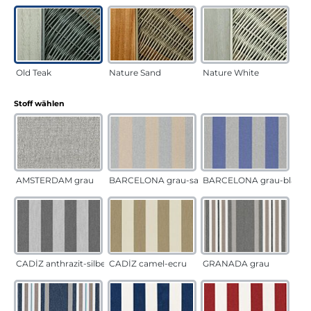
Old Teak
Nature Sand
Nature White
auswählen
Stoff wählen
AMSTERDAM grau
BARCELONA grau-sand
BARCELONA grau-blau
CADÍZ anthrazit-silber
CADÍZ camel-ecru
GRANADA grau