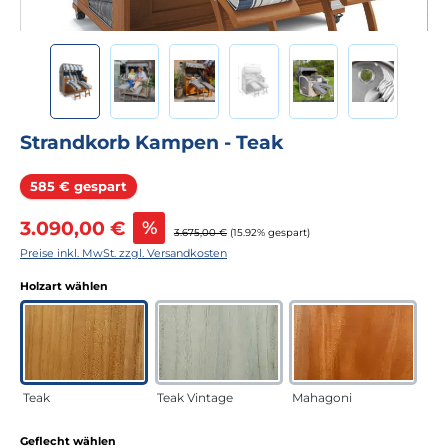
Strandkorb Kampen - Teak
Rabatt
585 € gespart
Verkaufspreis:
3.090,00 €
%
Regulärer Preis:
3.675,00 €
(15.92% gespart)
Preise inkl. MwSt. zzgl. Versandkosten
auswählen
Holzart wählen
Teak
Teak Vintage
Mahagoni
auswählen
Geflecht wählen