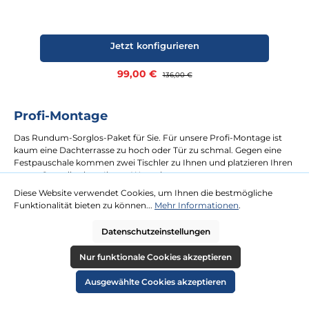
Jetzt konfigurieren
Verkaufspreis:
99,00 €
Regulärer Preis:
136,00 €
Profi-Montage
Das Rundum-Sorglos-Paket für Sie. Für unsere Profi-Montage ist
kaum eine Dachterrasse zu hoch oder Tür zu schmal. Gegen eine
Festpauschale kommen zwei Tischler zu Ihnen und platzieren Ihren
neuen Strandkorb an Ihrem Wunschort.
Diese Website verwendet Cookies, um Ihnen die bestmögliche
Funktionalität bieten zu können...
Mehr Informationen
.
mehr erfahren
Datenschutzeinstellungen
Nur funktionale Cookies akzeptieren
Ausgewählte Cookies akzeptieren