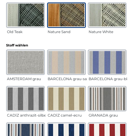
Old Teak
Nature Sand
Nature White
auswählen
Stoff wählen
AMSTERDAM grau
BARCELONA grau-sand
BARCELONA grau-blau
CADÍZ anthrazit-silber
CADÍZ camel-ecru
GRANADA grau