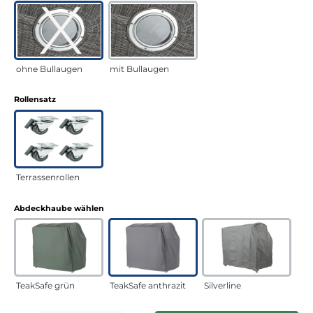
ohne Bullaugen
mit Bullaugen
auswählen
Rollensatz
Terrassenrollen
auswählen
Abdeckhaube wählen
TeakSafe grün
TeakSafe anthrazit
Silverline