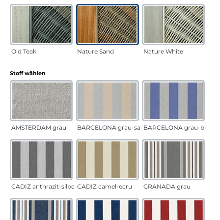
Old Teak
Nature Sand
Nature White
auswählen
Stoff wählen
AMSTERDAM grau
BARCELONA grau-sand
BARCELONA grau-blau
CADÍZ anthrazit-silber
CADÍZ camel-ecru
GRANADA grau