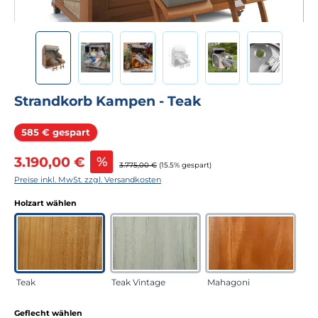
Strandkorb Kampen - Teak
Rabatt
585 € gespart
Verkaufspreis:
3.190,00 €
%
Regulärer Preis:
3.775,00 €
(15.5% gespart)
Preise inkl. MwSt. zzgl. Versandkosten
auswählen
Holzart wählen
Teak
Teak Vintage
Mahagoni
auswählen
Geflecht wählen