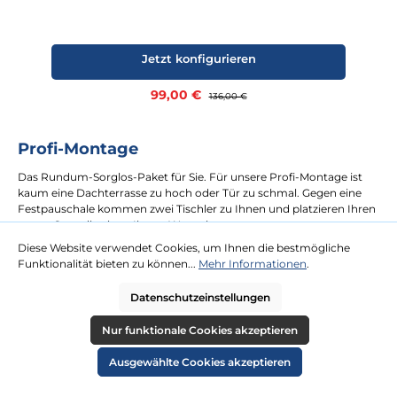
Jetzt konfigurieren
Verkaufspreis:
99,00 €
Regulärer Preis:
136,00 €
Profi-Montage
Das Rundum-Sorglos-Paket für Sie. Für unsere Profi-Montage ist
kaum eine Dachterrasse zu hoch oder Tür zu schmal. Gegen eine
Festpauschale kommen zwei Tischler zu Ihnen und platzieren Ihren
neuen Strandkorb an Ihrem Wunschort.
Diese Website verwendet Cookies, um Ihnen die bestmögliche
Funktionalität bieten zu können...
Mehr Informationen
.
mehr erfahren
Datenschutzeinstellungen
Nur funktionale Cookies akzeptieren
Ausgewählte Cookies akzeptieren