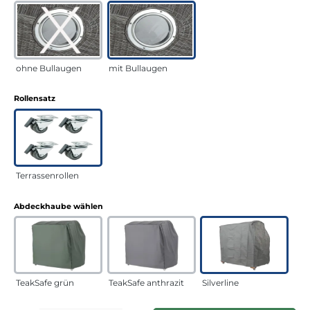
ohne Bullaugen
mit Bullaugen
auswählen
Rollensatz
Terrassenrollen
auswählen
Abdeckhaube wählen
TeakSafe grün
TeakSafe anthrazit
Silverline