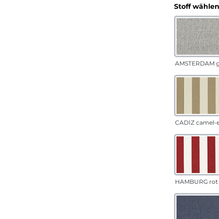
Stoff wähle
AMSTERDAM g
CADÍZ camel-
HAMBURG rot