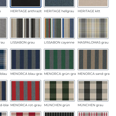
u
HERITAGE anthrazit
HERITAGE hellgrau
HERITAGE kitt
rau
LISSABON grau
LISSABON cayenne
MASPALOMAS grau
blau
MENORCA blau-grau
MENORCA grün-grau
MENORCA sand-grau
d-blau
MENORCA rot-grau
MÜNCHEN grün
MÜNCHEN grau