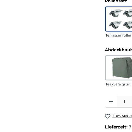
a
Rollensatz
Terrassenrolle
Abdeckhaub
TeakSafe grün
Produkt Anza
Zum Merkze
Lieferzeit:
7