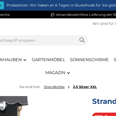
o
Probesitzen: Wir haben an 6 Tagen in Buxtehude für Sie geöf
rantie
Versandkostenfreie Lieferung der 
Wir sind für 
CKHAUBEN
GARTENMÖBEL
SONNENSCHIRME
MAGAZIN
Sie sind hier:
Strandkörbe
2,5 Sitzer XXL
Stran