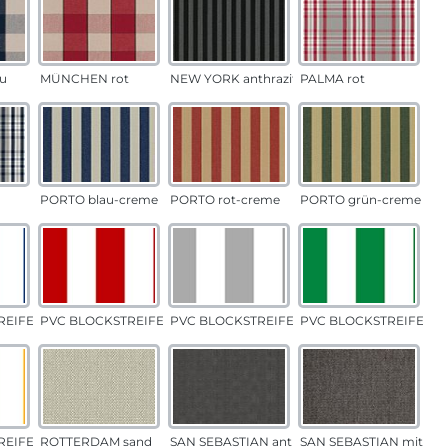
u
MÜNCHEN rot
NEW YORK anthrazit
PALMA rot
PORTO blau-creme
PORTO rot-creme
PORTO grün-creme
EIFEN blau
PVC BLOCKSTREIFEN rot
PVC BLOCKSTREIFEN grau
PVC BLOCKSTREIFEN g
EIFEN gelb
ROTTERDAM sand
SAN SEBASTIAN anthrazit
SAN SEBASTIAN mittelg