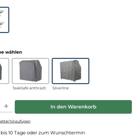
uswählen
n
auswählen
e wählen
TeakSafe anthrazit
Silverline
hl: Gib den gewünschten Wert ein oder benutze die Schaltfläche
In den Warenkorb
ttel hinzufügen
 bis 10 Tage oder zum Wunschtermin