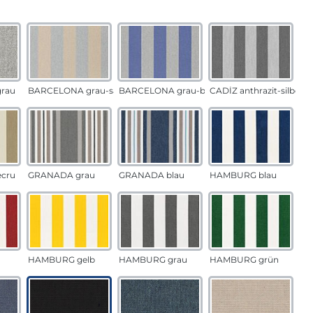
auswählen
n
rau
BARCELONA grau-sand
BARCELONA grau-blau
CADÍZ anthrazit-silber
ecru
GRANADA grau
GRANADA blau
HAMBURG blau
HAMBURG gelb
HAMBURG grau
HAMBURG grün