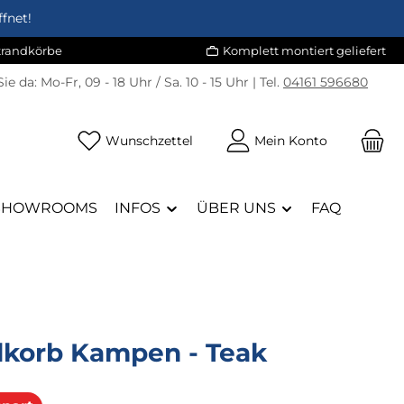
fnet!
Strandkörbe
Komplett montiert geliefert
Sie da:
Mo-Fr, 09 - 18 Uhr / Sa. 10 - 15 Uhr | Tel.
04161 596680
Du hast 0 Produkte auf dem Merk
Wunschzettel
Mein Konto
SHOWROOMS
INFOS
ÜBER UNS
FAQ
dkorb Kampen - Teak