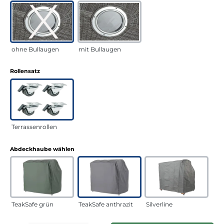
ohne Bullaugen
mit Bullaugen
auswählen
Rollensatz
Terrassenrollen
auswählen
Abdeckhaube wählen
TeakSafe grün
TeakSafe anthrazit
Silverline