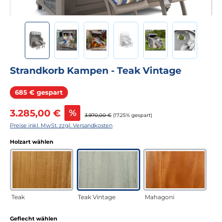
Strandkorb Kampen - Teak Vintage
Rabatt
685 € gespart
Verkaufspreis:
3.285,00 €
%
Regulärer Preis:
3.970,00 €
(17.25% gespart)
Preise inkl. MwSt. zzgl. Versandkosten
auswählen
Holzart wählen
Teak
Teak Vintage
Mahagoni
auswählen
Geflecht wählen