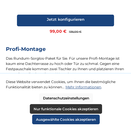
Jetzt konfigurieren
Verkaufspreis:
99,00 €
Regulärer Preis:
136,00 €
Profi-Montage
Das Rundum-Sorglos-Paket für Sie. Für unsere Profi-Montage ist
kaum eine Dachterrasse zu hoch oder Tür zu schmal. Gegen eine
Festpauschale kommen zwei Tischler zu Ihnen und platzieren Ihren
neuen Strandkorb an Ihrem Wunschort.
Diese Website verwendet Cookies, um Ihnen die bestmögliche
Funktionalität bieten zu können...
Mehr Informationen
.
mehr erfahren
Datenschutzeinstellungen
Nur funktionale Cookies akzeptieren
Ausgewählte Cookies akzeptieren