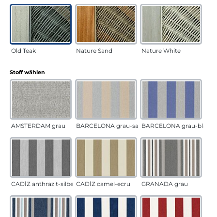
Old Teak
Nature Sand
Nature White
auswählen
Stoff wählen
AMSTERDAM grau
BARCELONA grau-sand
BARCELONA grau-blau
CADÍZ anthrazit-silber
CADÍZ camel-ecru
GRANADA grau