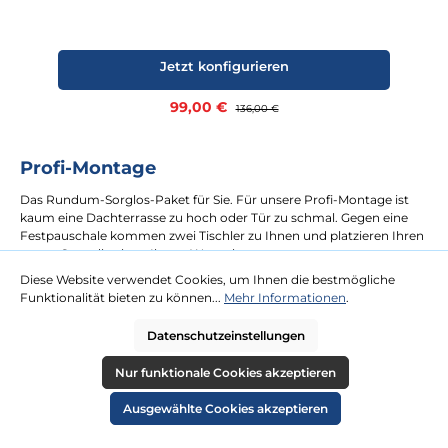
Jetzt konfigurieren
Verkaufspreis:
99,00 €
Regulärer Preis:
136,00 €
Profi-Montage
Das Rundum-Sorglos-Paket für Sie. Für unsere Profi-Montage ist
kaum eine Dachterrasse zu hoch oder Tür zu schmal. Gegen eine
Festpauschale kommen zwei Tischler zu Ihnen und platzieren Ihren
neuen Strandkorb an Ihrem Wunschort.
Diese Website verwendet Cookies, um Ihnen die bestmögliche
Funktionalität bieten zu können...
Mehr Informationen
.
mehr erfahren
Datenschutzeinstellungen
Nur funktionale Cookies akzeptieren
Ausgewählte Cookies akzeptieren