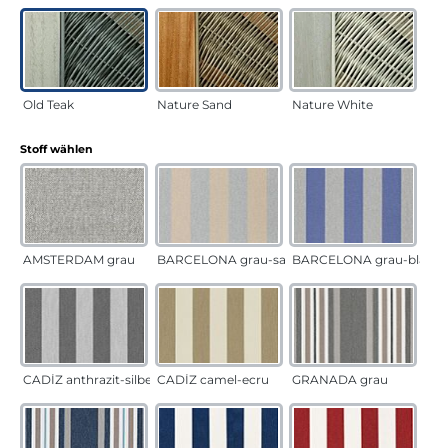
Old Teak
Nature Sand
Nature White
auswählen
Stoff wählen
AMSTERDAM grau
BARCELONA grau-sand
BARCELONA grau-blau
CADÍZ anthrazit-silber
CADÍZ camel-ecru
GRANADA grau