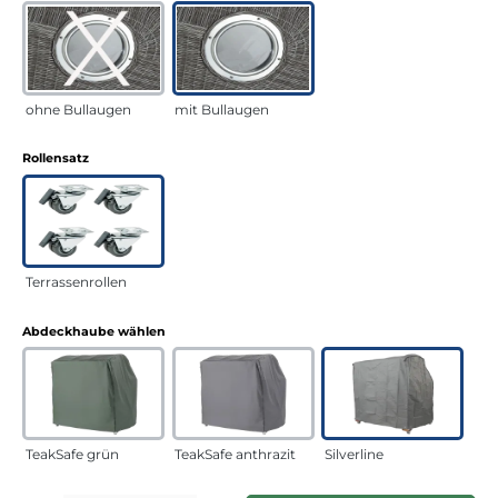
ohne Bullaugen
mit Bullaugen
auswählen
Rollensatz
Terrassenrollen
auswählen
Abdeckhaube wählen
TeakSafe grün
TeakSafe anthrazit
Silverline