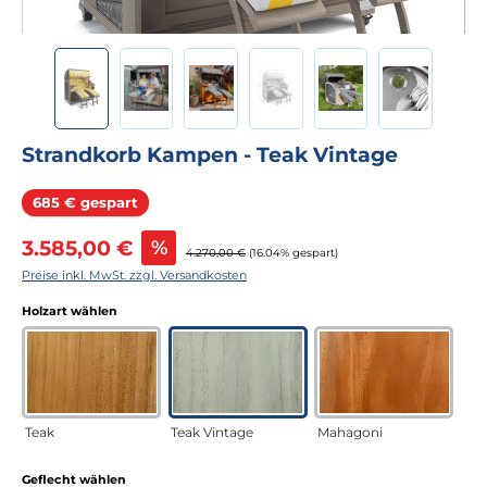
Strandkorb Kampen - Teak Vintage
Rabatt
685 € gespart
Verkaufspreis:
3.585,00 €
%
Regulärer Preis:
4.270,00 €
(16.04% gespart)
Preise inkl. MwSt. zzgl. Versandkosten
auswählen
Holzart wählen
Teak
Teak Vintage
Mahagoni
auswählen
Geflecht wählen