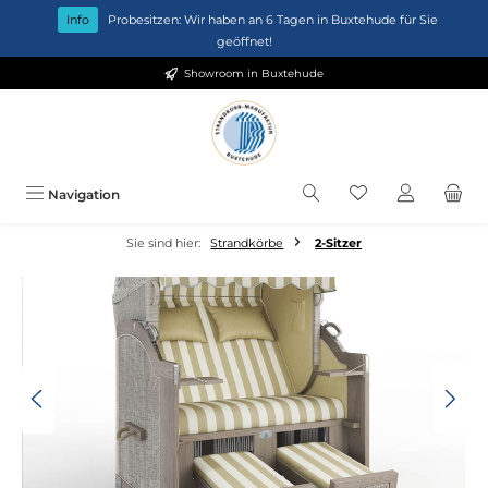
Zum Hauptinhalt springen
Info
Probesitzen: Wir haben an 6 Tagen in Buxtehude für Sie
geöffnet!
Showroom in Buxtehude
Du hast 0 Produkt
Navigation
Sie sind hier:
Strandkörbe
2-Sitzer
Bildergalerie überspringen