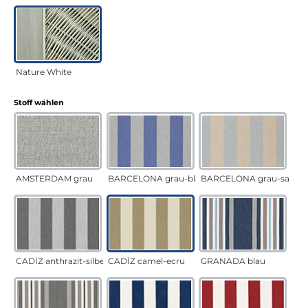
Nature White
auswählen
Stoff wählen
AMSTERDAM grau
BARCELONA grau-blau
BARCELONA grau-sand
CADÍZ anthrazit-silber
CADÍZ camel-ecru
GRANADA blau