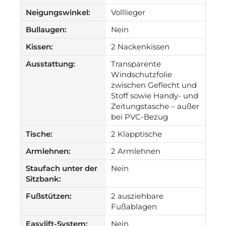
Neigungswinkel:
Volllieger
Bullaugen:
Nein
Kissen:
2 Nackenkissen
Ausstattung:
Transparente
Windschutzfolie
zwischen Geflecht und
Stoff sowie Handy- und
Zeitungstasche – außer
bei PVC-Bezug
Tische:
2 Klapptische
Armlehnen:
2 Armlehnen
Staufach unter der
Nein
Sitzbank:
Fußstützen:
2 ausziehbare
Fußablagen
Easylift-System:
Nein