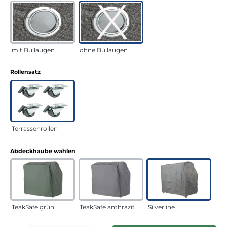
mit Bullaugen
ohne Bullaugen
auswählen
Rollensatz
Terrassenrollen
auswählen
Abdeckhaube wählen
TeakSafe grün
TeakSafe anthrazit
Silverline