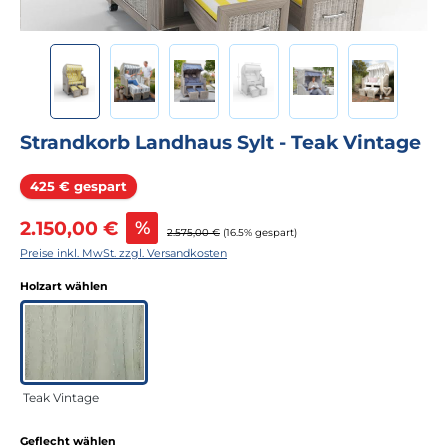
Strandkorb Landhaus Sylt - Teak Vintage
Rabatt
425 € gespart
Verkaufspreis:
2.150,00 €
%
Regulärer Preis:
2.575,00 €
(16.5% gespart)
Preise inkl. MwSt. zzgl. Versandkosten
auswählen
Holzart wählen
Teak Vintage
auswählen
Geflecht wählen