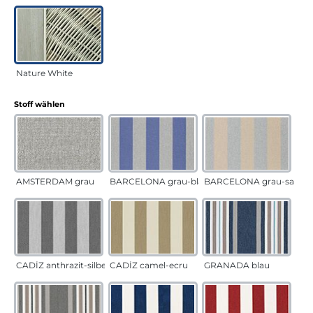
Nature White
auswählen
Stoff wählen
AMSTERDAM grau
BARCELONA grau-blau
BARCELONA grau-sand
CADÍZ anthrazit-silber
CADÍZ camel-ecru
GRANADA blau