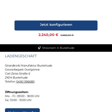
Jetzt konfigurieren
Verkaufspreis:
2.240,00 €
Regulärer Preis:
2.665,00 €
Showroom in Buxtehude
LADENGESCHÄFT
Strandkorb Manufaktur Buxtehude
Gewerbepark Ovelgönne
Carl-Zeiss-Straße 6
21614 Buxtehude
Telefon:
04161 596680
Öffnungszeiten:
Mo. - Fr.: 09:00 - 18:00 Uhr
Sa.: 10:00 - 15:00 Uhr