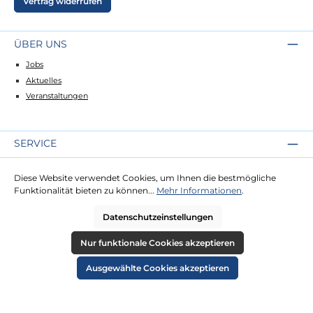
Vertrag widerrufen
ÜBER UNS
Jobs
Aktuelles
Veranstaltungen
SERVICE
Kontakt
Diese Website verwendet Cookies, um Ihnen die bestmögliche
Lieferung
Funktionalität bieten zu können...
Mehr Informationen
.
Zahlung
Datenschutzeinstellungen
RECHTLICHES
Nur funktionale Cookies akzeptieren
Impressum
Ausgewählte Cookies akzeptieren
AGB
Datenschutz
Widerruf