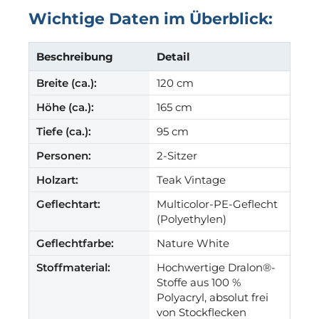
Wichtige Daten im Überblick:
Beschreibung
Detail
Breite (ca.):
120 cm
Höhe (ca.):
165 cm
Tiefe (ca.):
95 cm
Personen:
2-Sitzer
Holzart:
Teak Vintage
Geflechtart:
Multicolor-PE-Geflecht
(Polyethylen)
Geflechtfarbe:
Nature White
Stoffmaterial:
Hochwertige Dralon®-
Stoffe aus 100 %
Polyacryl, absolut frei
von Stockflecken