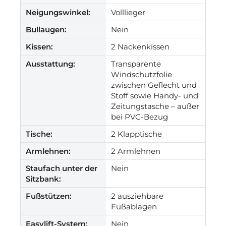
Neigungswinkel:
Volllieger
Bullaugen:
Nein
Kissen:
2 Nackenkissen
Ausstattung:
Transparente
Windschutzfolie
zwischen Geflecht und
Stoff sowie Handy- und
Zeitungstasche – außer
bei PVC-Bezug
Tische:
2 Klapptische
Armlehnen:
2 Armlehnen
Staufach unter der
Nein
Sitzbank:
Fußstützen:
2 ausziehbare
Fußablagen
Easylift-System:
Nein