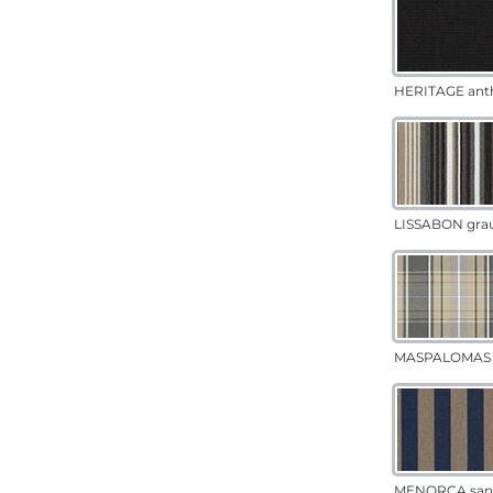
HERITAGE anth
LISSABON gra
MASPALOMAS 
MENORCA san