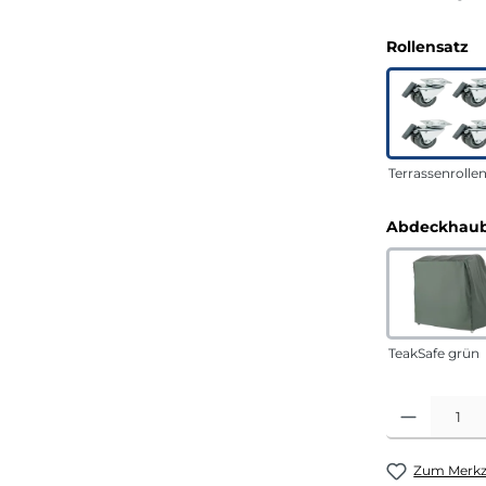
a
Rollensatz
Terrassenrolle
Abdeckhaub
TeakSafe grün
Produkt Anza
Zum Merkze