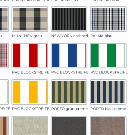
u
MÜNCHEN grau
NEW YORK anthrazit
PALMA blau
PVC BLOCKSTREIFEN rot
PVC BLOCKSTREIFEN blau
PVC BLOCKSTREIFEN g
EIFEN grau
PVC BLOCKSTREIFEN gelb
PORTO grün-creme
PORTO blau-creme