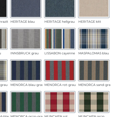
razit
HERITAGE blau
HERITAGE hellgrau
HERITAGE kitt
u
INNSBRUCK grau
LISSABON cayenne
MASPALOMAS blau
grau
MENORCA blau-grau
MENORCA rot-grau
MENORCA sand-grau
d-blau
MENORCA grün-grau
MÜNCHEN rot
MÜNCHEN grün