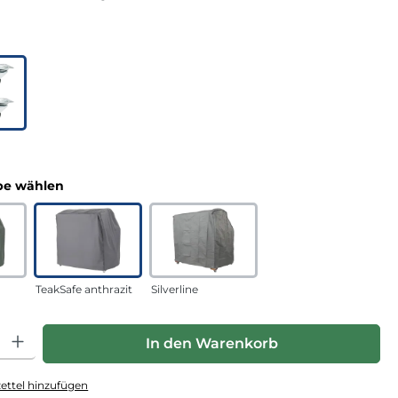
uswählen
n
auswählen
e wählen
TeakSafe anthrazit
Silverline
hl: Gib den gewünschten Wert ein oder benutze die Schaltfläche
In den Warenkorb
ttel hinzufügen