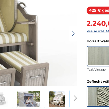
425 € ges
Verkaufsprei
2.240
Preise inkl. 
Holzart wäh
Teak Vintage
Geflecht wä