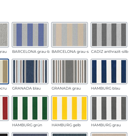
auswählen
n
rau
BARCELONA grau-blau
BARCELONA grau-sand
CADÍZ anthrazit-silber
ecru
GRANADA blau
GRANADA grau
HAMBURG blau
HAMBURG grün
HAMBURG gelb
HAMBURG grau