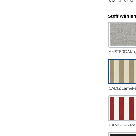
Nature White
Stoff wähle
AMSTERDAM g
CADÍZ camel-
HAMBURG rot