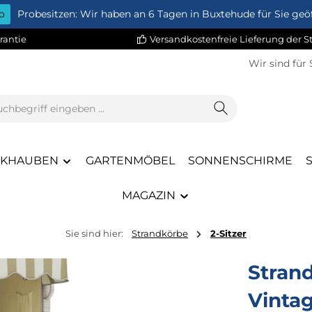
o
Probesitzen: Wir haben an 6 Tagen in Buxtehude für Sie geöf
rantie
Versandkostenfreie Lieferung der 
Wir sind für 
CKHAUBEN
GARTENMÖBEL
SONNENSCHIRME
MAGAZIN
Sie sind hier:
Strandkörbe
2-Sitzer
Strand
Vinta