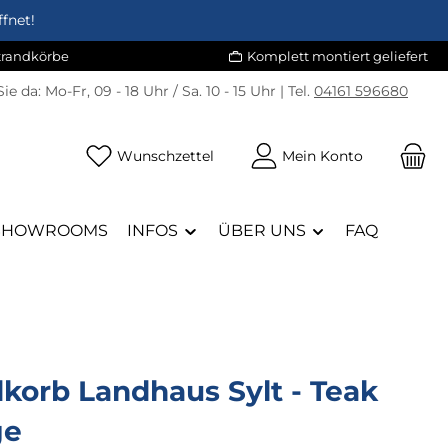
fnet!
Strandkörbe
Komplett montiert geliefert
Sie da:
Mo-Fr, 09 - 18 Uhr / Sa. 10 - 15 Uhr | Tel.
04161 596680
Du hast 0 Produkte auf dem Merk
Wunschzettel
Mein Konto
SHOWROOMS
INFOS
ÜBER UNS
FAQ
korb Landhaus Sylt - Teak
ge