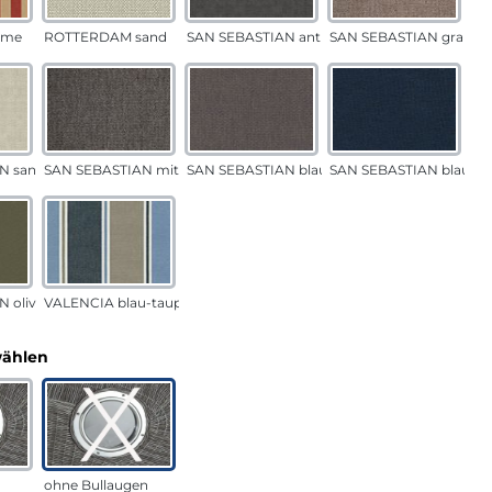
eme
ROTTERDAM sand
SAN SEBASTIAN anthrazit
SAN SEBASTIAN grau-s
N sand
SAN SEBASTIAN mittelgrau
SAN SEBASTIAN blau-sand
SAN SEBASTIAN blau
 oliv
VALENCIA blau-taupe
auswählen
wählen
ohne Bullaugen