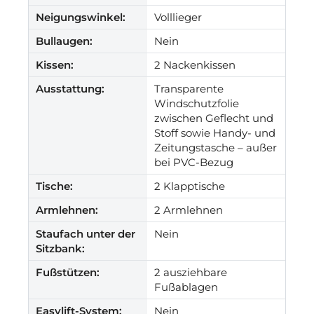
Neigungswinkel:
Volllieger
Bullaugen:
Nein
Kissen:
2 Nackenkissen
Ausstattung:
Transparente
Windschutzfolie
zwischen Geflecht und
Stoff sowie Handy- und
Zeitungstasche – außer
bei PVC-Bezug
Tische:
2 Klapptische
Armlehnen:
2 Armlehnen
Staufach unter der
Nein
Sitzbank:
Fußstützen:
2 ausziehbare
Fußablagen
Easylift-System:
Nein