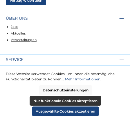
Vertrag widerrufen
ÜBER UNS
Jobs
Aktuelles
Veranstaltungen
SERVICE
Kontakt
Diese Website verwendet Cookies, um Ihnen die bestmögliche
Lieferung
Funktionalität bieten zu können...
Mehr Informationen
.
Zahlung
Datenschutzeinstellungen
RECHTLICHES
Nur funktionale Cookies akzeptieren
Impressum
Ausgewählte Cookies akzeptieren
AGB
Datenschutz
Widerruf