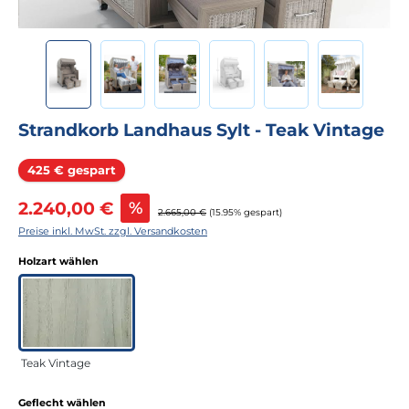
Strandkorb Landhaus Sylt - Teak Vintage
Rabatt
425 € gespart
Verkaufspreis:
2.240,00 €
%
Regulärer Preis:
2.665,00 €
(15.95% gespart)
Preise inkl. MwSt. zzgl. Versandkosten
auswählen
Holzart wählen
Teak Vintage
auswählen
Geflecht wählen