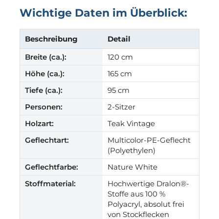
Wichtige Daten im Überblick:
Beschreibung
Detail
Breite (ca.):
120 cm
Höhe (ca.):
165 cm
Tiefe (ca.):
95 cm
Personen:
2-Sitzer
Holzart:
Teak Vintage
Geflechtart:
Multicolor-PE-Geflecht
(Polyethylen)
Geflechtfarbe:
Nature White
Stoffmaterial:
Hochwertige Dralon®-
Stoffe aus 100 %
Polyacryl, absolut frei
von Stockflecken