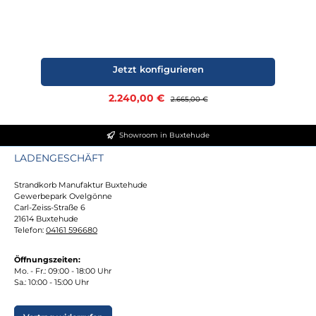
Jetzt konfigurieren
Verkaufspreis:
2.240,00 €
Regulärer Preis:
2.665,00 €
Showroom in Buxtehude
LADENGESCHÄFT
Strandkorb Manufaktur Buxtehude
Gewerbepark Ovelgönne
Carl-Zeiss-Straße 6
21614 Buxtehude
Telefon:
04161 596680
Öffnungszeiten:
Mo. - Fr.: 09:00 - 18:00 Uhr
Sa.: 10:00 - 15:00 Uhr