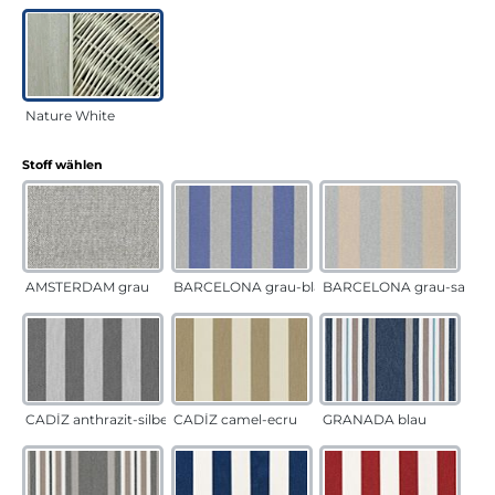
Nature White
auswählen
Stoff wählen
AMSTERDAM grau
BARCELONA grau-blau
BARCELONA grau-sand
CADÍZ anthrazit-silber
CADÍZ camel-ecru
GRANADA blau