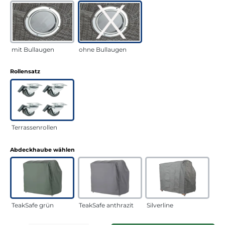
mit Bullaugen
ohne Bullaugen
auswählen
Rollensatz
Terrassenrollen
auswählen
Abdeckhaube wählen
TeakSafe grün
TeakSafe anthrazit
Silverline