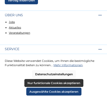
Vertrag widerrufen
ÜBER UNS
Jobs
Aktuelles
Veranstaltungen
SERVICE
Kontakt
Diese Website verwendet Cookies, um Ihnen die bestmögliche
Lieferung
Funktionalität bieten zu können...
Mehr Informationen
.
Zahlung
Datenschutzeinstellungen
RECHTLICHES
Nur funktionale Cookies akzeptieren
Impressum
Ausgewählte Cookies akzeptieren
AGB
Datenschutz
Widerruf