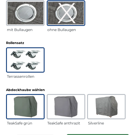
mit Bullaugen
ohne Bullaugen
auswählen
Rollensatz
Terrassenrollen
auswählen
Abdeckhaube wählen
TeakSafe grün
TeakSafe anthrazit
Silverline