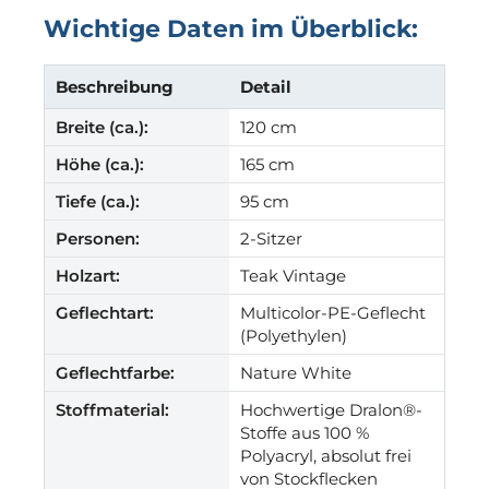
Wichtige Daten im Überblick:
Beschreibung
Detail
Breite (ca.):
120 cm
Höhe (ca.):
165 cm
Tiefe (ca.):
95 cm
Personen:
2-Sitzer
Holzart:
Teak Vintage
Geflechtart:
Multicolor-PE-Geflecht
(Polyethylen)
Geflechtfarbe:
Nature White
Stoffmaterial:
Hochwertige Dralon®-
Stoffe aus 100 %
Polyacryl, absolut frei
von Stockflecken