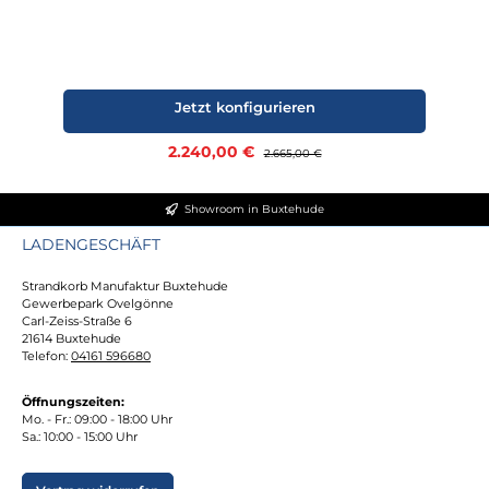
Jetzt konfigurieren
Verkaufspreis:
2.240,00 €
Regulärer Preis:
2.665,00 €
Showroom in Buxtehude
LADENGESCHÄFT
Strandkorb Manufaktur Buxtehude
Gewerbepark Ovelgönne
Carl-Zeiss-Straße 6
21614 Buxtehude
Telefon:
04161 596680
Öffnungszeiten:
Mo. - Fr.: 09:00 - 18:00 Uhr
Sa.: 10:00 - 15:00 Uhr