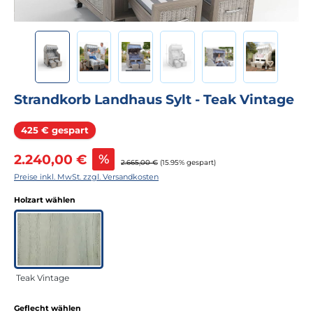
Strandkorb Landhaus Sylt - Teak Vintage
Rabatt
425 € gespart
Verkaufspreis:
2.240,00 €
%
Regulärer Preis:
2.665,00 €
(15.95% gespart)
Preise inkl. MwSt. zzgl. Versandkosten
auswählen
Holzart wählen
Teak Vintage
auswählen
Geflecht wählen