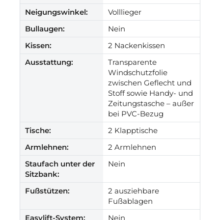
Neigungswinkel:
Volllieger
Bullaugen:
Nein
Kissen:
2 Nackenkissen
Ausstattung:
Transparente
Windschutzfolie
zwischen Geflecht und
Stoff sowie Handy- und
Zeitungstasche – außer
bei PVC-Bezug
Tische:
2 Klapptische
Armlehnen:
2 Armlehnen
Staufach unter der
Nein
Sitzbank:
Fußstützen:
2 ausziehbare
Fußablagen
Easylift-System:
Nein