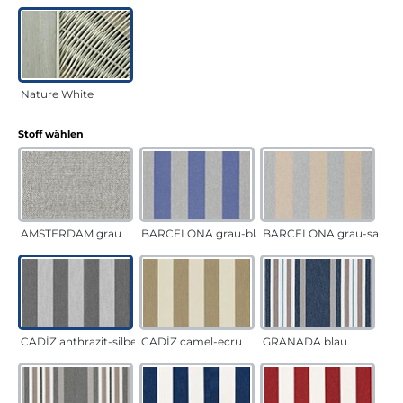
Nature White
auswählen
Stoff wählen
AMSTERDAM grau
BARCELONA grau-blau
BARCELONA grau-sand
CADÍZ anthrazit-silber
CADÍZ camel-ecru
GRANADA blau