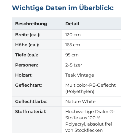
Wichtige Daten im Überblick:
Beschreibung
Detail
Breite (ca.):
120 cm
Höhe (ca.):
165 cm
Tiefe (ca.):
95 cm
Personen:
2-Sitzer
Holzart:
Teak Vintage
Geflechtart:
Multicolor-PE-Geflecht
(Polyethylen)
Geflechtfarbe:
Nature White
Stoffmaterial:
Hochwertige Dralon®-
Stoffe aus 100 %
Polyacryl, absolut frei
von Stockflecken