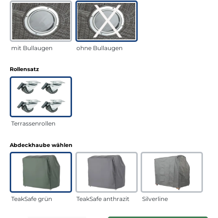
mit Bullaugen
ohne Bullaugen
auswählen
Rollensatz
Terrassenrollen
auswählen
Abdeckhaube wählen
TeakSafe grün
TeakSafe anthrazit
Silverline