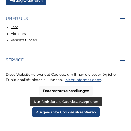
Vertrag widerrufen
ÜBER UNS
Jobs
Aktuelles
Veranstaltungen
SERVICE
Kontakt
Diese Website verwendet Cookies, um Ihnen die bestmögliche
Lieferung
Funktionalität bieten zu können...
Mehr Informationen
.
Zahlung
Datenschutzeinstellungen
RECHTLICHES
Nur funktionale Cookies akzeptieren
Impressum
Ausgewählte Cookies akzeptieren
AGB
Datenschutz
Widerruf