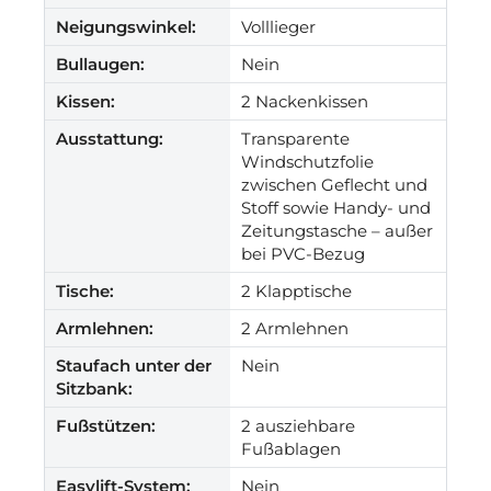
Neigungswinkel:
Volllieger
Bullaugen:
Nein
Kissen:
2 Nackenkissen
Ausstattung:
Transparente
Windschutzfolie
zwischen Geflecht und
Stoff sowie Handy- und
Zeitungstasche – außer
bei PVC-Bezug
Tische:
2 Klapptische
Armlehnen:
2 Armlehnen
Staufach unter der
Nein
Sitzbank:
Fußstützen:
2 ausziehbare
Fußablagen
Easylift-System:
Nein