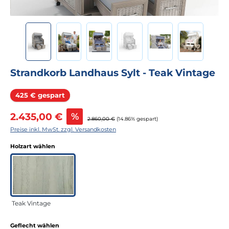
Strandkorb Landhaus Sylt - Teak Vintage
Rabatt
425 € gespart
Verkaufspreis:
2.435,00 €
%
Regulärer Preis:
2.860,00 €
(14.86% gespart)
Preise inkl. MwSt. zzgl. Versandkosten
auswählen
Holzart wählen
Teak Vintage
auswählen
Geflecht wählen