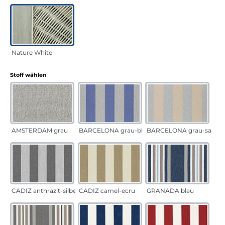
Nature White
auswählen
Stoff wählen
AMSTERDAM grau
BARCELONA grau-blau
BARCELONA grau-sand
CADÍZ anthrazit-silber
CADÍZ camel-ecru
GRANADA blau