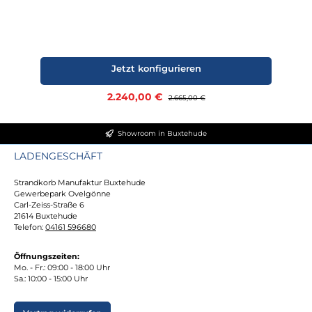
Jetzt konfigurieren
Verkaufspreis:
2.240,00 €
Regulärer Preis:
2.665,00 €
Showroom in Buxtehude
LADENGESCHÄFT
Strandkorb Manufaktur Buxtehude
Gewerbepark Ovelgönne
Carl-Zeiss-Straße 6
21614 Buxtehude
Telefon:
04161 596680
Öffnungszeiten:
Mo. - Fr.: 09:00 - 18:00 Uhr
Sa.: 10:00 - 15:00 Uhr