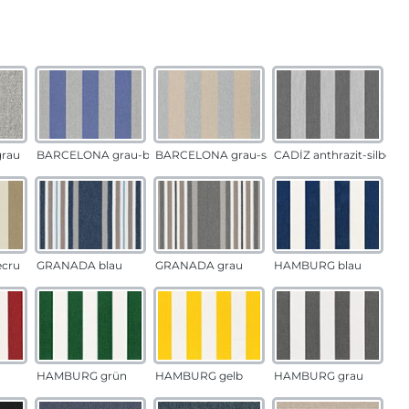
auswählen
n
rau
BARCELONA grau-blau
BARCELONA grau-sand
CADÍZ anthrazit-silber
ecru
GRANADA blau
GRANADA grau
HAMBURG blau
HAMBURG grün
HAMBURG gelb
HAMBURG grau