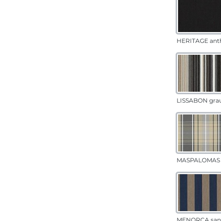
HERITAGE anth
LISSABON gra
MASPALOMAS 
MENORCA san