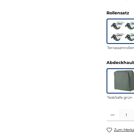
a
Rollensatz
Terrassenrolle
Abdeckhaub
TeakSafe grün
Produkt Anza
Zum Merkze