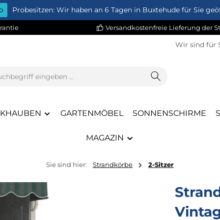
o
Probesitzen: Wir haben an 6 Tagen in Buxtehude für Sie geöf
rantie
Versandkostenfreie Lieferung der 
Wir sind für 
CKHAUBEN
GARTENMÖBEL
SONNENSCHIRME
MAGAZIN
Sie sind hier:
Strandkörbe
2-Sitzer
Strand
Vinta