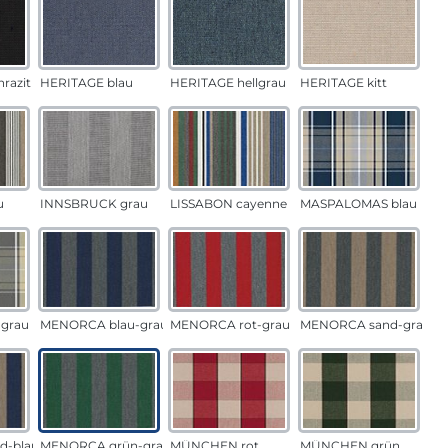
razit
HERITAGE blau
HERITAGE hellgrau
HERITAGE kitt
u
INNSBRUCK grau
LISSABON cayenne
MASPALOMAS blau
grau
MENORCA blau-grau
MENORCA rot-grau
MENORCA sand-grau
d-blau
MENORCA grün-grau
MÜNCHEN rot
MÜNCHEN grün