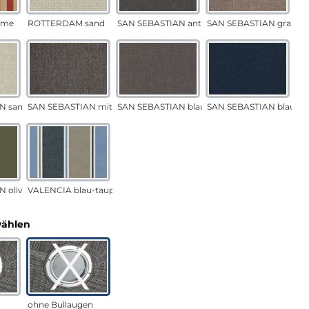
eme
ROTTERDAM sand
SAN SEBASTIAN anthrazit
SAN SEBASTIAN grau-s
N sand
SAN SEBASTIAN mittelgrau
SAN SEBASTIAN blau-sand
SAN SEBASTIAN blau
 oliv
VALENCIA blau-taupe
auswählen
wählen
ohne Bullaugen