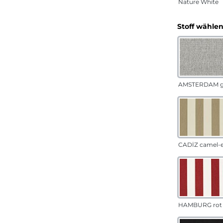
Nature White
Stoff wähle
AMSTERDAM g
CADÍZ camel-
HAMBURG rot