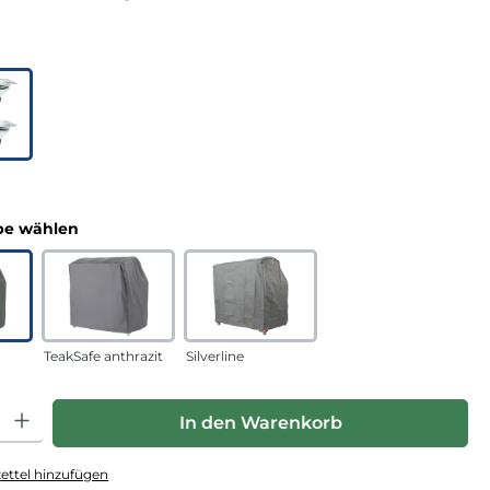
uswählen
n
auswählen
e wählen
TeakSafe anthrazit
Silverline
hl: Gib den gewünschten Wert ein oder benutze die Schaltfläche
In den Warenkorb
ttel hinzufügen