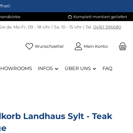
fnet!
Strandkörbe
Komplett montiert geliefert
Sie da:
Mo-Fr, 09 - 18 Uhr / Sa. 10 - 15 Uhr | Tel.
04161 596680
Du hast 0 Produkte auf dem Merk
Wunschzettel
Mein Konto
SHOWROOMS
INFOS
ÜBER UNS
FAQ
korb Landhaus Sylt - Teak
ge