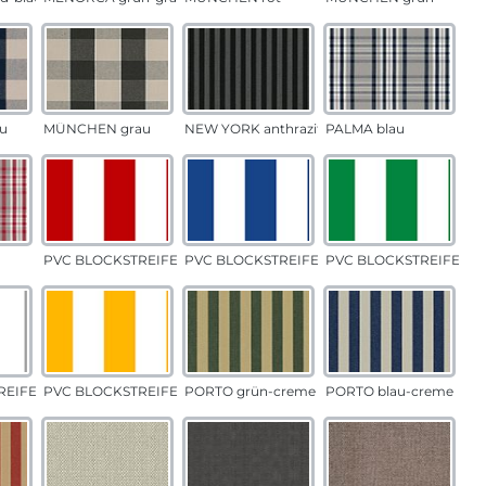
u
MÜNCHEN grau
NEW YORK anthrazit
PALMA blau
PVC BLOCKSTREIFEN rot
PVC BLOCKSTREIFEN blau
PVC BLOCKSTREIFEN g
EIFEN grau
PVC BLOCKSTREIFEN gelb
PORTO grün-creme
PORTO blau-creme