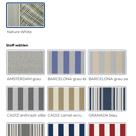
Nature White
auswählen
Stoff wählen
AMSTERDAM grau
BARCELONA grau-blau
BARCELONA grau-sand
CADÍZ anthrazit-silber
CADÍZ camel-ecru
GRANADA blau