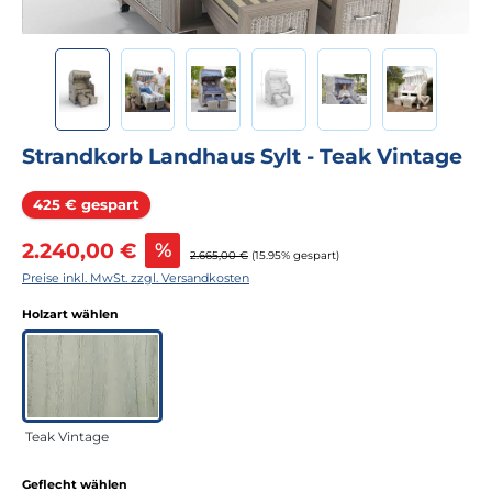
Strandkorb Landhaus Sylt - Teak Vintage
Rabatt
425 € gespart
Verkaufspreis:
2.240,00 €
%
Regulärer Preis:
2.665,00 €
(15.95% gespart)
Preise inkl. MwSt. zzgl. Versandkosten
auswählen
Holzart wählen
Teak Vintage
auswählen
Geflecht wählen