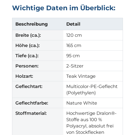
Wichtige Daten im Überblick:
Beschreibung
Detail
Breite (ca.):
120 cm
Höhe (ca.):
165 cm
Tiefe (ca.):
95 cm
Personen:
2-Sitzer
Holzart:
Teak Vintage
Geflechtart:
Multicolor-PE-Geflecht
(Polyethylen)
Geflechtfarbe:
Nature White
Stoffmaterial:
Hochwertige Dralon®-
Stoffe aus 100 %
Polyacryl, absolut frei
von Stockflecken