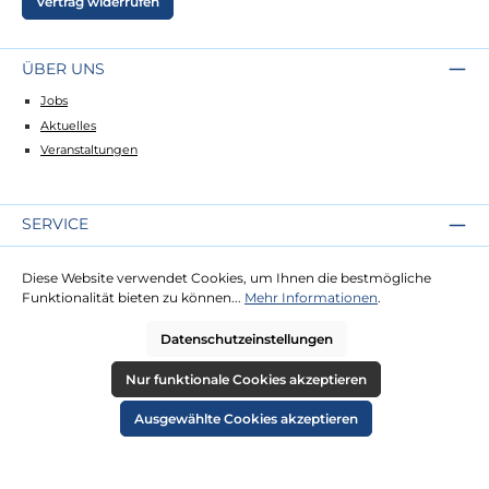
Vertrag widerrufen
ÜBER UNS
Jobs
Aktuelles
Veranstaltungen
SERVICE
Kontakt
Diese Website verwendet Cookies, um Ihnen die bestmögliche
Lieferung
Funktionalität bieten zu können...
Mehr Informationen
.
Zahlung
Datenschutzeinstellungen
RECHTLICHES
Nur funktionale Cookies akzeptieren
Impressum
Ausgewählte Cookies akzeptieren
AGB
Datenschutz
Widerruf