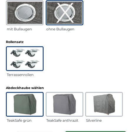
mit Bullaugen
ohne Bullaugen
auswählen
Rollensatz
Terrassenrollen
auswählen
Abdeckhaube wählen
TeakSafe grün
TeakSafe anthrazit
Silverline