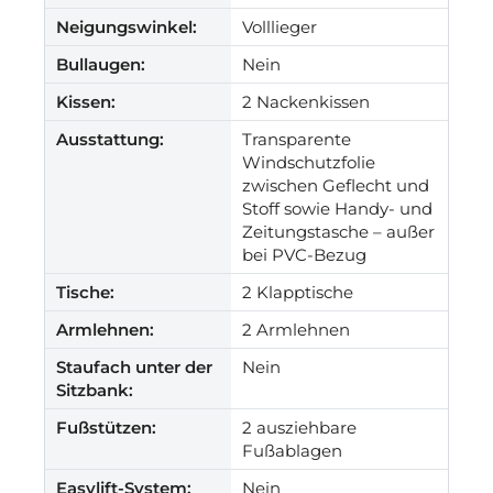
Neigungswinkel:
Volllieger
Bullaugen:
Nein
Kissen:
2 Nackenkissen
Ausstattung:
Transparente
Windschutzfolie
zwischen Geflecht und
Stoff sowie Handy- und
Zeitungstasche – außer
bei PVC-Bezug
Tische:
2 Klapptische
Armlehnen:
2 Armlehnen
Staufach unter der
Nein
Sitzbank:
Fußstützen:
2 ausziehbare
Fußablagen
Easylift-System:
Nein