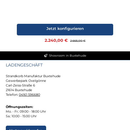
Jetzt konfigurieren
Verkaufspreis:
2.240,00 €
Regulärer Preis:
2.665,00 €
Showroom in Buxtehude
LADENGESCHÄFT
Strandkorb Manufaktur Buxtehude
Gewerbepark Ovelgönne
Carl-Zeiss-Straße 6
21614 Buxtehude
Telefon:
04161 596680
Öffnungszeiten:
Mo. - Fr.: 09:00 - 18:00 Uhr
Sa.: 10:00 - 15:00 Uhr