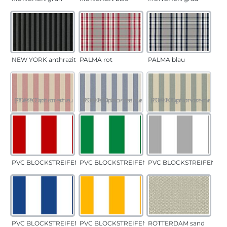
NEW YORK anthrazit
PALMA rot
PALMA blau
PORTO rot-creme
(Diese Option ist zurzeit nicht verfügbar.)
PORTO blau-creme
(Diese Option ist zurzeit nicht verfügbar.)
PORTO grün-creme
(Diese Option ist zurzeit 
PVC BLOCKSTREIFEN rot
PVC BLOCKSTREIFEN grün
PVC BLOCKSTREIFEN gr
PVC BLOCKSTREIFEN blau
PVC BLOCKSTREIFEN gelb
ROTTERDAM sand