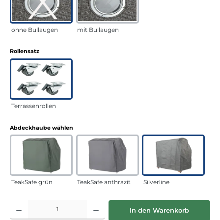
ohne Bullaugen
mit Bullaugen
auswählen
Rollensatz
Terrassenrollen
auswählen
Abdeckhaube wählen
TeakSafe grün
TeakSafe anthrazit
Silverline
Produkt Anzahl: Gib den gewünschten Wert ein oder benutze die Schaltflächen
In den Warenkorb