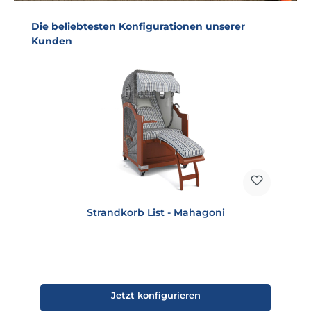
Produktgalerie überspringen
Die beliebtesten Konfigurationen unserer
Kunden
Strandkorb List - Mahagoni
Jetzt konfigurieren