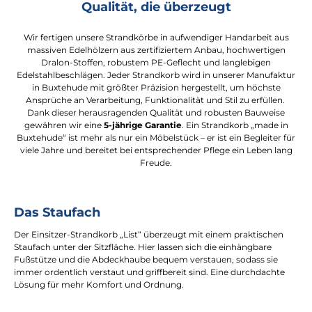
Qualität, die überzeugt
Wir fertigen unsere Strandkörbe in aufwendiger Handarbeit aus
massiven Edelhölzern aus zertifiziertem Anbau, hochwertigen
Dralon-Stoffen, robustem PE-Geflecht und langlebigen
Edelstahlbeschlägen. Jeder Strandkorb wird in unserer Manufaktur
in Buxtehude mit größter Präzision hergestellt, um höchste
Ansprüche an Verarbeitung, Funktionalität und Stil zu erfüllen.
Dank dieser herausragenden Qualität und robusten Bauweise
gewähren wir eine
5-jährige Garantie
. Ein Strandkorb „made in
Buxtehude“ ist mehr als nur ein Möbelstück – er ist ein Begleiter für
viele Jahre und bereitet bei entsprechender Pflege ein Leben lang
Freude.
Das Staufach
Der Einsitzer-Strandkorb „List“ überzeugt mit einem praktischen
Staufach unter der Sitzfläche. Hier lassen sich die einhängbare
Fußstütze und die Abdeckhaube bequem verstauen, sodass sie
immer ordentlich verstaut und griffbereit sind. Eine durchdachte
Lösung für mehr Komfort und Ordnung.