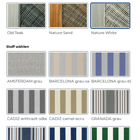
Old Teak
Nature Sand
Nature White
auswählen
Stoff wählen
AMSTERDAM grau
BARCELONA grau-sand
BARCELONA grau-blau
CADÍZ anthrazit-silber
CADÍZ camel-ecru
GRANADA grau