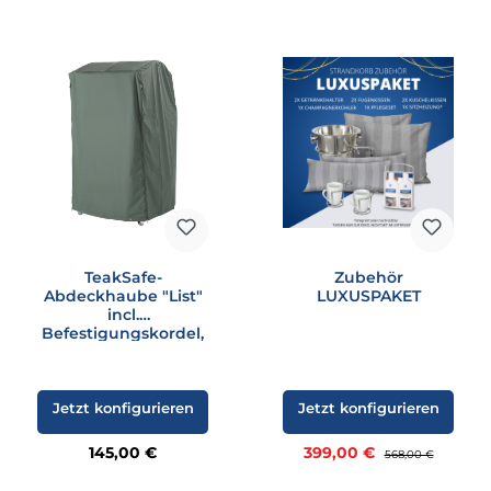
TeakSafe-
Zubehör
Abdeckhaube "List"
LUXUSPAKET
incl.
Befestigungskordel,
grün
Jetzt konfigurieren
Jetzt konfigurieren
Regulärer Preis:
Verkaufspreis:
145,00 €
399,00 €
Regulärer Preis:
568,00 €