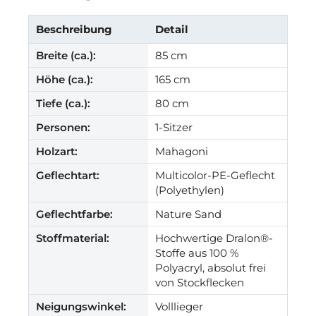
Beschreibung
Detail
Breite (ca.):
85 cm
Höhe (ca.):
165 cm
Tiefe (ca.):
80 cm
Personen:
1-Sitzer
Holzart:
Mahagoni
Geflechtart:
Multicolor-PE-Geflecht
(Polyethylen)
Geflechtfarbe:
Nature Sand
Stoffmaterial:
Hochwertige Dralon®-
Stoffe aus 100 %
Polyacryl, absolut frei
von Stockflecken
Neigungswinkel:
Volllieger