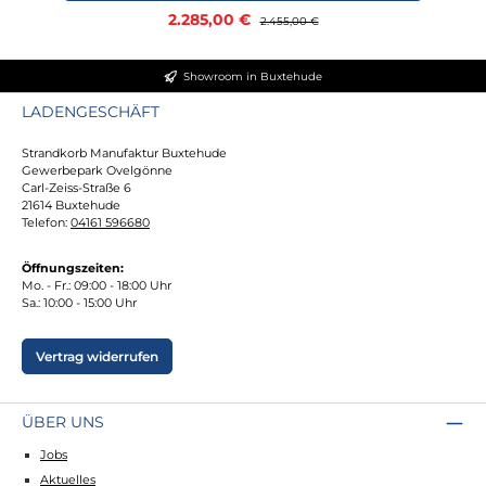
Verkaufspreis:
2.285,00 €
Regulärer Preis:
2.455,00 €
Showroom in Buxtehude
LADENGESCHÄFT
Strandkorb Manufaktur Buxtehude
Gewerbepark Ovelgönne
Carl-Zeiss-Straße 6
21614 Buxtehude
Telefon:
04161 596680
Öffnungszeiten:
Mo. - Fr.: 09:00 - 18:00 Uhr
Sa.: 10:00 - 15:00 Uhr
Vertrag widerrufen
ÜBER UNS
Jobs
Aktuelles