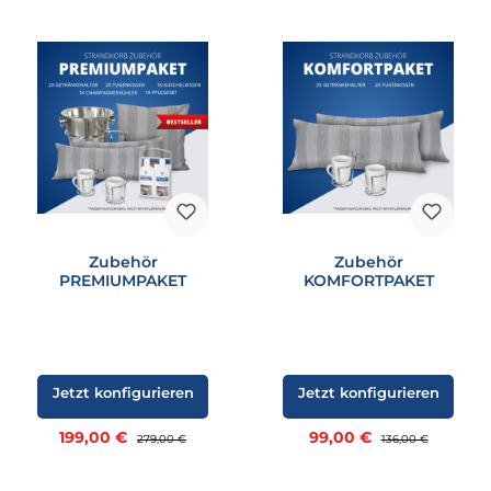
Zubehör
Zubehör
PREMIUMPAKET
KOMFORTPAKET
Jetzt konfigurieren
Jetzt konfigurieren
Verkaufspreis:
Verkaufspreis:
199,00 €
Regulärer Preis:
99,00 €
Regulärer Preis:
279,00 €
136,00 €