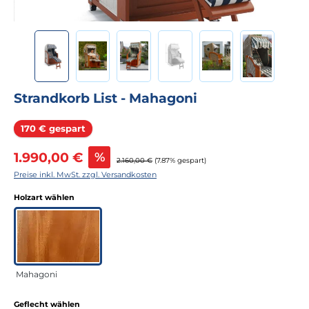
Strandkorb List - Mahagoni
Rabatt
170 € gespart
Verkaufspreis:
1.990,00 €
%
Regulärer Preis:
2.160,00 €
(7.87% gespart)
Preise inkl. MwSt. zzgl. Versandkosten
auswählen
Holzart wählen
Mahagoni
auswählen
Geflecht wählen