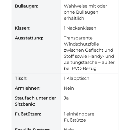
Bullaugen:
Wahlweise mit oder
ohne Bullaugen
erhältlich
Kissen:
1 Nackenkissen
Ausstattung:
Transparente
Windschutzfolie
zwischen Geflecht und
Stoff sowie Handy- und
Zeitungstasche – außer
bei PVC-Bezug
Tisch:
1 Klapptisch
Armlehnen:
Nein
Staufach unter der
Ja
Sitzbank:
Fußstützen:
1 einhängbare
Fußstütze
Easylift-System:
Nein